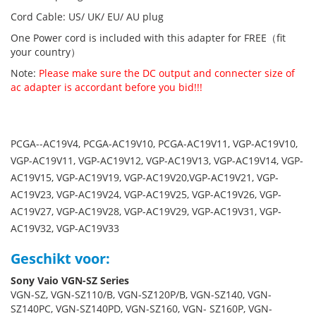
Cord Cable: US/ UK/ EU/ AU plug
One Power cord is included with this adapter for FREE（fit
your country）
Note:
Please make sure the DC output and connecter size of
ac adapter is accordant before you bid!!!
PCGA--AC19V4, PCGA-AC19V10, PCGA-AC19V11, VGP-AC19V10,
VGP-AC19V11, VGP-AC19V12, VGP-AC19V13, VGP-AC19V14, VGP-
AC19V15, VGP-AC19V19, VGP-AC19V20,VGP-AC19V21, VGP-
AC19V23, VGP-AC19V24, VGP-AC19V25, VGP-AC19V26, VGP-
AC19V27, VGP-AC19V28, VGP-AC19V29, VGP-AC19V31, VGP-
AC19V32, VGP-AC19V33
Geschikt voor:
Sony Vaio VGN-SZ Series
VGN-SZ, VGN-SZ110/B, VGN-SZ120P/B, VGN-SZ140, VGN-
SZ140PC, VGN-SZ140PD, VGN-SZ160, VGN- SZ160P, VGN-