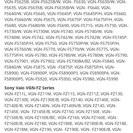
VGN-FS625B, VGN-FS625B/W, VGN- FS630, VGN-FS630/W, VGN-
FS635, VGN-FS635B, VGN-FS635B/W, VGN- FS640, VGN-
FS640/W, VGN-FS645, VGN-FS645P, VGN-FS645P/H, VGN-FS660,
VGN-FS660/W, VGN-FS675, VGN-FS675P, VGN-FS675P/H, VGN-
FS680, VGN-FS680/W, VGN-FS690, VGN-FS715, VGN-FS730, VGN-
FS730/W, VGN-FS730W, VGN-FS740, VGN-FS740/W, VGN-
FS740W, VGN-FS742, VGN-FS742/W, VGN-FS742W, VGN-FS745P,
VGN-FS745P/H, VGN-FS750, VGN-FS750P/W, VGN-FS755P/H,
VGN-FS760/W, VGN-FS770, VGN-FS770/W, VGN-FS775, VGN-
FS775P/H, VGN-FS780, VGN-FS780/W, VGN-FS780W, VGN-FS790,
VGN-FS7901, VGN-FS7902, VGN-FS790BA/BZ, VGN-FS840, VGN-
FS840/W, VGN-FS875, VGN -FS875P, VGN-FS875P/H, VGN-
FS8900, VGN-FS8900P, VGN-FS8900P3, VGN-FS8900P4, VGN-
FS8900P5, VGN-FS920, VGN-FS950, VGN-FS980, VGN-FS990
Sony Vaio VGN-FZ Series
VGN-FZ11L, VGN-FZ11M, VGN-FZ11S, VGN-FZ11Z, VGN-FZ130,
VGN-FZ130E, VGN-FZ130E/B, VGN-FZ140, VGN-FZ140E, VGN-
FZ140E/B, VGN-FZ140N, VGN-FZ140N/B, VGN-FZ145, VGN-
FZ145E, VGN- FZ145E/B, VGN-FZ150, VGN-FZ150E, VGN-
FZ150E/B, VGN-FZ150E/BC, VGN-FZ160, VGN-FZ160E, VGN-
FZ160E/B, VGN-FZ180, VGN-FZ180E, VGN-FZ180E/B, VGN-FZ18E,
VGN-FZ18M, VGN-FZ190, VGN- FZ190E, VGN- FZ190E/B, VGN-