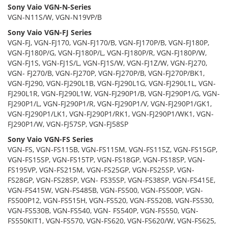
Sony Vaio VGN-N-Series
VGN-N11S/W, VGN-N19VP/B
Sony Vaio VGN-FJ Series
VGN-FJ, VGN-FJ170, VGN-FJ170/B, VGN-FJ170P/B, VGN-FJ180P,
VGN-FJ180P/G, VGN-FJ180P/L, VGN-FJ180P/R, VGN-FJ180P/W,
VGN-FJ1S, VGN-FJ1S/L, VGN-FJ1S/W, VGN-FJ1Z/W, VGN-FJ270,
VGN- FJ270/B, VGN-FJ270P, VGN-FJ270P/B, VGN-FJ270P/BK1,
VGN-FJ290, VGN-FJ290L1B, VGN-FJ290L1G, VGN-FJ290L1L, VGN-
FJ290L1R, VGN-FJ290L1W, VGN-FJ290P1/B, VGN-FJ290P1/G, VGN-
FJ290P1/L, VGN-FJ290P1/R, VGN-FJ290P1/V, VGN-FJ290P1/GK1,
VGN-FJ290P1/LK1, VGN-FJ290P1/RK1, VGN-FJ290P1/WK1, VGN-
FJ290P1/W, VGN-FJ57SP, VGN-FJ58SP
Sony Vaio VGN-FS Series
VGN-FS, VGN-FS115B, VGN-FS115M, VGN-FS115Z, VGN-FS15GP,
VGN-FS15SP, VGN-FS15TP, VGN-FS18GP, VGN-FS18SP, VGN-
FS195VP, VGN-FS215M, VGN-FS25GP, VGN-FS25SP, VGN-
FS28GP, VGN-FS28SP, VGN- FS35SP, VGN-FS38SP, VGN-FS415E,
VGN-FS415W, VGN-FS485B, VGN-FS500, VGN-FS500P, VGN-
FS500P12, VGN-FS515H, VGN-FS520, VGN-FS520B, VGN-FS530,
VGN-FS530B, VGN-FS540, VGN- FS540P, VGN-FS550, VGN-
FS550KIT1, VGN-FS570, VGN-FS620, VGN-FS620/W, VGN-FS625,