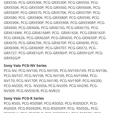
GRX530, PCG-GRX530K, PCG-GRX530P, PCG-GRX550, PCG-
GRX550K, PCG-GRX550P, PCG-GRX560, PCG-GRX560K, PCG-
GRX560P, PCG-GRX570, PCG-GRX570K, PCG-GRX570P, PCG-
GRX580, PCG -GRX580K, PCG-GRX580P, PCG-GRX590, PCG-
GRX590K, PCG-GRX590P, PCG-GRX590R, PCG-GRX590RP, PCG-
GRX600, PCG-GRX606, PCG-GRX615G, PCG-GRX615S, PCG-
GRX616MK, PCG-GRX616MP, PCG- GRX616SK, PCG-GRX616SP,
PCG-GRX626, PCG-GRX626P, PCG-GRX650, PCG-GRX650P, PCG-
GRX670, PCG-GRX670K, PCG-GRX670P, PCG-GRX690, PCG-
GRX690K, PCG-GRX690P, PCG-GRX707, PCG-GRX72, PCG -
GRX727, PCG-GRX81G/P, PCG-GRX90/P, PCG-GRX91G/P, PCG-
GRX92G/P
Sony Vaio PCG-NV Series
PCG-NV, PCG-NV100, PCG-NV105, PCG-NV105/109, PCG-NV106,
PCG-NV107, PCG-NV108, PCG-NV109, PCG-NV109M, PCG-
NV170, PCG-NV170P, PCG-NV190, PCG-NV190P, PCG-NV200,
PCG-NV205, PCG- NV205A, PCG-NV209, PCG-NV290, PCG-
NV309, PCG-NV55E/B, PCG-NVR23
Sony Vaio PCG-R Series
PCG-R505, PCG-R505BF, PCG-R505D, PCG-R505DCP, PCG-
R505DF, PCG-R505DFK, PCG-R505DFP, PCG- R505DL, PCG-