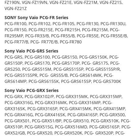
FZ190N, VGN-FZ19VN, VGN-FZ21E, VGN-FZ21M, VGN-FZ21S,
VGN-FZ21Z
SONY Sony Vaio PCG-FR Series
PCG-FR100, PCG-FR102, PCG-FR105, PCG-FR130, PCG-FR130U,
PCG-FR150, PCG-FR215E, PCG-FR215H, PCG-FR215M, PCG-
FR295MP, PCG-FR33/B, PCG-FR55/B, PCG-FR55E, PCG-FR55E/B,
PCG-FR77/B, PCG- FR77E/B, PCG-FR780
Sony Vaio PCG-GRS Series
PCG-GRS, PCG-GRS100, PCG-GRS150, PCG-GRS150K, PCG-
GRS150P, PCG-GRS170, PCG-GRS170P, PCG- GRS175, PCG-
GRS250, PCG-GRS515M, PCG-GRS515SP, PCG-GRS515SP/R,
PCG-GRS515SPR, PCG- GRS55/B, PCG-GRS614MK, PCG-
GRS614MP, PCG-GRS615SK, PCG-GRS615SP, PCG-GRS700K
Sony Vaio PCG-GRX Series
PCG-GRX, PCG-GRX102/P, PCG-GRX315MK, PCG-GRX315MP,
PCG-GRX316G, PCG-GRX316MK, PCG-GRX316MP, PCG-
GRX316SK, PCG-GRX316SP, PCG-GRX415MK, PCG-GRX415MP,
PCG-GRX416G, PCG-GRX416SK, PCG-GRX416SP, PCG-GRX500,
PCG-GRX501, PCG-GRX51/BP, PCG-GRX510, PCG-GRX510K, PCG-
GRX510P, PCG-GRX515G, PCG-GRX516MD, PCG-GRX516SP, PCG-
GRX52/GB, PCG-GRX520, PCG-GRX520K, PCG- GRX520P, PCG-