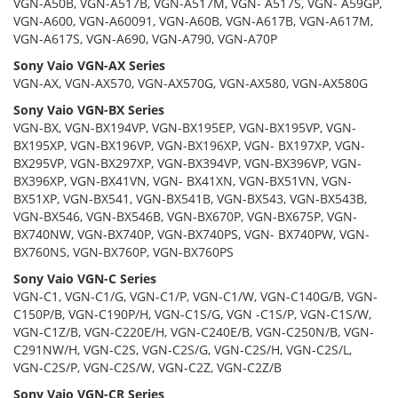
VGN-A50B, VGN-A517B, VGN-A517M, VGN- A517S, VGN- A59GP,
VGN-A600, VGN-A60091, VGN-A60B, VGN-A617B, VGN-A617M,
VGN-A617S, VGN-A690, VGN-A790, VGN-A70P
Sony Vaio VGN-AX Series
VGN-AX, VGN-AX570, VGN-AX570G, VGN-AX580, VGN-AX580G
Sony Vaio VGN-BX Series
VGN-BX, VGN-BX194VP, VGN-BX195EP, VGN-BX195VP, VGN-
BX195XP, VGN-BX196VP, VGN-BX196XP, VGN- BX197XP, VGN-
BX295VP, VGN-BX297XP, VGN-BX394VP, VGN-BX396VP, VGN-
BX396XP, VGN-BX41VN, VGN- BX41XN, VGN-BX51VN, VGN-
BX51XP, VGN-BX541, VGN-BX541B, VGN-BX543, VGN-BX543B,
VGN-BX546, VGN-BX546B, VGN-BX670P, VGN-BX675P, VGN-
BX740NW, VGN-BX740P, VGN-BX740PS, VGN- BX740PW, VGN-
BX760NS, VGN-BX760P, VGN-BX760PS
Sony Vaio VGN-C Series
VGN-C1, VGN-C1/G, VGN-C1/P, VGN-C1/W, VGN-C140G/B, VGN-
C150P/B, VGN-C190P/H, VGN-C1S/G, VGN -C1S/P, VGN-C1S/W,
VGN-C1Z/B, VGN-C220E/H, VGN-C240E/B, VGN-C250N/B, VGN-
C291NW/H, VGN-C2S, VGN-C2S/G, VGN-C2S/H, VGN-C2S/L,
VGN-C2S/P, VGN-C2S/W, VGN-C2Z, VGN-C2Z/B
Sony Vaio VGN-CR Series