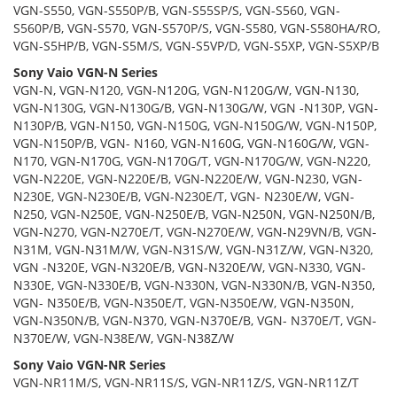
VGN-S550, VGN-S550P/B, VGN-S55SP/S, VGN-S560, VGN-
S560P/B, VGN-S570, VGN-S570P/S, VGN-S580, VGN-S580HA/RO,
VGN-S5HP/B, VGN-S5M/S, VGN-S5VP/D, VGN-S5XP, VGN-S5XP/B
Sony Vaio VGN-N Series
VGN-N, VGN-N120, VGN-N120G, VGN-N120G/W, VGN-N130,
VGN-N130G, VGN-N130G/B, VGN-N130G/W, VGN -N130P, VGN-
N130P/B, VGN-N150, VGN-N150G, VGN-N150G/W, VGN-N150P,
VGN-N150P/B, VGN- N160, VGN-N160G, VGN-N160G/W, VGN-
N170, VGN-N170G, VGN-N170G/T, VGN-N170G/W, VGN-N220,
VGN-N220E, VGN-N220E/B, VGN-N220E/W, VGN-N230, VGN-
N230E, VGN-N230E/B, VGN-N230E/T, VGN- N230E/W, VGN-
N250, VGN-N250E, VGN-N250E/B, VGN-N250N, VGN-N250N/B,
VGN-N270, VGN-N270E/T, VGN-N270E/W, VGN-N29VN/B, VGN-
N31M, VGN-N31M/W, VGN-N31S/W, VGN-N31Z/W, VGN-N320,
VGN -N320E, VGN-N320E/B, VGN-N320E/W, VGN-N330, VGN-
N330E, VGN-N330E/B, VGN-N330N, VGN-N330N/B, VGN-N350,
VGN- N350E/B, VGN-N350E/T, VGN-N350E/W, VGN-N350N,
VGN-N350N/B, VGN-N370, VGN-N370E/B, VGN- N370E/T, VGN-
N370E/W, VGN-N38E/W, VGN-N38Z/W
Sony Vaio VGN-NR Series
VGN-NR11M/S, VGN-NR11S/S, VGN-NR11Z/S, VGN-NR11Z/T