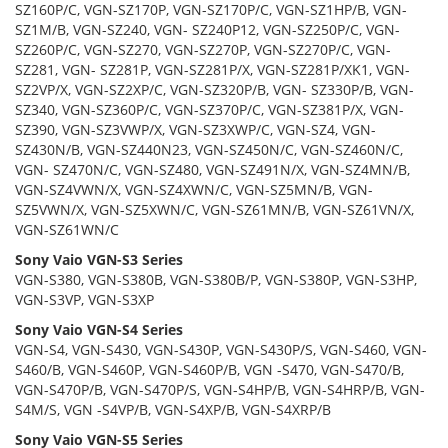
SZ160P/C, VGN-SZ170P, VGN-SZ170P/C, VGN-SZ1HP/B, VGN-
SZ1M/B, VGN-SZ240, VGN- SZ240P12, VGN-SZ250P/C, VGN-
SZ260P/C, VGN-SZ270, VGN-SZ270P, VGN-SZ270P/C, VGN-
SZ281, VGN- SZ281P, VGN-SZ281P/X, VGN-SZ281P/XK1, VGN-
SZ2VP/X, VGN-SZ2XP/C, VGN-SZ320P/B, VGN- SZ330P/B, VGN-
SZ340, VGN-SZ360P/C, VGN-SZ370P/C, VGN-SZ381P/X, VGN-
SZ390, VGN-SZ3VWP/X, VGN-SZ3XWP/C, VGN-SZ4, VGN-
SZ430N/B, VGN-SZ440N23, VGN-SZ450N/C, VGN-SZ460N/C,
VGN- SZ470N/C, VGN-SZ480, VGN-SZ491N/X, VGN-SZ4MN/B,
VGN-SZ4VWN/X, VGN-SZ4XWN/C, VGN-SZ5MN/B, VGN-
SZ5VWN/X, VGN-SZ5XWN/C, VGN-SZ61MN/B, VGN-SZ61VN/X,
VGN-SZ61WN/C
Sony Vaio VGN-S3 Series
VGN-S380, VGN-S380B, VGN-S380B/P, VGN-S380P, VGN-S3HP,
VGN-S3VP, VGN-S3XP
Sony Vaio VGN-S4 Series
VGN-S4, VGN-S430, VGN-S430P, VGN-S430P/S, VGN-S460, VGN-
S460/B, VGN-S460P, VGN-S460P/B, VGN -S470, VGN-S470/B,
VGN-S470P/B, VGN-S470P/S, VGN-S4HP/B, VGN-S4HRP/B, VGN-
S4M/S, VGN -S4VP/B, VGN-S4XP/B, VGN-S4XRP/B
Sony Vaio VGN-S5 Series