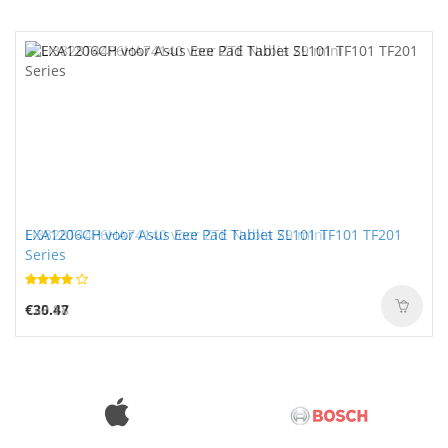
EXA1206CH voor Asus Eee Pad Tablet SL101 TF101 TF201
LI3828T44P6HA74140 voor ZTE Nubia Z9 mini
Series
€30.47
€25.88