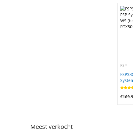
FSP
FSP33
Syste
(bonw1
RTX50
€169.
Meest verkocht