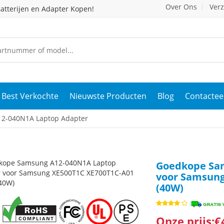
Over Ons
Ver
atterijen en Adapter Kopen!
Best Verkochte
Nieuwste Producten
Blog
Contactee
2-040N1A Laptop Adapter
Goedkope Sa
voor Samsung
(40W)
Onze prijs:€