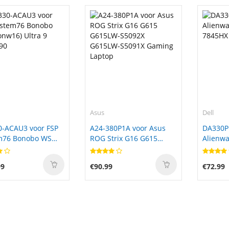
Asus
Dell
0-ACAU3 voor FSP
A24-380P1A voor Asus
DA330P
m76 Bonobo WS
ROG Strix G16 G615
Alienwa
6) Ultra 9
G615LW-S5092X
7845HX
90
G615LW-S5091X Gaming
99
€90.99
€72.99
Laptop