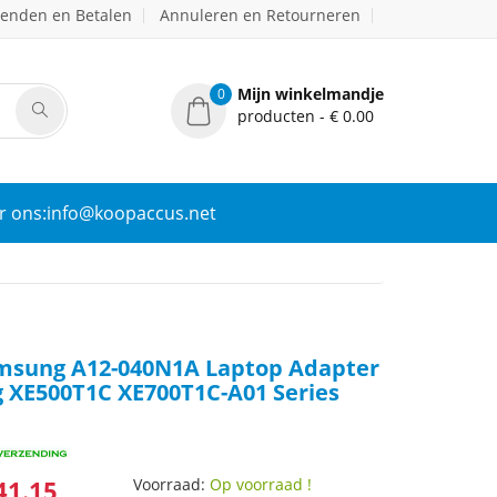
zenden en Betalen
Annuleren en Retourneren
Mijn winkelmandje
0
producten - € 0.00
r ons:info@koopaccus.net
msung A12-040N1A Laptop Adapter
 XE500T1C XE700T1C-A01 Series
41.15
Voorraad:
Op voorraad !