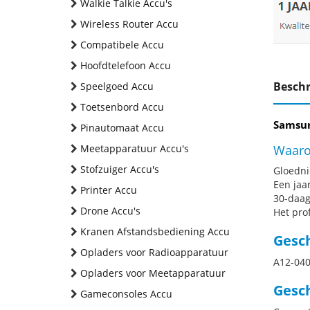
Walkie Talkie Accu's
Wireless Router Accu
Compatibele Accu
Hoofdtelefoon Accu
Beschr
Speelgoed Accu
Toetsenbord Accu
Samsun
Pinautomaat Accu
Meetapparatuur Accu's
Waaro
Stofzuiger Accu's
Gloednie
Een jaa
Printer Accu
30-daag
Drone Accu's
Het pro
Kranen Afstandsbediening Accu
Gesc
Opladers voor Radioapparatuur
A12-04
Opladers voor Meetapparatuur
Gesch
Gameconsoles Accu