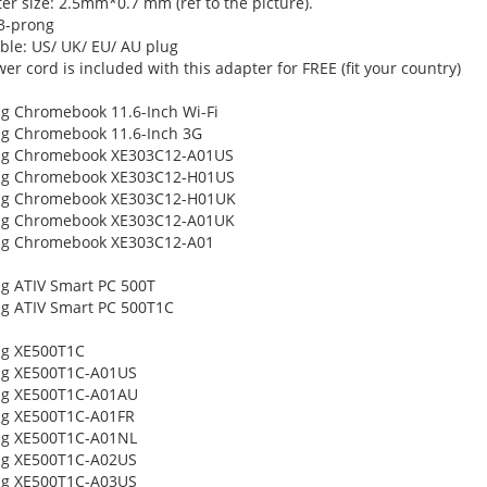
er size: 2.5mm*0.7 mm (ref to the picture).
 3-prong
ble: US/ UK/ EU/ AU plug
r cord is included with this adapter for FREE (fit your country)
 Chromebook 11.6-Inch Wi-Fi
g Chromebook 11.6-Inch 3G
g Chromebook XE303C12-A01US
g Chromebook XE303C12-H01US
g Chromebook XE303C12-H01UK
g Chromebook XE303C12-A01UK
g Chromebook XE303C12-A01
 ATIV Smart PC 500T
 ATIV Smart PC 500T1C
g XE500T1C
g XE500T1C-A01US
g XE500T1C-A01AU
g XE500T1C-A01FR
g XE500T1C-A01NL
g XE500T1C-A02US
g XE500T1C-A03US