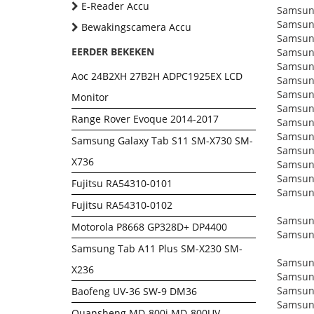
E-Reader Accu
Samsun
Samsun
Bewakingscamera Accu
Samsun
EERDER BEKEKEN
Samsun
Samsun
Aoc 24B2XH 27B2H ADPC1925EX LCD
Samsun
Samsun
Monitor
Samsun
Range Rover Evoque 2014-2017
Samsun
Samsun
Samsung Galaxy Tab S11 SM-X730 SM-
Samsun
X736
Samsun
Samsun
Fujitsu RA54310-0101
Samsun
Fujitsu RA54310-0102
Samsung
Motorola P8668 GP328D+ DP4400
Samsung
Samsung Tab A11 Plus SM-X230 SM-
Samsun
X236
Samsun
Samsun
Baofeng UV-36 SW-9 DM36
Samsun
Quansheng MD-800i MD-800UV