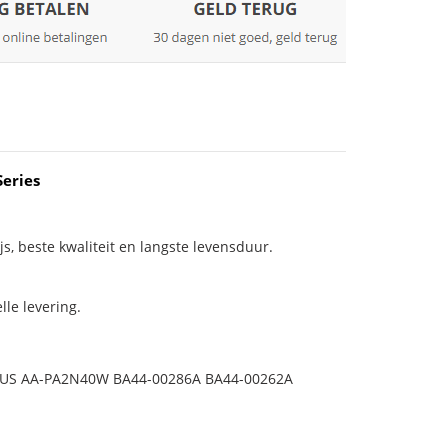
eries
js, beste kwaliteit en langste levensduur.
le levering.
US AA-PA2N40W BA44-00286A BA44-00262A