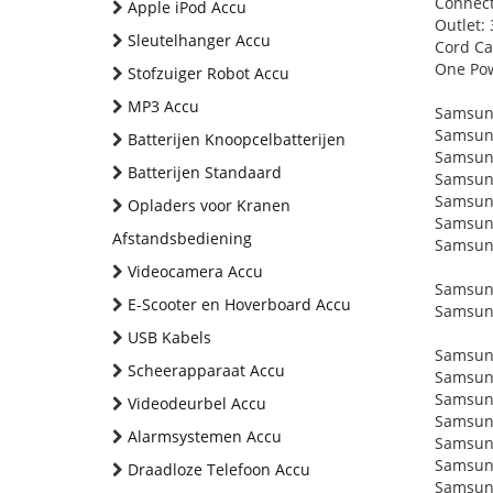
Connect
Apple iPod Accu
Outlet:
Sleutelhanger Accu
Cord Ca
One Powe
Stofzuiger Robot Accu
MP3 Accu
Samsung
Samsun
Batterijen Knoopcelbatterijen
Samsun
Batterijen Standaard
Samsun
Samsun
Opladers voor Kranen
Samsun
Afstandsbediening
Samsun
Videocamera Accu
Samsung
E-Scooter en Hoverboard Accu
Samsung
USB Kabels
Samsun
Scheerapparaat Accu
Samsun
Samsun
Videodeurbel Accu
Samsun
Alarmsystemen Accu
Samsun
Samsun
Draadloze Telefoon Accu
Samsun