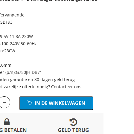
.
 Vervangende
GSB193
19.5V 11.8A 230W
:100-240V 50-60Hz
en:230W
5.0mm
r (p/n):G750JH-DB71
den garantie en 30 dagen geld terug
of zakelijke offerte nodig? Contacteer ons
IN DE WINKELWAGEN