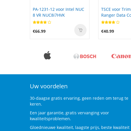
ntel NUC
TSCE voor Trimble TDS
W10B8C26 voor
Ranger Data Collector GIS
STYTJ06ZHM W
TSCE
PRO Plus RLS6
€40.99
€43.99
Uw voordelen
30-daagse gratis ervaring, geen reden om terug te
keren.
Een jaar garantie, gratis vervanging voor
kwaliteitsproblemen.
Gloednieuwe kwaliteit, laagste prijs, beste kwaliteit