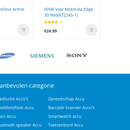
otorola Edge
XB-2 voor Chcnav CHC
L13M6P61
45-1)
X91GPS RTK
3ICP4/58
L13S6P6
€40.99
€60.00
anbevolen categorie
edische Accu's
Gereedschap Accu
oofdtelefoon Accu
Barcode Scanner Accu's
uis Accu
Smartwatch accu
luetooth speaker Accu
Toetsenbord Accu