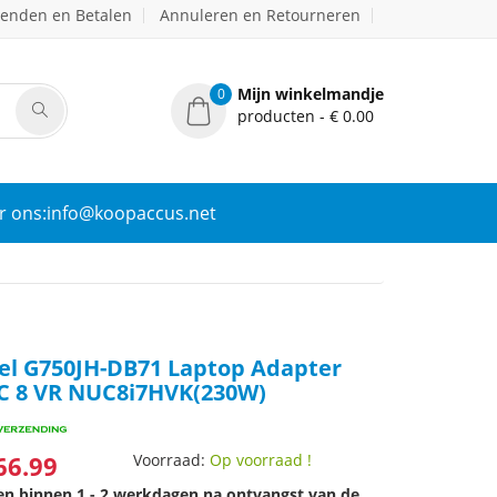
zenden en Betalen
Annuleren en Retourneren
Mijn winkelmandje
0
producten - € 0.00
r ons:info@koopaccus.net
el G750JH-DB71 Laptop Adapter
UC 8 VR NUC8i7HVK(230W)
66.99
Voorraad:
Op voorraad !
den binnen 1 - 2 werkdagen na ontvangst van de