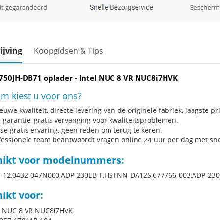
ijving
Koopgidsen & Tips
G750JH-DB71 oplader - Intel NUC 8 VR NUC8i7HVK
m kiest u voor ons?
uwe kwaliteit, directe levering van de originele fabriek, laagste pri
r garantie, gratis vervanging voor kwaliteitsproblemen.
se gratis ervaring, geen reden om terug te keren.
fessionele team beantwoordt vragen online 24 uur per dag met snel
hikt voor modelnummers:
-12,0432-047N000,ADP-230EB T,HSTNN-DA12S,677766-003,ADP-23
ikt voor:
el NUC 8 VR NUC8i7HVK