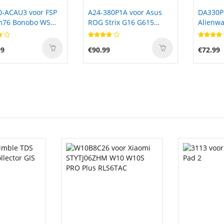
0-ACAU3 voor FSP
A24-380P1A voor Asus
DA330P
m76 Bonobo WS
ROG Strix G16 G615
Alienwa
6) Ultra 9
G615LW-S5092X
7845HX
90
G615LW-S5091X Gaming
99
€90.99
€72.99
Laptop