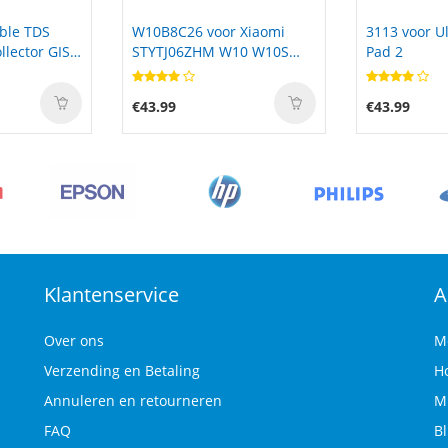
 Xiaomi
3113 voor Ulefone Armor
NP40 voor M
10 W10S
Pad 2
30 Neo(XT22
TAC
€43.99
€24.99
Klantenservice
A
Over ons
M
Verzending en Betaling
H
Annuleren en retourneren
M
FAQ
B