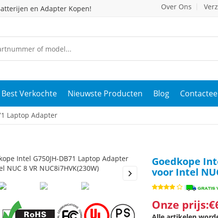
Over Ons
Ver
atterijen en Adapter Kopen!
Best Verkochte
Nieuwste Producten
Blog
Contactee
71 Laptop Adapter
Goedkope Int
voor Intel N
s
Next
Onze prijs:€
Alle artikelen wor