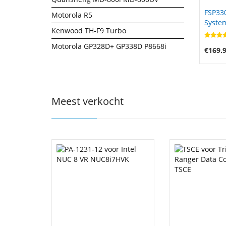
FSP33
Motorola R5
Syste
Kenwood TH-F9 Turbo
(bonw1
RTX50
Motorola GP328D+ GP338D P8668i
€169.
Meest verkocht