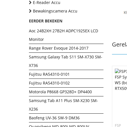
E-Reader Accu
Bewakingscamera Accu
EERDER BEKEKEN
Aoc 24B2XH 27B2H ADPC1925EX LCD
Monitor
Gerel
Range Rover Evoque 2014-2017
Samsung Galaxy Tab S11 SM-X730 SM-
X736
Fujitsu RA54310-0101
Fujitsu RA54310-0102
Motorola P8668 GP328D+ DP4400
Samsung Tab A11 Plus SM-X230 SM-
X236
Baofeng UV-36 SW-9 DM36
FSP
Quansheng MD-800i MD-800UV