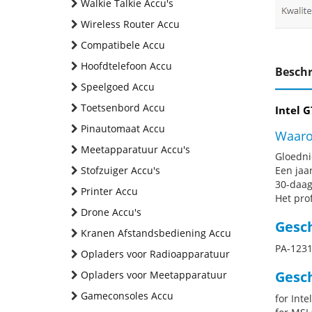
Walkie Talkie Accu's
Wireless Router Accu
Compatibele Accu
Hoofdtelefoon Accu
Beschr
Speelgoed Accu
Toetsenbord Accu
Intel 
Pinautomaat Accu
Waaro
Meetapparatuur Accu's
Gloednie
Stofzuiger Accu's
Een jaa
30-daag
Printer Accu
Het pro
Drone Accu's
Gesc
Kranen Afstandsbediening Accu
PA-1231
Opladers voor Radioapparatuur
Gesch
Opladers voor Meetapparatuur
Gameconsoles Accu
for Int