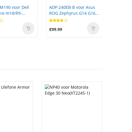
M190 voor Dell
ADP-240EB-B voor Asus
re m18/R9-
ROG Zephyrus G14 G16
2025 2024 Rectangle Tip
€99.99