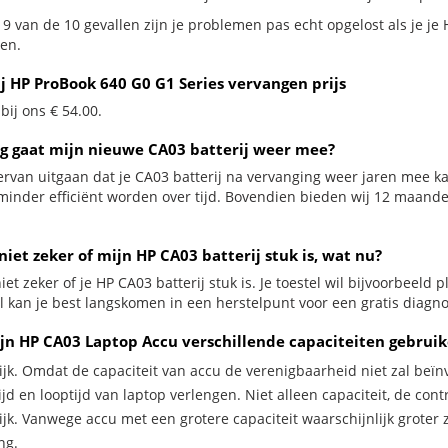
9 van de 10 gevallen zijn je problemen pas echt opgelost als je je 
en.
ij HP ProBook 640 G0 G1 Series vervangen prijs
 bij ons € 54.00.
g gaat mijn nieuwe CA03 batterij weer mee?
ervan uitgaan dat je CA03 batterij na vervanging weer jaren mee ka
minder efficiënt worden over tijd. Bovendien bieden wij 12 maand
niet zeker of mijn HP CA03 batterij stuk is, wat nu?
iet zeker of je HP CA03 batterij stuk is. Je toestel wil bijvoorbeeld 
al kan je best langskomen in een herstelpunt voor een gratis diagno
jn HP CA03 Laptop Accu verschillende capaciteiten gebrui
ijk. Omdat de capaciteit van accu de verenigbaarheid niet zal beïn
jd en looptijd van laptop verlengen. Niet alleen capaciteit, de con
ijk. Vanwege accu met een grotere capaciteit waarschijnlijk groter 
ng.