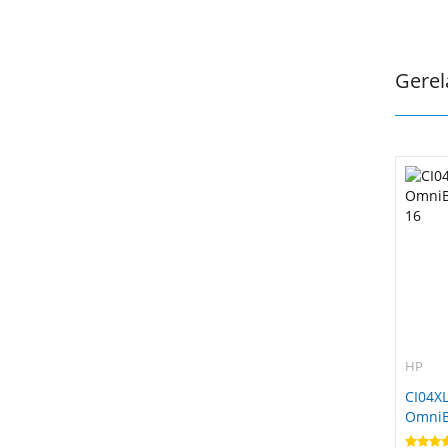
Gerel
HP
CI04XL
OmniBo
16