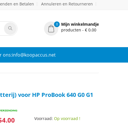
zenden en Betalen
Annuleren en Retourneren
Mijn winkelmandje
0
producten - € 0.00
r ons:info@koopaccus.net
tterij) voor HP ProBook 640 G0 G1
54.00
Voorraad:
Op voorraad !