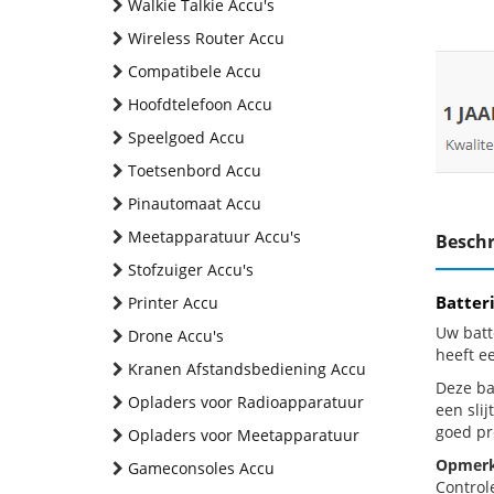
Walkie Talkie Accu's
Wireless Router Accu
Compatibele Accu
Hoofdtelefoon Accu
Speelgoed Accu
Toetsenbord Accu
Pinautomaat Accu
Meetapparatuur Accu's
Beschr
Stofzuiger Accu's
Batter
Printer Accu
Uw batt
Drone Accu's
heeft e
Kranen Afstandsbediening Accu
Deze bat
Opladers voor Radioapparatuur
een sli
goed pr
Opladers voor Meetapparatuur
Opmerk
Gameconsoles Accu
Control