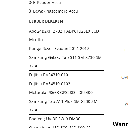
E-Reader Accu
Bewakingscamera Accu
EERDER BEKEKEN
Aoc 24B2XH 27B2H ADPC1925EX LCD
Monitor
Range Rover Evoque 2014-2017
Samsung Galaxy Tab S11 SM-X730 SM-
X736
Fujitsu RA54310-0101
Fujitsu RA54310-0102
Motorola P8668 GP328D+ DP4400
Samsung Tab A11 Plus SM-X230 SM-
X236
Baofeng UV-36 SW-9 DM36
Wanne
Quansheng MD-800i MD-800UV