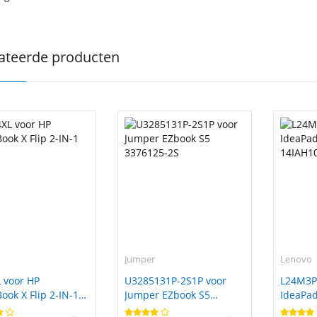
ateerde producten
Jumper
Lenovo
 voor HP
U3285131P-2S1P voor
L24M3P
ok X Flip 2-IN-1
Jumper EZbook S5
IdeaPad
3376125-2S
14IAH1