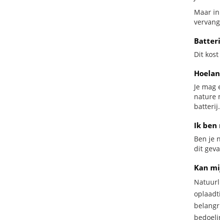
Maar in 
vervang
Batter
Dit kost
Hoelan
Je mag 
nature 
batterij.
Ik ben 
Ben je n
dit gev
Kan mi
Natuurl
oplaadti
belangr
bedoeli