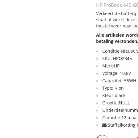
HP ProBook 640 G0 
Verkeert de batterij
staat of werkt deze
toestel weer naar b
Alle artikelen wor
betaling verzonden
Conditie:Nieuw,
SKU:
HPQ2845
Merk:HP
Voltage: 10.8V
Capaciteit:55WH
Type:li-ion
Kleur:black
Grootte:NULL
Onderdeelnumme
Garantie:12 maan
Staffelkorting 