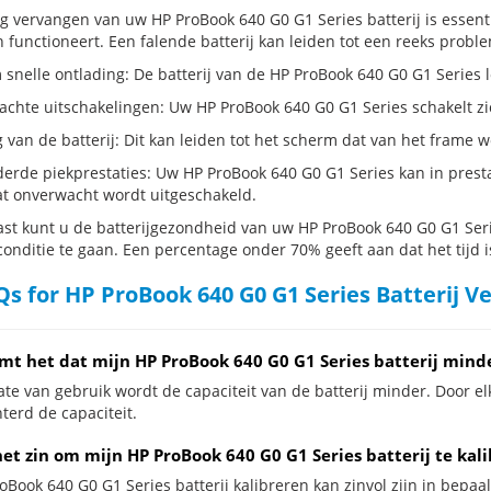
dig vervangen van uw HP ProBook 640 G0 G1 Series batterij is essen
 functioneert. Een falende batterij kan leiden tot een reeks probl
snelle ontlading: De batterij van de HP ProBook 640 G0 G1 Series lo
hte uitschakelingen: Uw HP ProBook 640 G0 G1 Series schakelt zichzel
g van de batterij: Dit kan leiden tot het scherm dat van het frame
erde piekprestaties: Uw HP ProBook 640 G0 G1 Series kan in pres
t onverwacht wordt uitgeschakeld.
st kunt u de batterijgezondheid van uw HP ProBook 640 G0 G1 Series
conditie te gaan. Een percentage onder 70% geeft aan dat het tijd i
s for HP ProBook 640 G0 G1 Series Batterij V
mt het dat mijn HP ProBook 640 G0 G1 Series batterij mind
te van gebruik wordt de capaciteit van de batterij minder. Door el
terd de capaciteit.
et zin om mijn HP ProBook 640 G0 G1 Series batterij te kal
oBook 640 G0 G1 Series batterij kalibreren kan zinvol zijn in bepaal