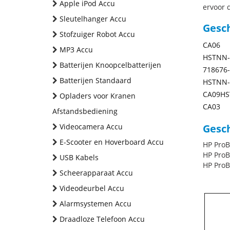
Apple iPod Accu
ervoor d
Sleutelhanger Accu
Gesc
Stofzuiger Robot Accu
CA06
MP3 Accu
HSTNN-
Batterijen Knoopcelbatterijen
718676
Batterijen Standaard
HSTNN-
CA09HS
Opladers voor Kranen
CA03
Afstandsbediening
Videocamera Accu
Gesch
E-Scooter en Hoverboard Accu
HP ProB
HP ProB
USB Kabels
HP ProB
Scheerapparaat Accu
Videodeurbel Accu
Alarmsystemen Accu
Draadloze Telefoon Accu