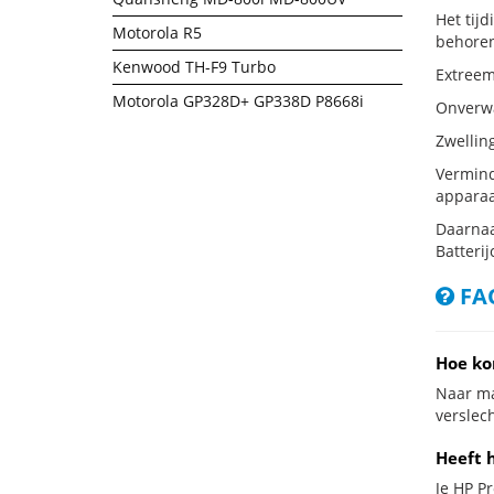
Het tij
Motorola R5
behoren
Kenwood TH-F9 Turbo
Extreem 
Motorola GP328D+ GP338D P8668i
Onverwac
Zwellin
Vermind
apparaa
Daarnaa
Batterij
FAQ
Hoe ko
Naar ma
verslech
Heeft h
Je HP Pr