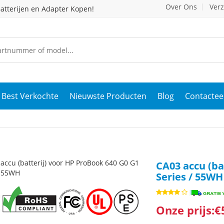
Over Ons
Ver
atterijen en Adapter Kopen!
Best Verkochte
Nieuwste Producten
Blog
Contactee
CA03 accu (ba
Series / 55WH
Onze prijs:€