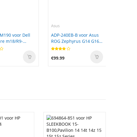
Asus
M190 voor Dell
ADP-240EB-B voor Asus
re m18/R9-
ROG Zephyrus G14 G16
2025 2024 Rectangle Tip
€99.99