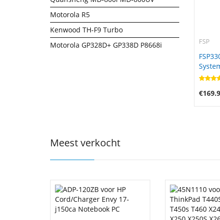
Motorola R5
Kenwood TH-F9 Turbo
FSP
Motorola GP328D+ GP338D P8668i
FSP33
Syste
(bonw1
RTX50
€169.
Meest verkocht