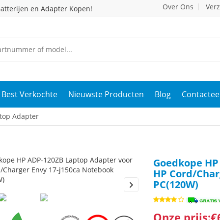
Over Ons
Ver
atterijen en Adapter Kopen!
Best Verkochte
Nieuwste Producten
Blog
Contactee
top Adapter
Goedkope HP 
HP Cord/Char
PC(120W)
s
Next
Onze prijs:€