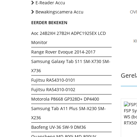
E-Reader Accu
Bewakingscamera Accu
EERDER BEKEKEN
Aoc 24B2XH 27B2H ADPC1925EX LCD
Monitor
Range Rover Evoque 2014-2017
Samsung Galaxy Tab S11 SM-X730 SM-
X736
Gerel
Fujitsu RA54310-0101
Fujitsu RA54310-0102
Motorola P8668 GP328D+ DP4400
Samsung Tab A11 Plus SM-X230 SM-
X236
Baofeng UV-36 SW-9 DM36
Quansheng MD-800i MD-800UV