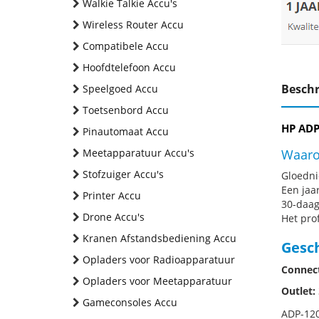
Walkie Talkie Accu's
Wireless Router Accu
Compatibele Accu
Hoofdtelefoon Accu
Beschr
Speelgoed Accu
Toetsenbord Accu
HP ADP
Pinautomaat Accu
Meetapparatuur Accu's
Waaro
Stofzuiger Accu's
Gloednie
Een jaa
Printer Accu
30-daag
Drone Accu's
Het pro
Kranen Afstandsbediening Accu
Gesc
Opladers voor Radioapparatuur
Connect
Opladers voor Meetapparatuur
Outlet:
Gameconsoles Accu
ADP-120