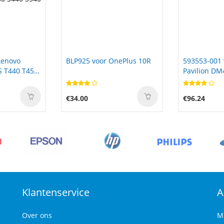
nePlus 10R
593553-001 voor HP
694864-851 
Pavilion DM4
SLEEKBOOK 
B100,Pavilio
15t 15z Seri
€96.24
€82.19
Klantenservice
A
Over ons
M