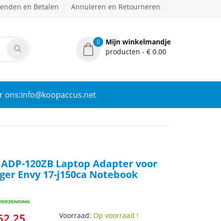
zenden en Betalen
Annuleren en Retourneren
Mijn winkelmandje
0
producten - € 0.00
r ons:info@koopaccus.net
ADP-120ZB Laptop Adapter voor
ger Envy 17-j150ca Notebook
62.25
Voorraad:
Op voorraad !