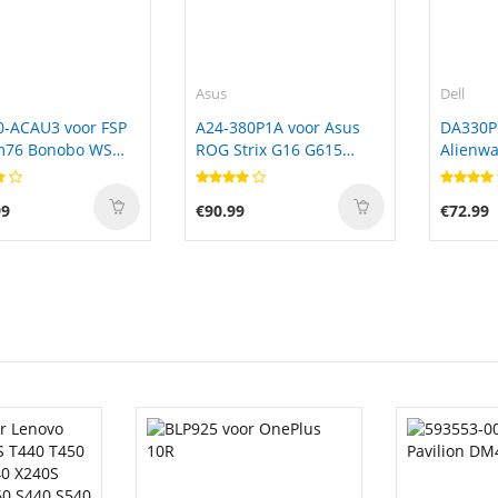
Asus
Dell
0-ACAU3 voor FSP
A24-380P1A voor Asus
DA330P
m76 Bonobo WS
ROG Strix G16 G615
Alienwa
6) Ultra 9
G615LW-S5092X
7845HX
90
G615LW-S5091X Gaming
99
€90.99
€72.99
Laptop