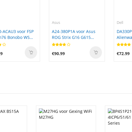
Asus
Dell
0-ACAU3 voor FSP
A24-380P1A voor Asus
DA330P
m76 Bonobo WS
ROG Strix G16 G615
Alienwa
6) Ultra 9
G615LW-S5092X
7845HX
90
G615LW-S5091X Gaming
99
€90.99
€72.99
Laptop