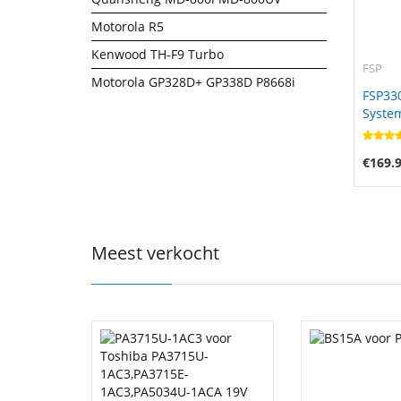
Motorola R5
Kenwood TH-F9 Turbo
FSP
Motorola GP328D+ GP338D P8668i
FSP33
Syste
(bonw1
RTX50
€169.
Meest verkocht