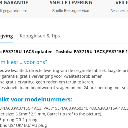
ijving
Koopgidsen & Tips
a PA3715U-1AC3 oplader - Toshiba PA3715U-1AC3,PA3715E
m kiest u voor ons?
uwe kwaliteit, directe levering van de originele fabriek, laagste pri
r garantie, gratis vervanging voor kwaliteitsproblemen.
se gratis ervaring, geen reden om terug te keren.
fessionele team beantwoordt vragen online 24 uur per dag met snel
hikt voor modelnummers:
U-1AC3,PA3715C-1AC3, PA3715E-1AC3,PA5034U-1ACA,PA3715A-1AC
r size: 5.5mm*2.5 mm, Barrel tip (ref to the picture).
 3-prong OR 2-prong
ble: US/ UK/ EU/ AU plug