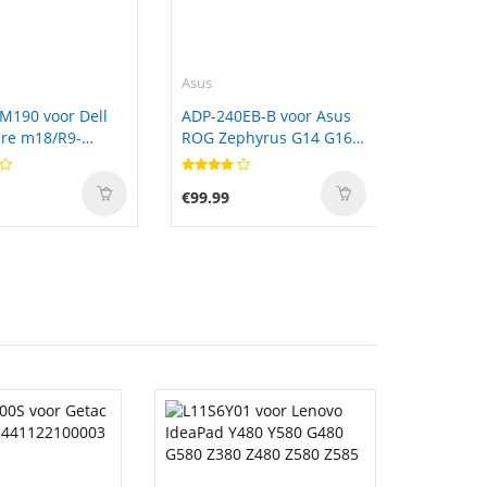
Asus
M190 voor Dell
ADP-240EB-B voor Asus
re m18/R9-
ROG Zephyrus G14 G16
2025 2024 Rectangle Tip
€99.99