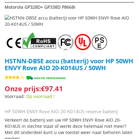
Motorola GP328D+ GP338D P8668i
HSTNN-DB5E accu (batterij) voor HP 50WH
ENVY Rove AIO 20-K014US / 50WH
Onze prijs:€97.41
Voorraad:
Op voorraad !
HP 50WH ENVY Rove AIO 20-K014US reserve batterij
Verkeert de batterij van uw HP 50WH ENVY Rove AIO 20-
K014US in slechte staat of werkt deze helemaal niet meer?
Met dit onderdeel kunt u uw toestel weer naar behoren laten
werken.