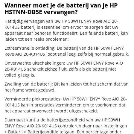
Wanneer moet je de batterij van je HP
HSTNN-DB5E vervangen?
Het tijdig vervangen van uw HP 50WH ENVY Rove AIO 20-
K014US batterij is essentieel om ervoor te zorgen dat uw
apparaat naar behoren functioneert. Een falende batterij kan
leiden tot een reeks problemen:
Extreem snelle ontlading: De batterij van de HP 50WH ENVY
Rove AIO 20-K014US loopt snel leeg, zelfs bij normaal gebruik.
Onverwachte uitschakelingen: Uw HP 50WH ENVY Rove AIO
20-K014US schakelt zichzelf uit, zelfs als de batterij niet
volledig leeg is.
Zwelling van de batterij: Dit kan leiden tot het scherm dat van
het frame wordt geduwd.
Verminderde piekprestaties: Uw HP 50WH ENVY Rove AIO 20-
K014US kan in prestaties verminderen om te voorkomen dat
het apparaat onverwacht wordt uitgeschakeld.
Daarnaast kunt u de batterijgezondheid van uw HP 50WH
ENVY Rove AIO 20-K014US controleren door naar Instellingen
> Batterij > Batterijconditie te gaan. Een percentage onder