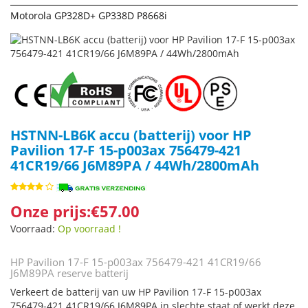
Motorola GP328D+ GP338D P8668i
HSTNN-LB6K accu (batterij) voor HP
Pavilion 17-F 15-p003ax 756479-421
41CR19/66 J6M89PA / 44Wh/2800mAh
Onze prijs:€57.00
Voorraad:
Op voorraad !
HP Pavilion 17-F 15-p003ax 756479-421 41CR19/66
J6M89PA reserve batterij
Verkeert de batterij van uw HP Pavilion 17-F 15-p003ax
756479-421 41CR19/66 J6M89PA in slechte staat of werkt deze