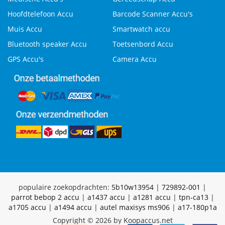
Hoofdtelefoon Accu
Barcode Scanner Accu's
Muis Accu
Smartwatch accu
Bluetooth speaker Accu
Toetsenbord Accu
GPS Accu's
Camera Accu
populaire zoekopdrachten:
5b10w13954
|
729892-001
|
parrot bebop 2 accu
|
a1437 accu
|
a1281 accu
|
tpn-ca13
|
a1705 accu
|
a1494 accu
|
autel maxisys ms906
|
a17-180p1a
Copyright © 2026 by Koopaccus.net