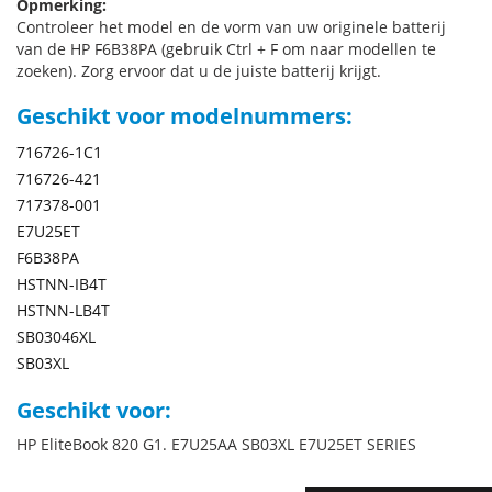
Opmerking:
Controleer het model en de vorm van uw originele batterij
van de HP F6B38PA (gebruik Ctrl + F om naar modellen te
zoeken). Zorg ervoor dat u de juiste batterij krijgt.
Geschikt voor modelnummers:
716726-1C1
716726-421
717378-001
E7U25ET
F6B38PA
HSTNN-IB4T
HSTNN-LB4T
SB03046XL
SB03XL
Geschikt voor:
HP EliteBook 820 G1. E7U25AA SB03XL E7U25ET SERIES