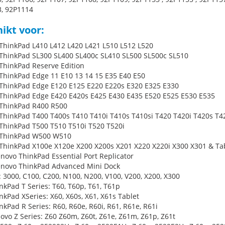
, 92P1114
ikt voor:
ThinkPad L410 L412 L420 L421 L510 L512 L520
ThinkPad SL300 SL400 SL400c SL410 SL500 SL500c SL510
ThinkPad Reserve Edition
ThinkPad Edge 11 E10 13 14 15 E35 E40 E50
ThinkPad Edge E120 E125 E220 E220s E320 E325 E330
ThinkPad Edge E420 E420s E425 E430 E435 E520 E525 E530 E535
ThinkPad R400 R500
ThinkPad T400 T400s T410 T410i T410s T410si T420 T420i T420s T4
ThinkPad T500 T510 T510i T520 T520i
 ThinkPad W500 W510
ThinkPad X100e X120e X200 X200s X201 X220 X220i X300 X301 & Ta
enovo ThinkPad Essential Port Replicator
enovo ThinkPad Advanced Mini Dock
: 3000, C100, C200, N100, N200, V100, V200, X200, X300
nkPad T Series: T60, T60p, T61, T61p
nkPad XSeries: X60, X60s, X61, X61s Tablet
kPad R Series: R60, R60e, R60i, R61, R61e, R61i
ovo Z Series: Z60 Z60m, Z60t, Z61e, Z61m, Z61p, Z61t