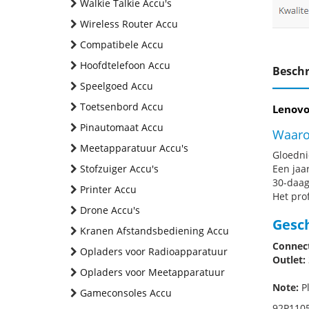
Walkie Talkie Accu's
Wireless Router Accu
Compatibele Accu
Hoofdtelefoon Accu
Beschr
Speelgoed Accu
Toetsenbord Accu
Lenovo
Pinautomaat Accu
Waaro
Meetapparatuur Accu's
Gloednie
Stofzuiger Accu's
Een jaa
30-daag
Printer Accu
Het pro
Drone Accu's
Gesc
Kranen Afstandsbediening Accu
Connect
Opladers voor Radioapparatuur
Outlet:
Opladers voor Meetapparatuur
Note:
Pl
Gameconsoles Accu
92P1105