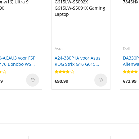
Asus
Dell
0-ACAU3 voor FSP
A24-380P1A voor Asus
DA330P
m76 Bonobo WS
ROG Strix G16 G615
Alienwa
6) Ultra 9
G615LW-S5092X
7845HX
90
G615LW-S5091X Gaming
99
€90.99
€72.99
Laptop