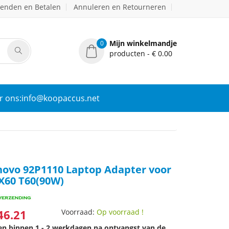
zenden en Betalen
Annuleren en Retourneren
Mijn winkelmandje
0
producten - € 0.00
r ons:info@koopaccus.net
ovo 92P1110 Laptop Adapter voor
X60 T60(90W)
46.21
Voorraad:
Op voorraad !
den binnen 1 - 2 werkdagen na ontvangst van de