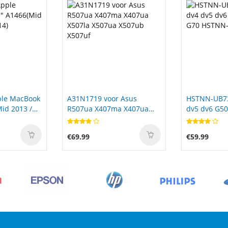
 Asus
HSTNN-UB73 voor HP dv4
TLp029C7 vo
a X407ua
dv5 dv6 G50 G60 G61 G70
Touch IDOL
 X507ub
HSTNN-UB72 EV06
€59.99
€25.01