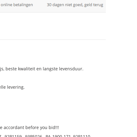
js, beste kwaliteit en langste levensduur.
le levering.
 accordant before you bid!!!
 , 92P1159 , 93P5026 , PA-1900-171, 92P1110,