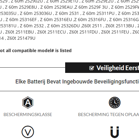
529 , Z 60m 252902U , Z 60m 2529E1U , Z 60m 2529E2U , Z 60m 252
 , Z 60m 2529E8U , Z 60m 2529EAU ,Z 60m 2529F 3U , Z 60m 2529F
253035U , Z 60m 253036U , Z 60m 2531 , Z 60m 25311PU , Z 60m 25
 , Z 60m 25316EF , Z 60m 25316EU ,Z 60m 25316FU , Z 60m 25316GF
253181U , Z 60m 2532 , Z 60m 25326DU ,Z60t 2511 , Z60t 25113BU , Z
 , Z60t 2511EBU , Z60t 2511ECU , Z60t 2511FDU , Z60t 2511FEU , Z60
14 , Z60t 251479U
ot all compatible model# is listed