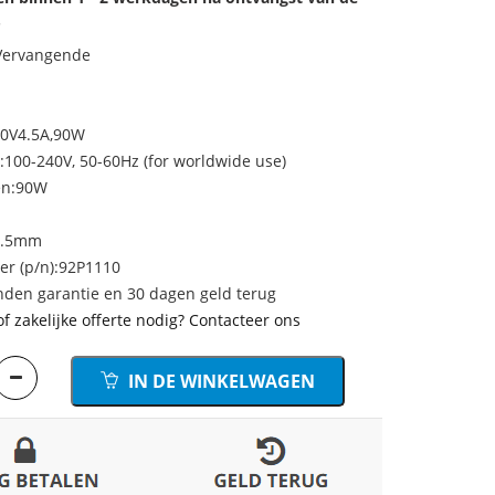
.
 Vervangende
20V4.5A,90W
100-240V, 50-60Hz (for worldwide use)
en:90W
5.5mm
r (p/n):92P1110
den garantie en 30 dagen geld terug
of zakelijke offerte nodig? Contacteer ons
IN DE WINKELWAGEN