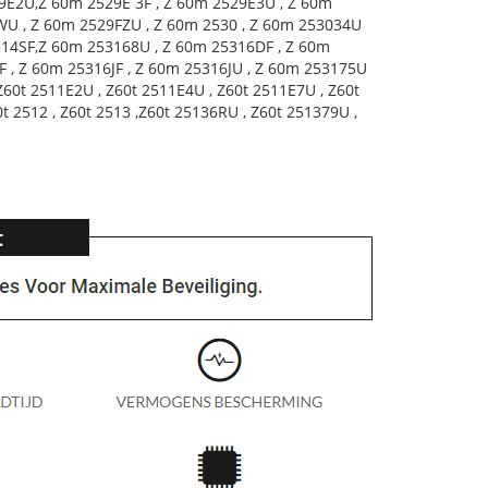
9E2U,Z 60m 2529E 3F , Z 60m 2529E3U , Z 60m
WU , Z 60m 2529FZU , Z 60m 2530 , Z 60m 253034U
314SF,Z 60m 253168U , Z 60m 25316DF , Z 60m
 , Z 60m 25316JF , Z 60m 25316JU , Z 60m 253175U
60t 2511E2U , Z60t 2511E4U , Z60t 2511E7U , Z60t
t 2512 , Z60t 2513 ,Z60t 25136RU , Z60t 251379U ,