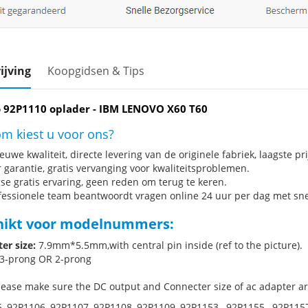
ijving
Koopgidsen & Tips
 92P1110 oplader - IBM LENOVO X60 T60
m kiest u voor ons?
uwe kwaliteit, directe levering van de originele fabriek, laagste pri
r garantie, gratis vervanging voor kwaliteitsproblemen.
se gratis ervaring, geen reden om terug te keren.
fessionele team beantwoordt vragen online 24 uur per dag met snel
hikt voor modelnummers:
er size:
7.9mm*5.5mm,with central pin inside (ref to the picture).
3-prong OR 2-prong
ease make sure the DC output and Connecter size of ac adapter are
, 92P1106, 92P1107, 92P1108, 92P1109, 92P1153 , 92P1155 , 92P1157