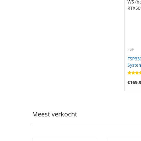
FSP
FSP33
Syste
(bonw1
RTX50
€169.
Meest verkocht