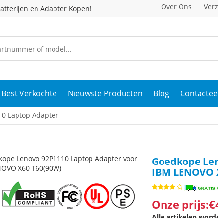
Over Ons
Ver
atterijen en Adapter Kopen!
Best Verkochte
Nieuwste Producten
Blog
Contactee
0 Laptop Adapter
Goedkope Len
IBM LENOVO 
Onze prijs:€
Alle artikelen wor