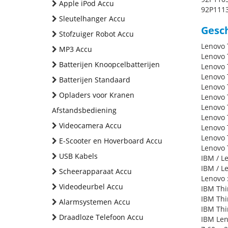
Apple iPod Accu
92P1113
Sleutelhanger Accu
Gesch
Stofzuiger Robot Accu
Lenovo 
MP3 Accu
Lenovo 
Batterijen Knoopcelbatterijen
Lenovo 
Lenovo 
Batterijen Standaard
Lenovo 
Opladers voor Kranen
Lenovo 
Lenovo 
Afstandsbediening
Lenovo 
Videocamera Accu
Lenovo 
Lenovo
E-Scooter en Hoverboard Accu
Lenovo 
USB Kabels
IBM / L
IBM / L
Scheerapparaat Accu
Lenovo 
Videodeurbel Accu
IBM Thi
IBM Thi
Alarmsystemen Accu
IBM Thin
Draadloze Telefoon Accu
IBM Len