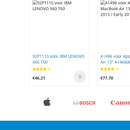
O
A1496 voor Apple MacBook
A31N1719 voor
Air 13" A1466(Mid 2013 /
R507ua X407m
Early 2014)
X507la X507ua
X507uf
€77.70
€69.99