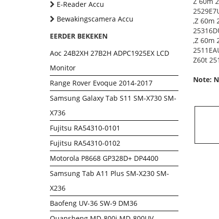
Z 60m 2
E-Reader Accu
2529E7U
Bewakingscamera Accu
,Z 60m 
25316DU
EERDER BEKEKEN
,Z 60m 
2511EAU
Aoc 24B2XH 27B2H ADPC1925EX LCD
Z60t 25
Monitor
Note: N
Range Rover Evoque 2014-2017
Samsung Galaxy Tab S11 SM-X730 SM-
X736
Fujitsu RA54310-0101
Fujitsu RA54310-0102
Motorola P8668 GP328D+ DP4400
Samsung Tab A11 Plus SM-X230 SM-
X236
Baofeng UV-36 SW-9 DM36
Quansheng MD-800i MD-800UV