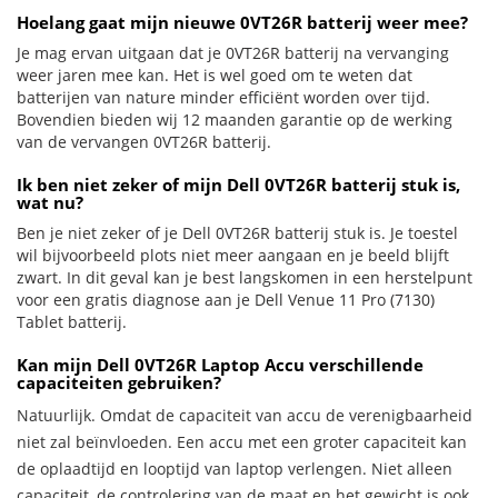
Hoelang gaat mijn nieuwe 0VT26R batterij weer mee?
Je mag ervan uitgaan dat je 0VT26R batterij na vervanging
weer jaren mee kan. Het is wel goed om te weten dat
batterijen van nature minder efficiënt worden over tijd.
Bovendien bieden wij 12 maanden garantie op de werking
van de vervangen 0VT26R batterij.
Ik ben niet zeker of mijn Dell 0VT26R batterij stuk is,
wat nu?
Ben je niet zeker of je Dell 0VT26R batterij stuk is. Je toestel
wil bijvoorbeeld plots niet meer aangaan en je beeld blijft
zwart. In dit geval kan je best langskomen in een herstelpunt
voor een gratis diagnose aan je Dell Venue 11 Pro (7130)
Tablet batterij.
Kan mijn Dell 0VT26R Laptop Accu verschillende
capaciteiten gebruiken?
Natuurlijk. Omdat de capaciteit van accu de verenigbaarheid
niet zal beïnvloeden. Een accu met een groter capaciteit kan
de oplaadtijd en looptijd van laptop verlengen. Niet alleen
capaciteit, de controlering van de maat en het gewicht is ook