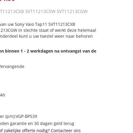
SVT11213CXB SVT11213CXW SVT11213CGW
j van uw Sony Vaio Tap11 SVT11213CXB
13CGW in slechte staat of werkt deze helemaal
onderdeel kunt u uw toestel weer naar behoren
den binnen 1 - 2 werkdagen na ontvangst van de
.
 Vervangende
mAh
r (p/n):VGP-BPS39
den garantie en 30 dagen geld terug
of zakelijke offerte nodig? Contacteer ons