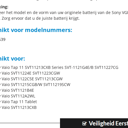
ing:
eer het model en de vorm van uw originele batterij van de Sony VG
 Zorg ervoor dat u de juiste batterij krijgt.
hikt voor modelnummers:
S39
ikt voor:
y Vaio Tap 11 SVT11213CXB Series SVT-1121G4E/B SVT11227CG
y Vaio SVT11224E SVT11223CGW
y Vaio SVT1122C5E SVT11213CGW
ny Vaio SVT11215CGB/W SVT11219SCW
y Vaio SVT1121B4E
y Vaio SVT112A2WL
y Vaio Tap 11 Tablet
y Vaio SVT11213CXB