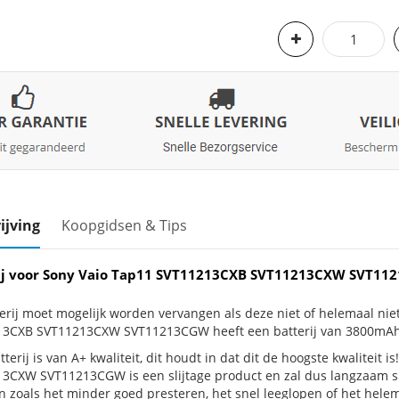
ijving
Koopgidsen & Tips
ij voor Sony Vaio Tap11 SVT11213CXB SVT11213CXW SVT11
erij moet mogelijk worden vervangen als deze niet of helemaal ni
3CXB SVT11213CXW SVT11213CGW heeft een batterij van 3800mAh
terij is van A+ kwaliteit, dit houdt in dat dit de hoogste kwaliteit
3CXW SVT11213CGW is een slijtage product en zal dus langzaam sli
n zoals het minder goed presteren, het snel leeglopen of het helema