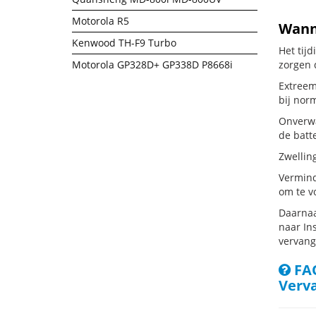
Motorola R5
Wanne
Kenwood TH-F9 Turbo
Het tij
Motorola GP328D+ GP338D P8668i
zorgen 
Extreem
bij nor
Onverwa
de batte
Zwellin
Vermind
om te v
Daarnaa
naar Ins
vervang
FAQ
Verv