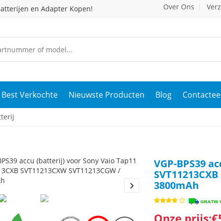
Over Ons
Ver
atterijen en Adapter Kopen!
Best Verkochte
Nieuwste Producten
Blog
Contactee
terij
VGP-BPS39 acc
SVT11213CXB
3800mAh
s
Next
Onze prijs:€