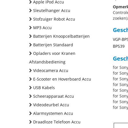
Apple iPod Accu
Opmerk
Sleutelhanger Accu
Control
zoeken).
Stofzuiger Robot Accu
MP3 Accu
Gesc
Batterijen Knoopcelbatterijen
VGP-BP
Batterijen Standaard
BPS39
Opladers voor Kranen
Gesch
Afstandsbediening
for Son
Videocamera Accu
for Son
for Son
E-Scooter en Hoverboard Accu
for So
USB Kabels
for Son
for Son
Scheerapparaat Accu
for Son
Videodeurbel Accu
for Son
Alarmsystemen Accu
Draadloze Telefoon Accu