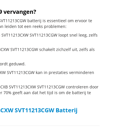
39 vervangen?
T11213CGW batterij is essentieel om ervoor te
an leiden tot een reeks problemen:
B SVT11213CXW SVT11213CGW loopt snel leeg, zelfs
W SVT11213CGW schakelt zichzelf uit, zelfs als
 wordt geduwd.
CXW SVT11213CGW kan in prestaties verminderen
213CXB SVT11213CXW SVT11213CGW controleren door
r 70% geeft aan dat het tijd is om de batterij te
3CXW SVT11213CGW Batterij