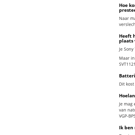
Hoe ko
preste
Naar ma
verslech
Heeft 
plaats
Je Sony
Maar in
SVT1121
Batter
Dit kost
Hoelan
Je mag 
van nat
VGP-BPS
Ik ben 