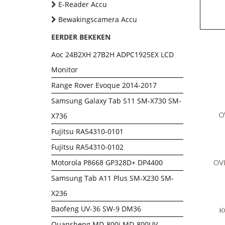
E-Reader Accu
Bewakingscamera Accu
EERDER BEKEKEN
Aoc 24B2XH 27B2H ADPC1925EX LCD
Monitor
Range Rover Evoque 2014-2017
Samsung Galaxy Tab S11 SM-X730 SM-
X736
Fujitsu RA54310-0101
Fujitsu RA54310-0102
Motorola P8668 GP328D+ DP4400
Samsung Tab A11 Plus SM-X230 SM-
X236
Baofeng UV-36 SW-9 DM36
Quansheng MD-800i MD-800UV