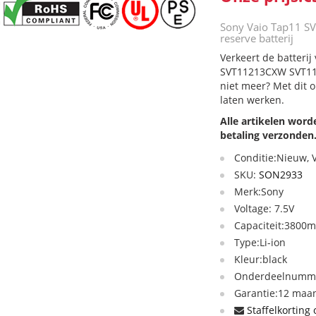
Sony Vaio Tap11 
reserve batterij
Verkeert de batteri
SVT11213CXW SVT112
niet meer? Met dit 
laten werken.
Alle artikelen wor
betaling verzonden
Conditie:Nieuw,
SKU:
SON2933
Merk:Sony
Voltage: 7.5V
Capaciteit:3800
Type:Li-ion
Kleur:black
Onderdeelnumme
Garantie:12 maan
Staffelkorting 