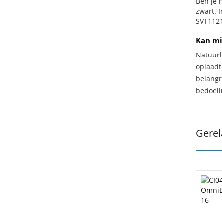
Ben je n
zwart. 
SVT1121
Kan mi
Natuurl
oplaadti
belangr
bedoeli
Gerel