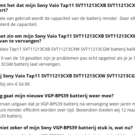
mt het dat mijn Sony Vaio Tap11 SVT11213CXB SVT11213C
ert?
te van gebruik wordt de capaciteit van de batterij minder. Door el
terd de capaciteit.
het zin om mijn Sony Vaio Tap11 SVT11213CXB SVT11213CXW
 van te vervangen?
 Vaio Tap11 SVT11213CXB SVT11213CXW SVT11213CGW batterij kalibre
 9 van de 10 gevallen zijn je problemen pas echt opgelost als je
3CGW batterij laat vervangen.
ij Sony Vaio Tap11 SVT11213CXB SVT11213CXW SVT11213CG
 bij ons € 54.99.
g gaat mijn nieuwe VGP-BPS39 batterij weer mee?
ervan uitgaan dat je VGP-BPS39 batterij na vervanging weer jaren m
ure minder efficiënt worden over tijd. Bovendien bieden wij 12 m
39 batterij.
niet zeker of mijn Sony VGP-BPS39 batterij stuk is, wat nu?