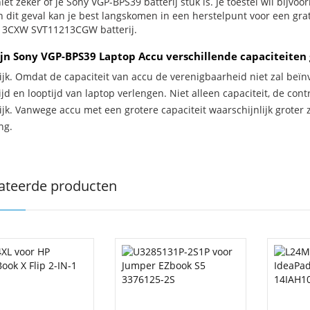
iet zeker of je Sony VGP-BPS39 batterij stuk is. Je toestel wil bijvo
In dit geval kan je best langskomen in een herstelpunt voor een gr
3CXW SVT11213CGW batterij.
jn Sony VGP-BPS39 Laptop Accu verschillende capaciteiten
ijk. Omdat de capaciteit van accu de verenigbaarheid niet zal beïn
jd en looptijd van laptop verlengen. Niet alleen capaciteit, de con
ijk. Vanwege accu met een grotere capaciteit waarschijnlijk groter 
ng.
ateerde producten