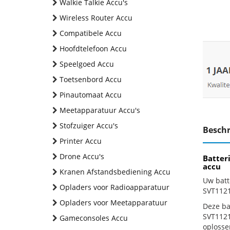
Walkie Talkie Accu's
Wireless Router Accu
Compatibele Accu
Hoofdtelefoon Accu
Speelgoed Accu
Toetsenbord Accu
Pinautomaat Accu
Meetapparatuur Accu's
Stofzuiger Accu's
Beschr
Printer Accu
Drone Accu's
Batter
accu
Kranen Afstandsbediening Accu
Uw batt
Opladers voor Radioapparatuur
SVT1121
Opladers voor Meetapparatuur
Deze bat
SVT1121
Gameconsoles Accu
oplosse