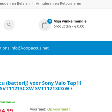
zenden en Betalen
Annuleren en Retourneren
Mijn winkelmandje
0
producten - € 0.00
r ons:info@koopaccus.net
u (batterij) voor Sony Vaio Tap11
 SVT11213CXW SVT11213CGW /
54.99
Voorraad:
Op voorraad !