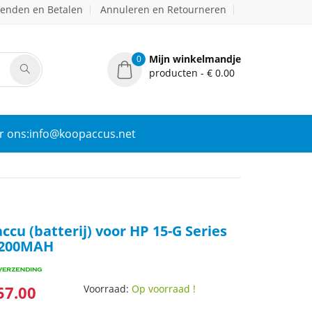
zenden en Betalen
Annuleren en Retourneren
Mijn winkelmandje
0
producten - € 0.00
r ons:info@koopaccus.net
cu (batterij) voor HP 15-G Series
2200MAH
57.00
Voorraad:
Op voorraad !