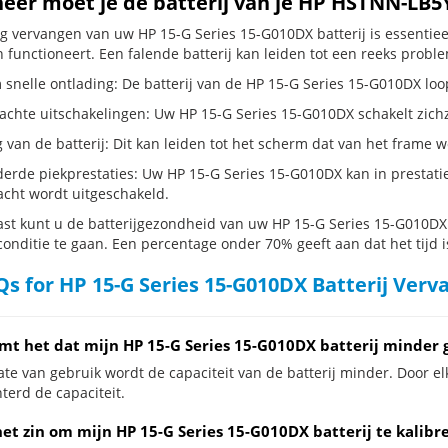
er moet je de batterij van je HP HSTNN-LB5
dig vervangen van uw HP 15-G Series 15-G010DX batterij is essentie
 functioneert. Een falende batterij kan leiden tot een reeks probl
snelle ontlading: De batterij van de HP 15-G Series 15-G010DX loopt
hte uitschakelingen: Uw HP 15-G Series 15-G010DX schakelt zichzelf u
g van de batterij: Dit kan leiden tot het scherm dat van het frame
erde piekprestaties: Uw HP 15-G Series 15-G010DX kan in prestat
cht wordt uitgeschakeld.
st kunt u de batterijgezondheid van uw HP 15-G Series 15-G010DX c
conditie te gaan. Een percentage onder 70% geeft aan dat het tijd i
s for HP 15-G Series 15-G010DX Batterij Verv
mt het dat mijn HP 15-G Series 15-G010DX batterij minder 
te van gebruik wordt de capaciteit van de batterij minder. Door el
terd de capaciteit.
het zin om mijn HP 15-G Series 15-G010DX batterij te kalibr