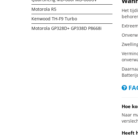
Wanne
Motorola R5
Het tij
behoren
Kenwood TH-F9 Turbo
Extreem 
Motorola GP328D+ GP338D P8668i
Onverwac
Zwellin
Vermind
onverwa
Daarnaa
Batterij
FAQ
Hoe ko
Naar ma
verslech
Heeft 