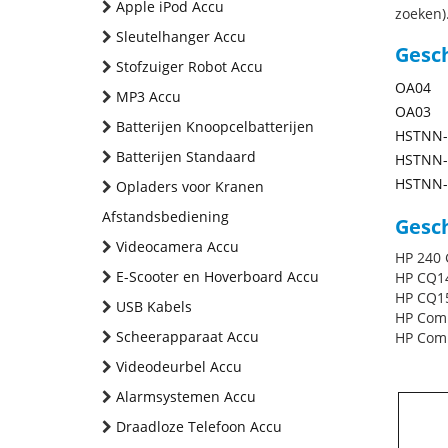
Apple iPod Accu
zoeken).
Sleutelhanger Accu
Gesc
Stofzuiger Robot Accu
OA04
MP3 Accu
OA03
Batterijen Knoopcelbatterijen
HSTNN-
Batterijen Standaard
HSTNN-
HSTNN-
Opladers voor Kranen
Afstandsbediening
Gesch
Videocamera Accu
HP 240 
E-Scooter en Hoverboard Accu
HP CQ1
HP CQ1
USB Kabels
HP Comp
Scheerapparaat Accu
HP Comp
Videodeurbel Accu
Alarmsystemen Accu
Draadloze Telefoon Accu