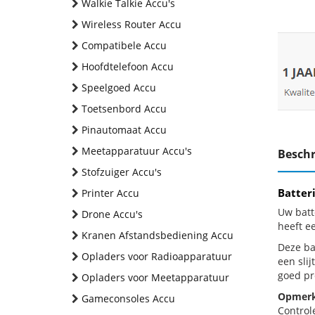
Walkie Talkie Accu's
Wireless Router Accu
Compatibele Accu
Hoofdtelefoon Accu
Speelgoed Accu
Toetsenbord Accu
Pinautomaat Accu
Meetapparatuur Accu's
Beschr
Stofzuiger Accu's
Batter
Printer Accu
Uw batt
Drone Accu's
heeft e
Kranen Afstandsbediening Accu
Deze bat
Opladers voor Radioapparatuur
een sli
goed pr
Opladers voor Meetapparatuur
Opmerk
Gameconsoles Accu
Control