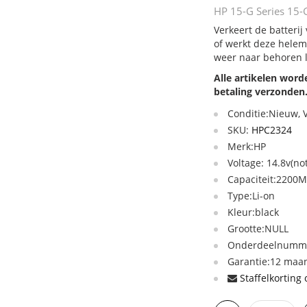
HP 15-G Series 15-
Verkeert de batterij
of werkt deze helem
weer naar behoren 
Alle artikelen wor
betaling verzonden
Conditie:Nieuw,
SKU:
HPC2324
Merk:HP
Voltage: 14.8v(no
Capaciteit:2200
Type:Li-on
Kleur:black
Grootte:NULL
Onderdeelnumme
Garantie:12 maan
Staffelkorting 