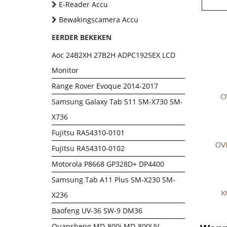
E-Reader Accu
Bewakingscamera Accu
EERDER BEKEKEN
Aoc 24B2XH 27B2H ADPC1925EX LCD
Monitor
Range Rover Evoque 2014-2017
Samsung Galaxy Tab S11 SM-X730 SM-
X736
Fujitsu RA54310-0101
Fujitsu RA54310-0102
Motorola P8668 GP328D+ DP4400
Samsung Tab A11 Plus SM-X230 SM-
X236
Baofeng UV-36 SW-9 DM36
Quansheng MD-800i MD-800UV