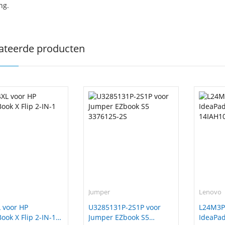
ng.
ateerde producten
Jumper
Lenovo
 voor HP
U3285131P-2S1P voor
L24M3P
ok X Flip 2-IN-1
Jumper EZbook S5
IdeaPad