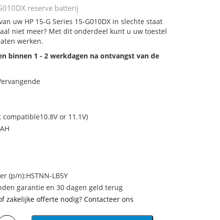
G010DX reserve batterij
 van uw HP 15-G Series 15-G010DX in slechte staat
aal niet meer? Met dit onderdeel kunt u uw toestel
laten werken.
den binnen 1 - 2 werkdagen na ontvangst van de
.
 Vervangende
t compatible10.8V or 11.1V)
MAH
r (p/n):HSTNN-LB5Y
den garantie en 30 dagen geld terug
of zakelijke offerte nodig? Contacteer ons