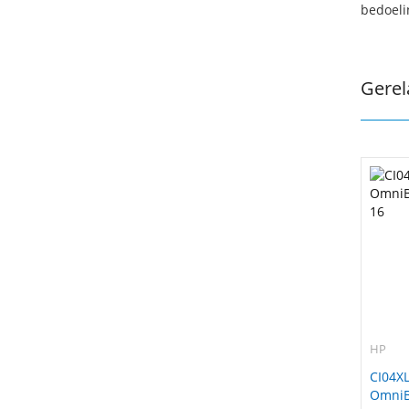
bedoeli
Gerel
HP
CI04XL
OmniBo