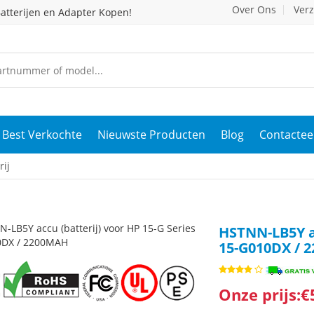
Over Ons
Ver
atterijen en Adapter Kopen!
Best Verkochte
Nieuwste Producten
Blog
Contactee
ij
HSTNN-LB5Y ac
15-G010DX / 
Onze prijs:€