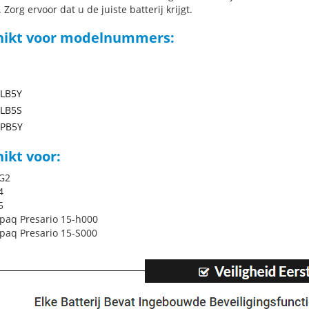
 Zorg ervoor dat u de juiste batterij krijgt.
hikt voor modelnummers:
LB5Y
LB5S
PB5Y
ikt voor:
G2
4
5
aq Presario 15-h000
aq Presario 15-S000