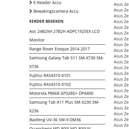
E-Reader Accu
Asus Z
Asus Z
Bewakingscamera Accu
Asus Z
EERDER BEKEKEN
Asus Z
Asus Z
Aoc 24B2XH 27B2H ADPC1925EX LCD
Asus Z
Asus Z
Monitor
Asus Z
Range Rover Evoque 2014-2017
Asus Z
Asus Z
Samsung Galaxy Tab S11 SM-X730 SM-
Asus Z
X736
Asus Z
Asus Z
Fujitsu RA54310-0101
Asus Z
Fujitsu RA54310-0102
Asus Z
Asus Z
Motorola P8668 GP328D+ DP4400
Asus Z
Samsung Tab A11 Plus SM-X230 SM-
Asus Z
Asus Z
X236
Asus Z
Asus Z
Baofeng UV-36 SW-9 DM36
Asus Z
Quansheng MD-800i MD-800UV