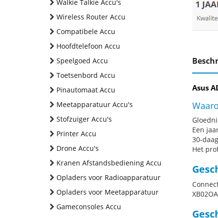
Walkie Talkie Accu's
Wireless Router Accu
Compatibele Accu
Hoofdtelefoon Accu
Beschr
Speelgoed Accu
Toetsenbord Accu
Asus A
Pinautomaat Accu
Meetapparatuur Accu's
Waaro
Stofzuiger Accu's
Gloednie
Een jaa
Printer Accu
30-daag
Drone Accu's
Het pro
Kranen Afstandsbediening Accu
Gesc
Opladers voor Radioapparatuur
Connect
Opladers voor Meetapparatuur
XB02OA
Gameconsoles Accu
Gesch