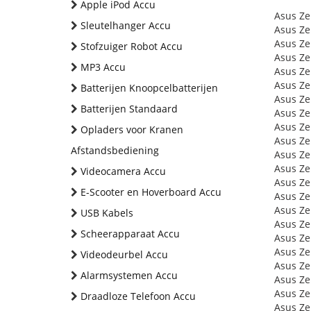
Apple iPod Accu
Asus Ze
Sleutelhanger Accu
Asus Ze
Asus Ze
Stofzuiger Robot Accu
Asus Ze
MP3 Accu
Asus Z
Asus Z
Batterijen Knoopcelbatterijen
Asus Z
Batterijen Standaard
Asus Ze
Asus Z
Opladers voor Kranen
Asus Z
Afstandsbediening
Asus Z
Asus Z
Videocamera Accu
Asus Z
E-Scooter en Hoverboard Accu
Asus Ze
Asus Ze
USB Kabels
Asus Ze
Scheerapparaat Accu
Asus Z
Asus Z
Videodeurbel Accu
Asus Ze
Alarmsystemen Accu
Asus Ze
Asus Z
Draadloze Telefoon Accu
Asus Z