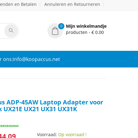
zenden en Betalen
Annuleren en Retourneren
Mijn winkelmandje
0
producten - € 0.00
r ons:info@koopaccus.net
s ADP-45AW Laptop Adapter voor
k UX21E UX21 UX31 UX31K
44.09
Voorraad:
Op voorraad !