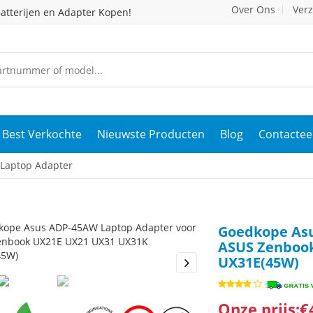
Over Ons
Ver
atterijen en Adapter Kopen!
Best Verkochte
Nieuwste Producten
Blog
Contactee
Laptop Adapter
Goedkope Asu
ASUS Zenboo
UX31E(45W)
s
Next
Onze prijs:€