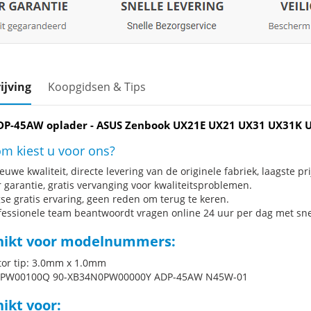
ijving
Koopgidsen & Tips
DP-45AW oplader - ASUS Zenbook UX21E UX21 UX31 UX31K 
m kiest u voor ons?
uwe kwaliteit, directe levering van de originele fabriek, laagste pri
r garantie, gratis vervanging voor kwaliteitsproblemen.
se gratis ervaring, geen reden om terug te keren.
fessionele team beantwoordt vragen online 24 uur per dag met snel
hikt voor modelnummers:
or tip: 3.0mm x 1.0mm
PW00100Q 90-XB34N0PW00000Y ADP-45AW N45W-01
ikt voor: