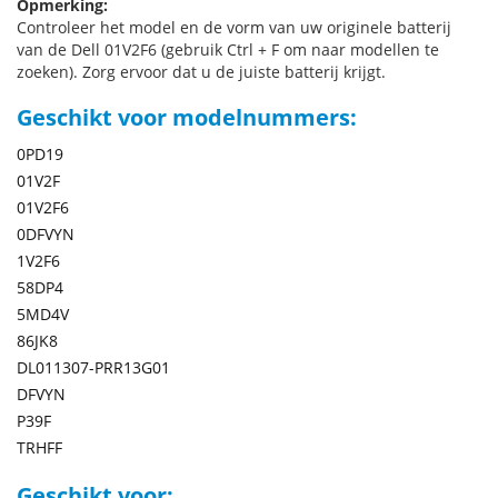
Opmerking:
Controleer het model en de vorm van uw originele batterij
van de Dell 01V2F6 (gebruik Ctrl + F om naar modellen te
zoeken). Zorg ervoor dat u de juiste batterij krijgt.
Geschikt voor modelnummers:
0PD19
01V2F
01V2F6
0DFVYN
1V2F6
58DP4
5MD4V
86JK8
DL011307-PRR13G01
DFVYN
P39F
TRHFF
Geschikt voor: