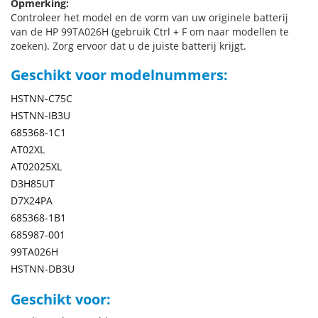
Opmerking:
Controleer het model en de vorm van uw originele batterij
van de HP 99TA026H (gebruik Ctrl + F om naar modellen te
zoeken). Zorg ervoor dat u de juiste batterij krijgt.
Geschikt voor modelnummers:
HSTNN-C75C
HSTNN-IB3U
685368-1C1
AT02XL
AT02025XL
D3H85UT
D7X24PA
685368-1B1
685987-001
99TA026H
HSTNN-DB3U
Geschikt voor: