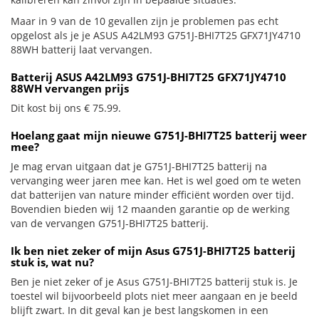
Maar in 9 van de 10 gevallen zijn je problemen pas echt
opgelost als je je ASUS A42LM93 G751J-BHI7T25 GFX71JY4710
88WH batterij laat vervangen.
Batterij ASUS A42LM93 G751J-BHI7T25 GFX71JY4710
88WH vervangen prijs
Dit kost bij ons € 75.99.
Hoelang gaat mijn nieuwe G751J-BHI7T25 batterij weer
mee?
Je mag ervan uitgaan dat je G751J-BHI7T25 batterij na
vervanging weer jaren mee kan. Het is wel goed om te weten
dat batterijen van nature minder efficiënt worden over tijd.
Bovendien bieden wij 12 maanden garantie op de werking
van de vervangen G751J-BHI7T25 batterij.
Ik ben niet zeker of mijn Asus G751J-BHI7T25 batterij
stuk is, wat nu?
Ben je niet zeker of je Asus G751J-BHI7T25 batterij stuk is. Je
toestel wil bijvoorbeeld plots niet meer aangaan en je beeld
blijft zwart. In dit geval kan je best langskomen in een