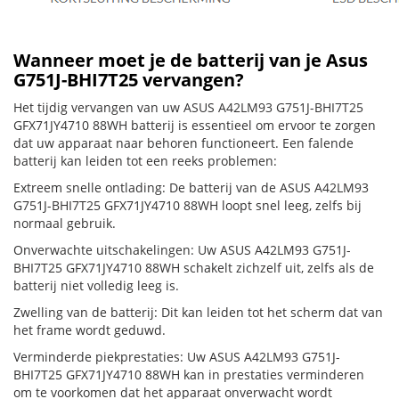
Wanneer moet je de batterij van je Asus
G751J-BHI7T25 vervangen?
Het tijdig vervangen van uw ASUS A42LM93 G751J-BHI7T25
GFX71JY4710 88WH batterij is essentieel om ervoor te zorgen
dat uw apparaat naar behoren functioneert. Een falende
batterij kan leiden tot een reeks problemen:
Extreem snelle ontlading: De batterij van de ASUS A42LM93
G751J-BHI7T25 GFX71JY4710 88WH loopt snel leeg, zelfs bij
normaal gebruik.
Onverwachte uitschakelingen: Uw ASUS A42LM93 G751J-
BHI7T25 GFX71JY4710 88WH schakelt zichzelf uit, zelfs als de
batterij niet volledig leeg is.
Zwelling van de batterij: Dit kan leiden tot het scherm dat van
het frame wordt geduwd.
Verminderde piekprestaties: Uw ASUS A42LM93 G751J-
BHI7T25 GFX71JY4710 88WH kan in prestaties verminderen
om te voorkomen dat het apparaat onverwacht wordt