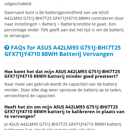
uitgeschakeld.
Daarnaast kunt u de batterijgezondheid van uw ASUS
A42LM93 G751J-BHI7T25 GFX71JY4710 88WH controleren door
naar Instellingen > Batterij > Batterijconditie te gaan. Een
percentage onder 70% geeft aan dat het tijd is om de batterij
te vervangen.
FAQs for ASUS A42LM93 G751J-BHI7T25
GFX71JY4710 88WH Batterij Vervangen
Hoe komt het dat mijn ASUS A42LM93 G751J-BHI7T25
GFX71JY4710 88WH batterij minder goed presteert?
Naar mate van gebruik wordt de capaciteit van de batterij
minder. Door elke dag weer opnieuw de batterij op te laden,
verslechterd de capaciteit.
Heeft het zin om mijn ASUS A42LM93 G751J-BHI7T25
GFX71JY4710 88WH batterij te kalibreren in plaats van
te vervangen?
Je ASUS A42LM93 G751J-BHI7T25 GFX71JY4710 88WH batterij
kalibreren kan zinvol zijn in bepaalde situaties.