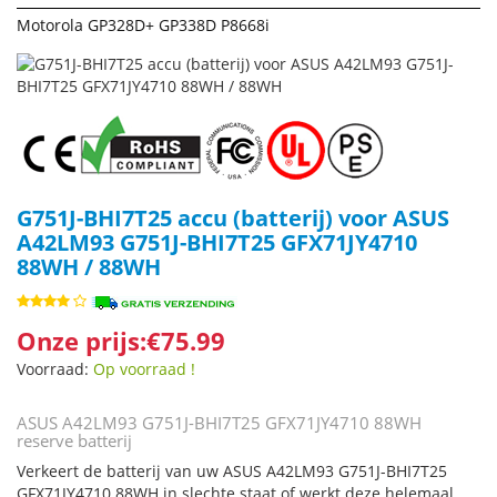
Motorola GP328D+ GP338D P8668i
G751J-BHI7T25 accu (batterij) voor ASUS
A42LM93 G751J-BHI7T25 GFX71JY4710
88WH / 88WH
Onze prijs:€75.99
Voorraad:
Op voorraad !
ASUS A42LM93 G751J-BHI7T25 GFX71JY4710 88WH
reserve batterij
Verkeert de batterij van uw ASUS A42LM93 G751J-BHI7T25
GFX71JY4710 88WH in slechte staat of werkt deze helemaal