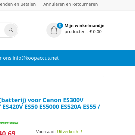
zenden en Betalen
Annuleren en Retourneren
Mijn winkelmandje
0
producten - € 0.00
r ons:info@koopaccus.net
(batterij) voor Canon ES300V
 ES420V ES50 ES5000 ES520A ES55 /
40.69
Voorraad:
Uitverkocht !