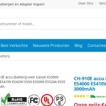
Over Ons
Ver
atterijen en Adapter Kopen!
Best Verkochte
Nieuwste Producten
Blog
Contactee
tterij
CH-910E accu 
ES4000 ES410V
3000mAh
Onze prijs:€