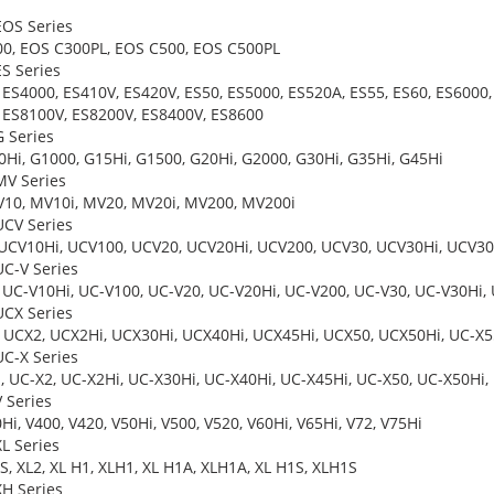
OS Series
0, EOS C300PL, EOS C500, EOS C500PL
S Series
 ES4000, ES410V, ES420V, ES50, ES5000, ES520A, ES55, ES60, ES6000,
 ES8100V, ES8200V, ES8400V, ES8600
 Series
0Hi, G1000, G15Hi, G1500, G20Hi, G2000, G30Hi, G35Hi, G45Hi
V Series
10, MV10i, MV20, MV20i, MV200, MV200i
CV Series
UCV10Hi, UCV100, UCV20, UCV20Hi, UCV200, UCV30, UCV30Hi, UCV3
C-V Series
 UC-V10Hi, UC-V100, UC-V20, UC-V20Hi, UC-V200, UC-V30, UC-V30Hi,
CX Series
 UCX2, UCX2Hi, UCX30Hi, UCX40Hi, UCX45Hi, UCX50, UCX50Hi, UC-X5
C-X Series
, UC-X2, UC-X2Hi, UC-X30Hi, UC-X40Hi, UC-X45Hi, UC-X50, UC-X50Hi,
 Series
Hi, V400, V420, V50Hi, V500, V520, V60Hi, V65Hi, V72, V75Hi
L Series
S, XL2, XL H1, XLH1, XL H1A, XLH1A, XL H1S, XLH1S
H Series