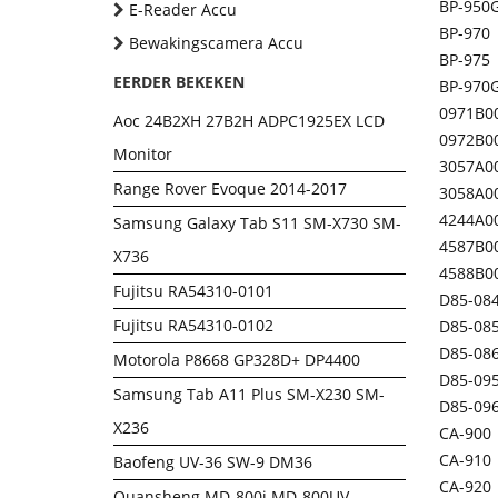
BP-950
E-Reader Accu
BP-970
Bewakingscamera Accu
BP-975
EERDER BEKEKEN
BP-970
0971B0
Aoc 24B2XH 27B2H ADPC1925EX LCD
0972B0
Monitor
3057A0
Range Rover Evoque 2014-2017
3058A0
4244A0
Samsung Galaxy Tab S11 SM-X730 SM-
4587B0
X736
4588B0
Fujitsu RA54310-0101
D85-08
Fujitsu RA54310-0102
D85-08
D85-08
Motorola P8668 GP328D+ DP4400
D85-09
Samsung Tab A11 Plus SM-X230 SM-
D85-09
X236
CA-900
CA-910
Baofeng UV-36 SW-9 DM36
CA-920
Quansheng MD-800i MD-800UV