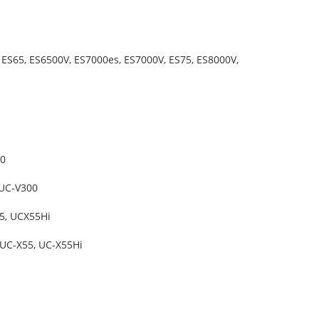
 ES65, ES6500V, ES7000es, ES7000V, ES75, ES8000V,
00
 UC-V300
5, UCX55Hi
 UC-X55, UC-X55Hi