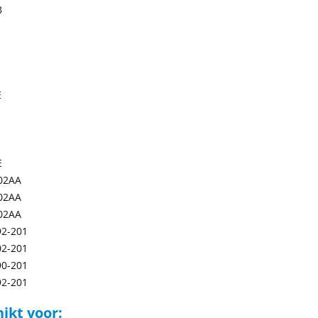
B
E
E
02AA
02AA
02AA
92-201
02-201
90-201
92-201
ikt voor: