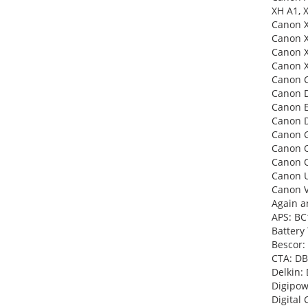
XH A1, 
Canon 
Canon X
Canon X
Canon X
Canon 
Canon 
Canon E
Canon D
Canon G
Canon O
Canon 
Canon U
Canon V
Again a
APS: BC
Battery
Bescor:
CTA: DB
Delkin:
Digipow
Digital