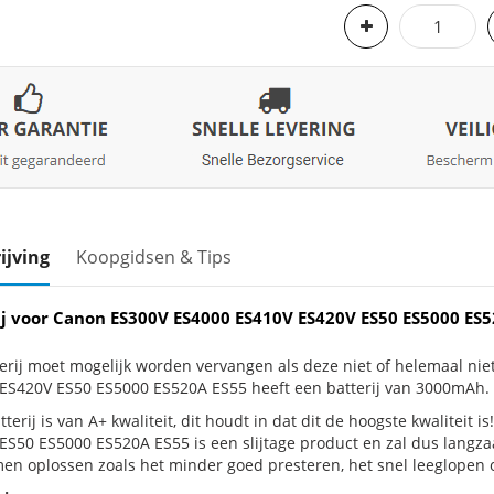
ijving
Koopgidsen & Tips
ij voor Canon ES300V ES4000 ES410V ES420V ES50 ES5000 E
erij moet mogelijk worden vervangen als deze niet of helemaal ni
ES420V ES50 ES5000 ES520A ES55 heeft een batterij van 3000mAh.
terij is van A+ kwaliteit, dit houdt in dat dit de hoogste kwaliteit
ES50 ES5000 ES520A ES55 is een slijtage product en zal dus langzaa
en oplossen zoals het minder goed presteren, het snel leeglopen of