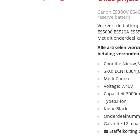
Canon ES300V ES4
reserve batterij
Verkeert de batter
ES5000 ES520A ES55 
Met dit onderdeel k
Alle artikelen wor
betaling verzonden
Conditie:Nieuw,
SKU:
ECN10304_C
Merk:Canon
Voltage: 7.40V
Capaciteit:3000
Type:Li-ion
Kleur:Black
Onderdeelnumme
Garantie:12 maan
Staffelkorting 