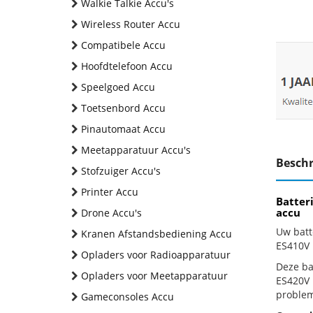
Walkie Talkie Accu's
Wireless Router Accu
Compatibele Accu
Hoofdtelefoon Accu
Speelgoed Accu
Toetsenbord Accu
Pinautomaat Accu
Meetapparatuur Accu's
Beschr
Stofzuiger Accu's
Printer Accu
Batter
accu
Drone Accu's
Uw batt
Kranen Afstandsbediening Accu
ES410V 
Opladers voor Radioapparatuur
Deze bat
Opladers voor Meetapparatuur
ES420V 
problem
Gameconsoles Accu