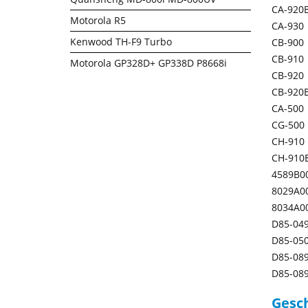
CA-920
Motorola R5
CA-930
Kenwood TH-F9 Turbo
CB-900
CB-910
Motorola GP328D+ GP338D P8668i
CB-920
CB-920
CA-500
CG-500
CH-910
CH-910
4589B0
8029A0
8034A0
D85-04
D85-05
D85-08
D85-08
Gesch