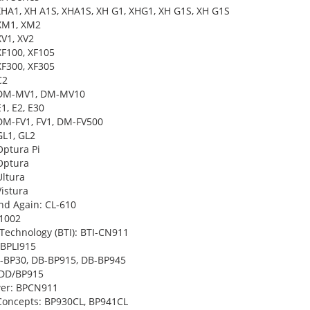
XHA1, XH A1S, XHA1S, XH G1, XHG1, XH G1S, XH G1S
XM1, XM2
V1, XV2
F100, XF105
F300, XF305
C2
DM-MV1, DM-MV10
1, E2, E30
M-FV1, FV1, DM-FV500
L1, GL2
ptura Pi
Optura
ltura
istura
nd Again: CL-610
1002
 Technology (BTI): BTI-CN911
 BPLI915
-BP30, DB-BP915, DB-BP945
 DD/BP915
er: BPCN911
 Concepts: BP930CL, BP941CL