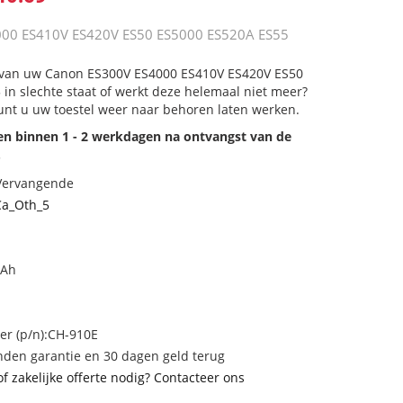
000 ES410V ES420V ES50 ES5000 ES520A ES55
ij van uw Canon ES300V ES4000 ES410V ES420V ES50
in slechte staat of werkt deze helemaal niet meer?
unt u uw toestel weer naar behoren laten werken.
den binnen 1 - 2 werkdagen na ontvangst van de
.
 Vervangende
a_Oth_5
mAh
r (p/n):CH-910E
den garantie en 30 dagen geld terug
of zakelijke offerte nodig? Contacteer ons