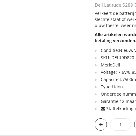
Dell Latitude 5289 
Verkeert de batterij
slechte staat of we
u uw toestel weer n
Alle artikelen wor
betaling verzonden
Conditie:Nieuw,
SKU:
DEL19D820
Merk:Dell
Voltage: 7.6V/8.8
Capaciteit:750
Type:Li-ion
Onderdeelnumme
Garantie:12 maan
Staffelkorting 