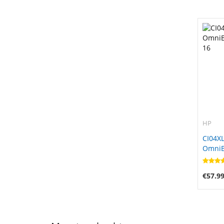
HP
CI04XL
OmniBo
16
€57.9