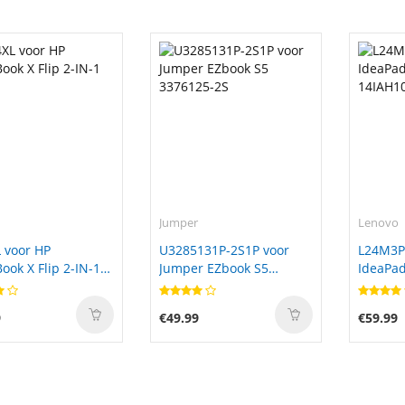
Jumper
Lenovo
 voor HP
U3285131P-2S1P voor
L24M3P
ok X Flip 2-IN-1
Jumper EZbook S5
IdeaPad
3376125-2S
14IAH1
9
€49.99
€59.99