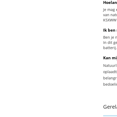
Hoelan
Je mag 
van nat
K5XWW b
Ik ben 
Ben je n
In dit 
batterij.
Kan mi
Natuurl
oplaadti
belangr
bedoeli
Gerel