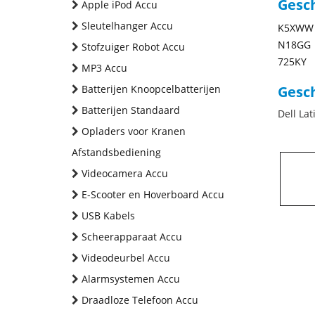
Gesc
Apple iPod Accu
Sleutelhanger Accu
K5XWW
N18GG
Stofzuiger Robot Accu
725KY
MP3 Accu
Batterijen Knoopcelbatterijen
Gesch
Batterijen Standaard
Dell La
Opladers voor Kranen
Afstandsbediening
Videocamera Accu
E-Scooter en Hoverboard Accu
USB Kabels
Scheerapparaat Accu
Videodeurbel Accu
Alarmsystemen Accu
Draadloze Telefoon Accu