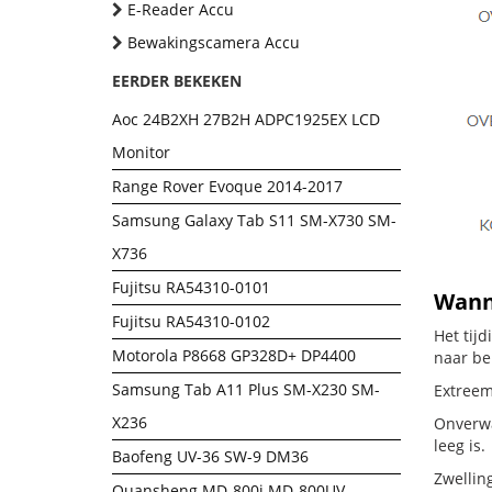
E-Reader Accu
Bewakingscamera Accu
EERDER BEKEKEN
Aoc 24B2XH 27B2H ADPC1925EX LCD
Monitor
Range Rover Evoque 2014-2017
Samsung Galaxy Tab S11 SM-X730 SM-
X736
Fujitsu RA54310-0101
Wanne
Fujitsu RA54310-0102
Het tij
Motorola P8668 GP328D+ DP4400
naar be
Samsung Tab A11 Plus SM-X230 SM-
Extreem 
X236
Onverwac
leeg is.
Baofeng UV-36 SW-9 DM36
Zwellin
Quansheng MD-800i MD-800UV