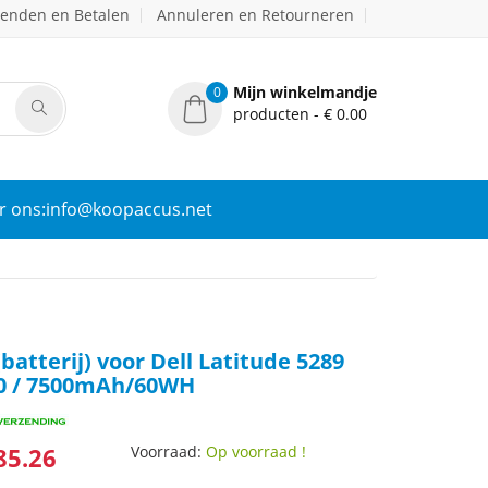
zenden en Betalen
Annuleren en Retourneren
Mijn winkelmandje
0
producten - € 0.00
r ons:info@koopaccus.net
atterij) voor Dell Latitude 5289
90 / 7500mAh/60WH
85.26
Voorraad:
Op voorraad !