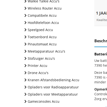
Walkie Talkie Accu's
Wireless Router Accu
Compatibele Accu
Hoofdtelefoon Accu
Speelgoed Accu
Toetsenbord Accu
Beschr
Pinautomaat Accu
Meetapparatuur Accu's
Batter
Stofzuiger Accu's
Uw batt
7390 he
Printer Accu
Deze bat
Drone Accu's
7390 is
Kranen Afstandsbediening Accu
minder 
Opladers voor Radioapparatuur
Opmerk
Control
Opladers voor Meetapparatuur
Zorg erv
Gameconsoles Accu