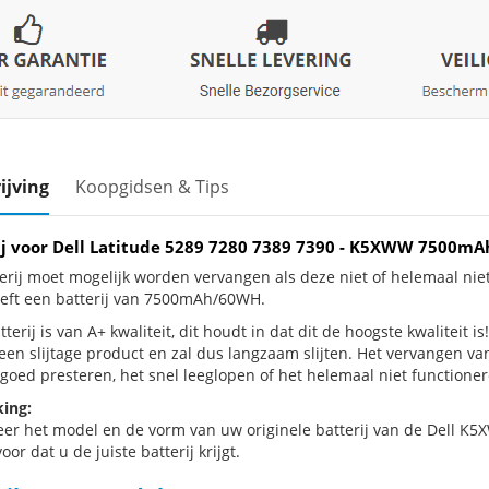
ijving
Koopgidsen & Tips
ij voor Dell Latitude 5289 7280 7389 7390 - K5XWW 7500
erij moet mogelijk worden vervangen als deze niet of helemaal nie
eft een batterij van 7500mAh/60WH.
terij is van A+ kwaliteit, dit houdt in dat dit de hoogste kwaliteit i
 een slijtage product en zal dus langzaam slijten. Het vervangen va
goed presteren, het snel leeglopen of het helemaal niet functionere
ing:
eer het model en de vorm van uw originele batterij van de Dell K5X
oor dat u de juiste batterij krijgt.