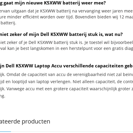
g gaat mijn nieuwe K5XWW batterij weer mee?
ervan uitgaan dat je K5XWW batterij na vervanging weer jaren mee 
ure minder efficiënt worden over tijd. Bovendien bieden wij 12 m
atterij.
niet zeker of mijn Dell K5XWW batterij stuk is, wat nu?
iet zeker of je Dell K5XWW batterij stuk is. Je toestel wil bijvoorbe
geval kan je best langskomen in een herstelpunt voor een gratis dia
jn Dell K5XWW Laptop Accu verschillende capaciteiten geb
ijk. Omdat de capaciteit van accu de verenigbaarheid niet zal beïn
jd en looptijd van laptop verlengen. Niet alleen capaciteit, de con
ijk. Vanwege accu met een grotere capaciteit waarschijnlijk groter 
ng.
ateerde producten