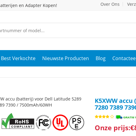
Over Ons
Ver
atterijen en Adapter Kopen!
Best Verkochte
Nieuwste Producten
Blog
Contactee
K5XWW accu (b
7280 7389 73
Onze prijs:€