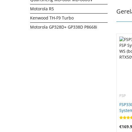
Motorola R5
Gerel
Kenwood TH-F9 Turbo
Motorola GP328D+ GP338D P8668i
FSP
FSP33
Syste
(bonw1
RTX50
€169.