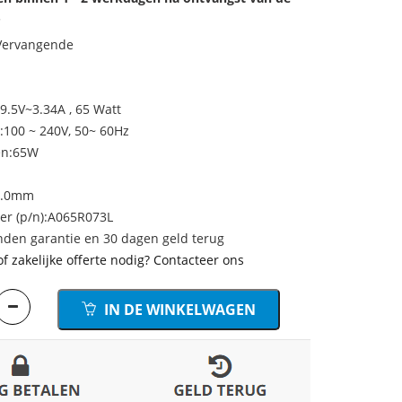
.
 Vervangende
9.5V~3.34A , 65 Watt
100 ~ 240V, 50~ 60Hz
en:65W
5.0mm
r (p/n):A065R073L
den garantie en 30 dagen geld terug
of zakelijke offerte nodig? Contacteer ons
IN DE WINKELWAGEN