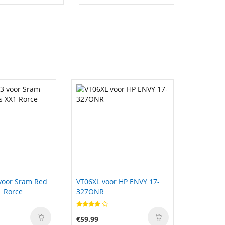
 HP ENVY 17-
CLP745368 voor eDubDub
XSBT330A
X2 PDA
Vacuum 
WS630 W
€23.99
€45.99