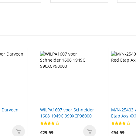
r Schneider
M/N-25403 voor Sram Red
VT06XL voor
0XCP98000
Etap Axs XX1 Rorce
327ONR
€94.99
€59.99