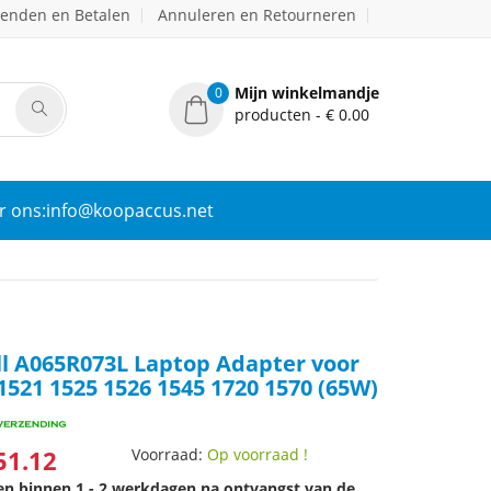
zenden en Betalen
Annuleren en Retourneren
Mijn winkelmandje
0
producten - € 0.00
r ons:info@koopaccus.net
l A065R073L Laptop Adapter voor
 1521 1525 1526 1545 1720 1570 (65W)
51.12
Voorraad:
Op voorraad !
den binnen 1 - 2 werkdagen na ontvangst van de