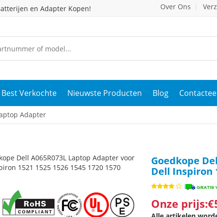
Over Ons
Ver
atterijen en Adapter Kopen!
Best Verkochte
Nieuwste Producten
Blog
Contactee
aptop Adapter
Goedkope Del
Dell Inspiron
Onze prijs:€
Alle artikelen wor