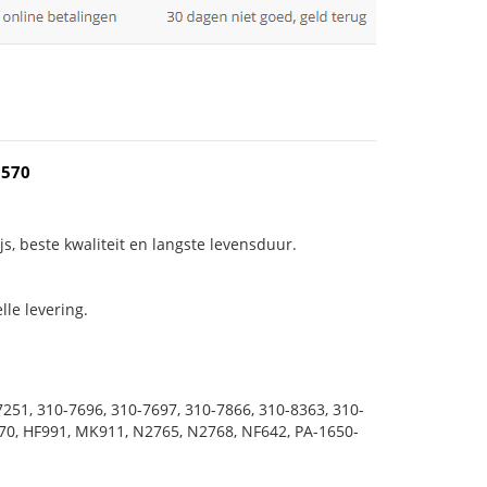
1570
js, beste kwaliteit en langste levensduur.
le levering.
251, 310-7696, 310-7697, 310-7866, 310-8363, 310-
970, HF991, MK911, N2765, N2768, NF642, PA-1650-