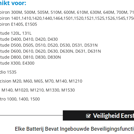
ikt voor:
spiron 300M, 500M, 505M, 510M, 600M, 610M, 630M, 640M, 700M, 7
spiron 1401,1410,1420,1440,1464,1501,1520,1521,1525,1526,1545,175
spiron E1405, E1505
itude 120L, 131L
titude D400, D410, D420, D430
titude D500, D505, D510, D520, D530, D531, D531N
titude D600, D610, D620, D630, D630N, D631, D631N
titude D800, D810, D830, D830N
titude X300, E4300
udio 1535
ecision M20, M60, M65, M70, M140, M1210
S M140, M1020, M1210, M1330, M1530
tro 1000, 1400, 1500