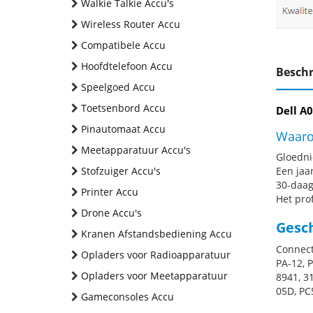
Walkie Talkie Accu's
Wireless Router Accu
Compatibele Accu
Hoofdtelefoon Accu
Beschr
Speelgoed Accu
Toetsenbord Accu
Dell A
Pinautomaat Accu
Waaro
Meetapparatuur Accu's
Gloednie
Stofzuiger Accu's
Een jaa
30-daag
Printer Accu
Het pro
Drone Accu's
Gesc
Kranen Afstandsbediening Accu
Connec
Opladers voor Radioapparatuur
PA-12, 
Opladers voor Meetapparatuur
8941, 3
05D, PC
Gameconsoles Accu