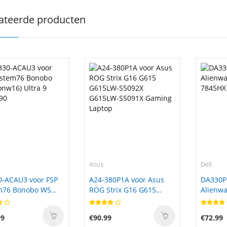
ateerde producten
Asus
Dell
0-ACAU3 voor FSP
A24-380P1A voor Asus
DA330P
m76 Bonobo WS
ROG Strix G16 G615
Alienwa
6) Ultra 9
G615LW-S5092X
7845HX
90
G615LW-S5091X Gaming
99
€90.99
€72.99
Laptop