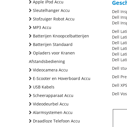
Gesch
Apple iPod Accu
Sleutelhanger Accu
Dell In
Dell In
Stofzuiger Robot Accu
Dell In
MP3 Accu
Dell Lat
Batterijen Knoopcelbatterijen
Dell La
Dell La
Batterijen Standaard
Dell La
Opladers voor Kranen
Dell La
Dell La
Afstandsbediening
Dell st
Videocamera Accu
Dell Pr
E-Scooter en Hoverboard Accu
Dell XP
USB Kabels
Dell Vos
Scheerapparaat Accu
Videodeurbel Accu
Alarmsystemen Accu
Draadloze Telefoon Accu