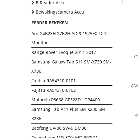
E-Reader Accu
Bewakingscamera Accu
EERDER BEKEKEN
Aoc 24B2XH 27B2H ADPC1925EX LCD
Monitor
Range Rover Evoque 2014-2017
Samsung Galaxy Tab S11 SM-X730 SM-
X736
Fujitsu RA54310-0101
Fujitsu RA54310-0102
Motorola P8668 GP328D+ DP4400
Samsung Tab A11 Plus SM-X230 SM-
X236
Baofeng UV-36 SW-9 DM36
Quansheng MD-800i MD-800UV