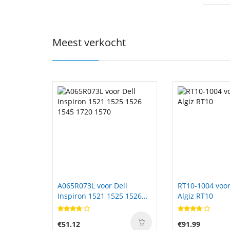
Meest verkocht
ll
RT10-1004 voor Darveen
WILPA1607 voo
5 1526
Algiz RT10
1608 1949C 99
€91.99
€29.99