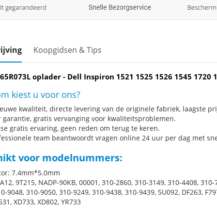
ijving
Koopgidsen & Tips
065R073L oplader - Dell Inspiron 1521 1525 1526 1545 1720 
m kiest u voor ons?
uwe kwaliteit, directe levering van de originele fabriek, laagste pri
r garantie, gratis vervanging voor kwaliteitsproblemen.
se gratis ervaring, geen reden om terug te keren.
fessionele team beantwoordt vragen online 24 uur per dag met snel
hikt voor modelnummers:
tor: 7.4mm*5.0mm
PA12, 9T215, NADP-90KB, 00001, 310-2860, 310-3149, 310-4408, 310-7
10-9048, 310-9050, 310-9249, 310-9438, 310-9439, 5U092, DF263, F7
531, XD733, XD802, YR733