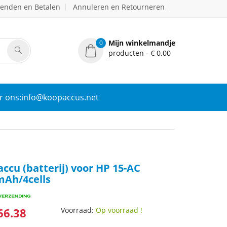
zenden en Betalen
Annuleren en Retourneren
Mijn winkelmandje
0
producten - € 0.00
r ons:info@koopaccus.net
cu (batterij) voor HP 15-AC
mAh/4cells
66.38
Voorraad:
Op voorraad !