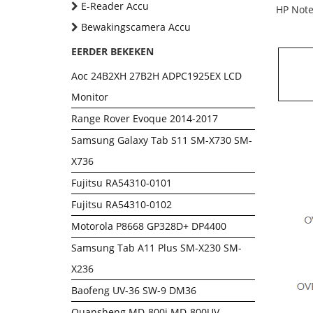
E-Reader Accu
HP Note
Bewakingscamera Accu
EERDER BEKEKEN
Aoc 24B2XH 27B2H ADPC1925EX LCD
Monitor
Range Rover Evoque 2014-2017
Samsung Galaxy Tab S11 SM-X730 SM-
X736
Fujitsu RA54310-0101
Fujitsu RA54310-0102
Motorola P8668 GP328D+ DP4400
Samsung Tab A11 Plus SM-X230 SM-
X236
Baofeng UV-36 SW-9 DM36
Quansheng MD-800i MD-800UV