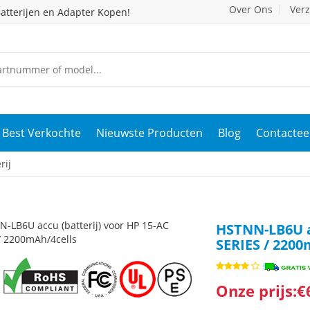
Over Ons
Ver
atterijen en Adapter Kopen!
Best Verkochte
Nieuwste Producten
Blog
Contactee
rij
HSTNN-LB6U ac
SERIES / 2200
Onze prijs:€