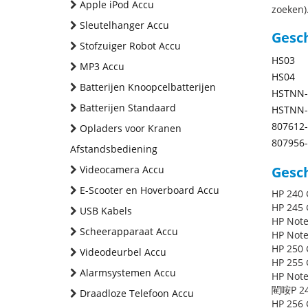
Apple iPod Accu
zoeken).
Sleutelhanger Accu
Gesc
Stofzuiger Robot Accu
HS03
MP3 Accu
HS04
Batterijen Knoopcelbatterijen
HSTNN-
Batterijen Standaard
HSTNN-
807612
Opladers voor Kranen
807956
Afstandsbediening
Videocamera Accu
Gesch
E-Scooter en Hoverboard Accu
HP 240 
HP 245 
USB Kabels
HP Note
Scheerapparaat Accu
HP Note
HP 250 
Videodeurbel Accu
HP 255 
Alarmsystemen Accu
HP Note
閵咹P 24
Draadloze Telefoon Accu
HP 256 