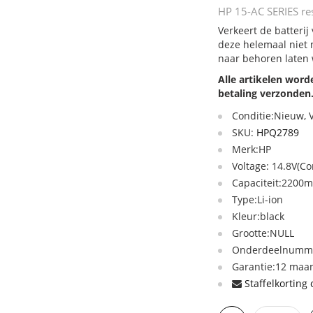
HP 15-AC SERIES res
Verkeert de batterij
deze helemaal niet 
naar behoren laten
Alle artikelen wor
betaling verzonden
Conditie:Nieuw,
SKU:
HPQ2789
Merk:HP
Voltage: 14.8V(Co
Capaciteit:2200m
Type:Li-ion
Kleur:black
Grootte:NULL
Onderdeelnumme
Garantie:12 maan
Staffelkorting 