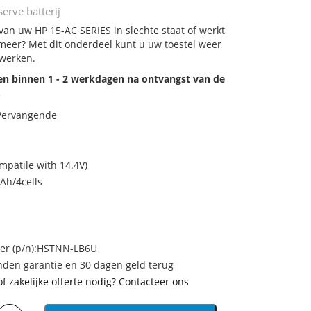
erve batterij
 van uw HP 15-AC SERIES in slechte staat of werkt
meer? Met dit onderdeel kunt u uw toestel weer
 werken.
den binnen 1 - 2 werkdagen na ontvangst van de
.
 Vervangende
mpatile with 14.4V)
Ah/4cells
r (p/n):HSTNN-LB6U
den garantie en 30 dagen geld terug
of zakelijke offerte nodig? Contacteer ons