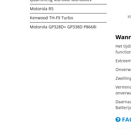
Motorola R5
Kenwood TH-F9 Turbo
Motorola GP328D+ GP338D P8668i
Wanne
Het tij
functio
Extreem 
Onverwac
Zwellin
Vermind
onverwa
Daarnaa
Batterij
FAQ