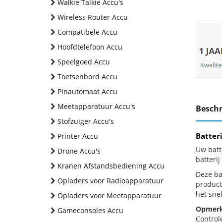
Walkie Talkie Accu's
Wireless Router Accu
Compatibele Accu
Hoofdtelefoon Accu
Speelgoed Accu
Toetsenbord Accu
Pinautomaat Accu
Meetapparatuur Accu's
Beschr
Stofzuiger Accu's
Batter
Printer Accu
Uw batt
Drone Accu's
batteri
Kranen Afstandsbediening Accu
Deze bat
Opladers voor Radioapparatuur
product
het snel
Opladers voor Meetapparatuur
Opmerk
Gameconsoles Accu
Control