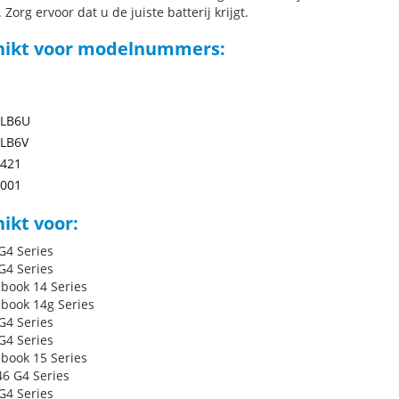
 Zorg ervoor dat u de juiste batterij krijgt.
hikt voor modelnummers:
LB6U
LB6V
-421
-001
ikt voor:
G4 Series
G4 Series
book 14 Series
book 14g Series
G4 Series
G4 Series
book 15 Series
6 G4 Series
G4 Series