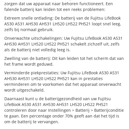
zorgen dat uw apparaat naar behoren functioneert. Een
falende batterij kan leiden tot een reeks problemen:
Extreem snelle ontlading: De batterij van de Fujitsu LifeBook
A530 A531 AH530 AH531 LH520 LH522 PH521 loopt snel leeg,
zelfs bij normaal gebruik.
Onverwachte uitschakelingen: Uw Fujitsu LifeBook A530 A531
AH530 AH531 LH520 LH522 PH521 schakelt zichzelf uit, zelfs
als de batterij niet volledig leeg is.
Zwelling van de batterij: Dit kan leiden tot het scherm dat van
het frame wordt geduwd.
Verminderde piekprestaties: Uw Fujitsu LifeBook A530 A531
AH530 AH531 LH520 LH522 PH521 kan in prestaties
verminderen om te voorkomen dat het apparaat onverwacht
wordt uitgeschakeld.
Daarnaast kunt u de batterijgezondheid van uw Fujitsu
LifeBook A530 A531 AH530 AH531 LH520 LH522 PH521
controleren door naar Instellingen > Batterij > Batterijconditie
te gaan. Een percentage onder 70% geeft aan dat het tijd is
om de batterij te vervangen.