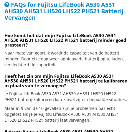
FAQs for Fujitsu LifeBook A530 A531
AH530 AH531 LH520 LH522 PH521 Batterij
Vervangen
Hoe komt het dat mijn Fujitsu LifeBook A530 A531
AH530 AH531 LH520 LH522 PH521 batterij minder goed
presteert?
Naar mate van gebruik wordt de capaciteit van de batterij
minder. Door elke dag weer opnieuw de batterij op te laden,
verslechterd de capaciteit.
Heeft het zin om mijn Fujitsu LifeBook A530 A531
AH530 AH531 LH520 LH522 PH521 batterij te kalibreren
in plaats van te vervangen?
Je Fujitsu LifeBook A530 A531 AH530 AH531 LH520 LH522
PH521 batterij kalibreren kan zinvol zijn in bepaalde situaties.
Maar in 9 van de 10 gevallen zijn je problemen pas echt
opgelost als je je Fujitsu LifeBook A530 A531 AH530 AH531
LH520 LH522 PH521 batterij laat vervangen.
Batterij Fujitsu LifeBook A530 A531 AH530 AH531