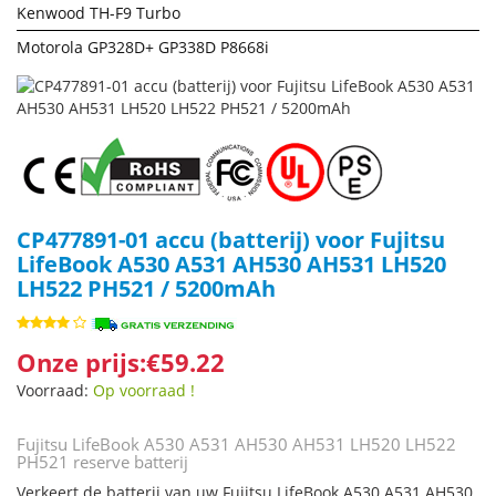
Kenwood TH-F9 Turbo
Motorola GP328D+ GP338D P8668i
CP477891-01 accu (batterij) voor Fujitsu
LifeBook A530 A531 AH530 AH531 LH520
LH522 PH521 / 5200mAh
Onze prijs:€59.22
Voorraad:
Op voorraad !
Fujitsu LifeBook A530 A531 AH530 AH531 LH520 LH522
PH521 reserve batterij
Verkeert de batterij van uw Fujitsu LifeBook A530 A531 AH530