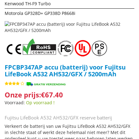
Kenwood TH-F9 Turbo
Motorola GP328D+ GP338D P8668i
FPCBP347AP accu (batterij) voor Fujitsu
LifeBook A532 AH532/GFX / 5200mAh
Onze prijs:€67.40
Voorraad:
Op voorraad !
Fujitsu LifeBook A532 AH532/GFX reserve batterij
Verkeert de batterij van uw Fujitsu LifeBook A532 AH532/GFX
in slechte staat of werkt deze helemaal niet meer? Met dit
onderdeel kunt u uw toestel weer naar behoren laten werken.