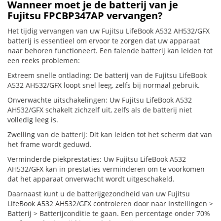
Wanneer moet je de batterij van je
Fujitsu FPCBP347AP vervangen?
Het tijdig vervangen van uw Fujitsu LifeBook A532 AH532/GFX
batterij is essentieel om ervoor te zorgen dat uw apparaat
naar behoren functioneert. Een falende batterij kan leiden tot
een reeks problemen:
Extreem snelle ontlading: De batterij van de Fujitsu LifeBook
A532 AH532/GFX loopt snel leeg, zelfs bij normaal gebruik.
Onverwachte uitschakelingen: Uw Fujitsu LifeBook A532
AH532/GFX schakelt zichzelf uit, zelfs als de batterij niet
volledig leeg is.
Zwelling van de batterij: Dit kan leiden tot het scherm dat van
het frame wordt geduwd.
Verminderde piekprestaties: Uw Fujitsu LifeBook A532
AH532/GFX kan in prestaties verminderen om te voorkomen
dat het apparaat onverwacht wordt uitgeschakeld.
Daarnaast kunt u de batterijgezondheid van uw Fujitsu
LifeBook A532 AH532/GFX controleren door naar Instellingen >
Batterij > Batterijconditie te gaan. Een percentage onder 70%