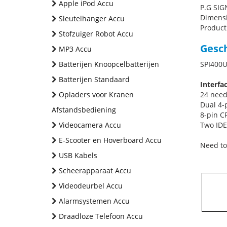
Apple iPod Accu
P.G SI
Dimensi
Sleutelhanger Accu
Product 
Stofzuiger Robot Accu
Gesch
MP3 Accu
Batterijen Knoopcelbatterijen
SPI400
Batterijen Standaard
Interfac
Opladers voor Kranen
24 need
Dual 4-
Afstandsbediening
8-pin C
Videocamera Accu
Two IDE
E-Scooter en Hoverboard Accu
Need to
USB Kabels
Scheerapparaat Accu
Videodeurbel Accu
Alarmsystemen Accu
Draadloze Telefoon Accu