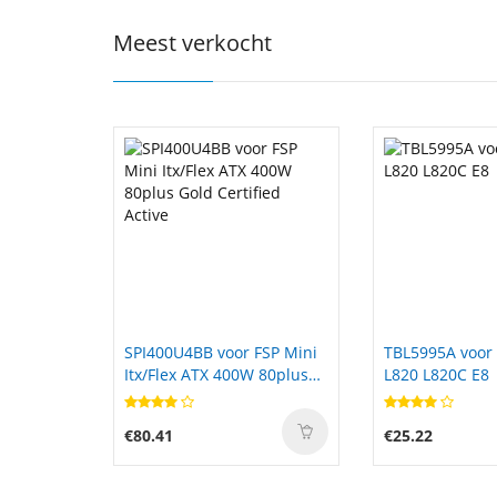
Meest verkocht
FSP Mini
TBL5995A voor K-Touch
BLP697 voor O
L820 L820C E8
ive
€25.22
€25.38