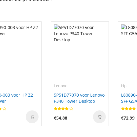
Lenovo
Hp
-003 voor HP Z2
5P51D77070 voor Lenovo
L80890-
wer
P340 Tower Desktop
SFF G5/
9
€54.88
€72.99