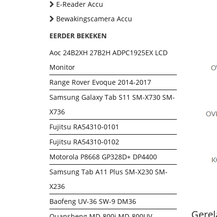
E-Reader Accu
Bewakingscamera Accu
EERDER BEKEKEN
Aoc 24B2XH 27B2H ADPC1925EX LCD
Monitor
Range Rover Evoque 2014-2017
Samsung Galaxy Tab S11 SM-X730 SM-
X736
Fujitsu RA54310-0101
Fujitsu RA54310-0102
Motorola P8668 GP328D+ DP4400
Samsung Tab A11 Plus SM-X230 SM-
X236
Baofeng UV-36 SW-9 DM36
Gerel
Quansheng MD-800i MD-800UV