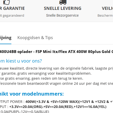
ijving
Koopgidsen & Tips
I400U4BB oplader - FSP Mini Itx/Flex ATX 400W 80plus Gold C
m kiest u voor ons?
uwe kwaliteit, directe levering van de originele fabriek, laagste pri
r garantie, gratis vervanging voor kwaliteitsproblemen.
se gratis ervaring, geen reden om terug te keren.
fessionele team beantwoordt vragen online 24 uur per dag met snel
hikt voor modelnummers:
TPUT POWER :
400W(+3.3V & +5V=120W MAX)(+12V1 & +12V2 & 
PUT :
+3.3V==20.0A(ORG).+5V==20.0A(RED),+12V1==16.0A(YEL)
3.0A(PURP),-12V==0.5A(BLUE)