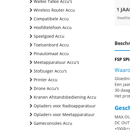
Walkie Talkie Accu's
Wireless Router Accu
Compatibele Accu
Hoofdtelefoon Accu
Speelgoed Accu
Beschr
Toetsenbord Accu
Pinautomaat Accu
FSP SP
Meetapparatuur Accu's
Waaro
Stofzuiger Accu's
Gloednie
Printer Accu
Een jaa
Drone Accu's
30-daag
Het pro
Kranen Afstandsbediening Accu
Opladers voor Radioapparatuur
Gesc
Opladers voor Meetapparatuur
MAX.OU
DC OUT
Gameconsoles Accu
+5Vsb==