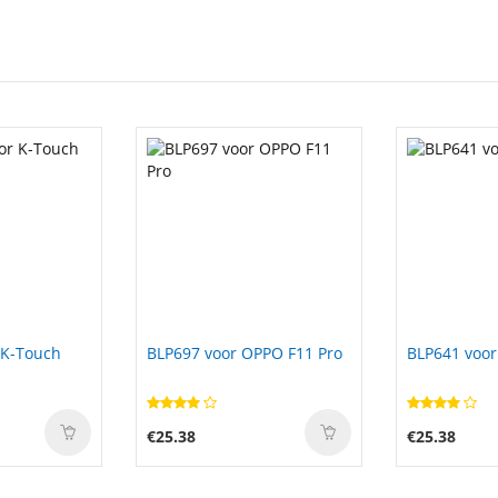
PPO F11 Pro
BLP641 voor OPPO A71
JPFMR voor 
5493 5593
€25.38
€61.99