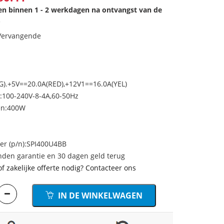
den binnen 1 - 2 werkdagen na ontvangst van de
.
 Vervangende
G).+5V==20.0A(RED),+12V1==16.0A(YEL)
:100-240V-8-4A,60-50Hz
en:400W
r (p/n):SPI400U4BB
den garantie en 30 dagen geld terug
of zakelijke offerte nodig? Contacteer ons
IN DE WINKELWAGEN