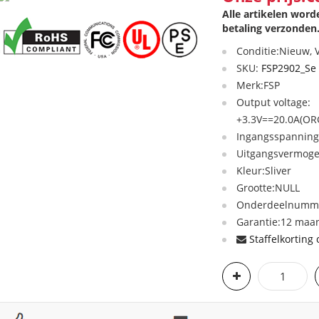
Alle artikelen wor
betaling verzonden
Conditie:Nieuw,
SKU:
FSP2902_Se
Merk:FSP
Output voltage:
+3.3V==20.0A(OR
Ingangsspanning
Uitgangsvermog
Kleur:Sliver
Grootte:NULL
Onderdeelnumme
Garantie:12 maan
Staffelkorting 