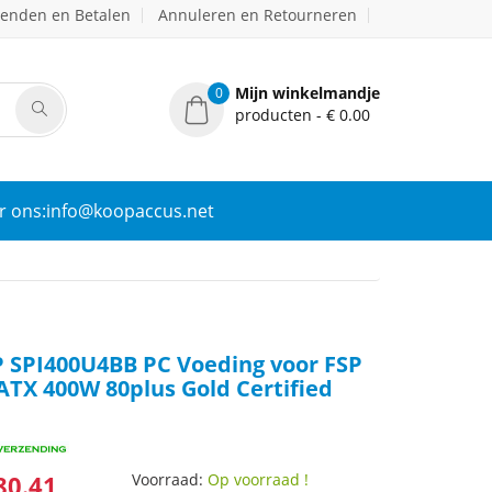
zenden en Betalen
Annuleren en Retourneren
Mijn winkelmandje
0
producten - € 0.00
r ons:info@koopaccus.net
 SPI400U4BB PC Voeding voor FSP
 ATX 400W 80plus Gold Certified
80.41
Voorraad:
Op voorraad !