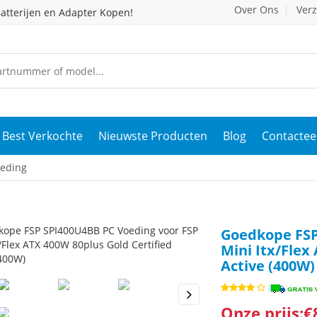
Over Ons
Ver
atterijen en Adapter Kopen!
Best Verkochte
Nieuwste Producten
Blog
Contactee
eding
Goedkope FSP
Mini Itx/Flex
Active (400W)
Onze prijs:€
s
Next