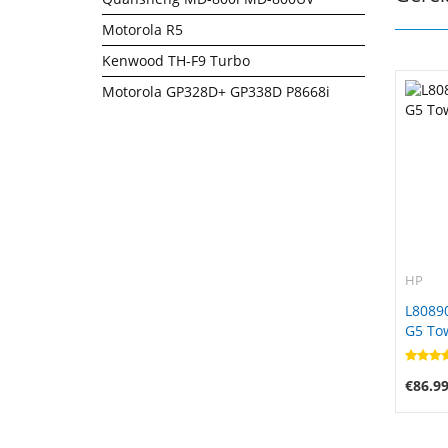
Motorola R5
Kenwood TH-F9 Turbo
Motorola GP328D+ GP338D P8668i
HP
L80890
G5 To
€86.9