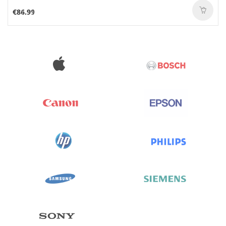
€86.99
€84.91