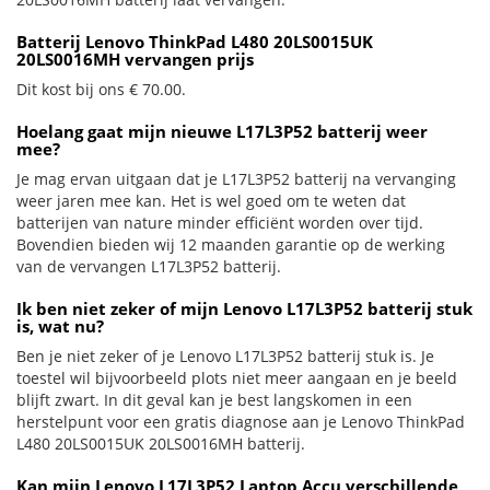
Batterij Lenovo ThinkPad L480 20LS0015UK
20LS0016MH vervangen prijs
Dit kost bij ons € 70.00.
Hoelang gaat mijn nieuwe L17L3P52 batterij weer
mee?
Je mag ervan uitgaan dat je L17L3P52 batterij na vervanging
weer jaren mee kan. Het is wel goed om te weten dat
batterijen van nature minder efficiënt worden over tijd.
Bovendien bieden wij 12 maanden garantie op de werking
van de vervangen L17L3P52 batterij.
Ik ben niet zeker of mijn Lenovo L17L3P52 batterij stuk
is, wat nu?
Ben je niet zeker of je Lenovo L17L3P52 batterij stuk is. Je
toestel wil bijvoorbeeld plots niet meer aangaan en je beeld
blijft zwart. In dit geval kan je best langskomen in een
herstelpunt voor een gratis diagnose aan je Lenovo ThinkPad
L480 20LS0015UK 20LS0016MH batterij.
Kan mijn Lenovo L17L3P52 Laptop Accu verschillende