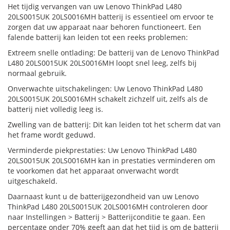
Het tijdig vervangen van uw Lenovo ThinkPad L480
20LS0015UK 20LS0016MH batterij is essentieel om ervoor te
zorgen dat uw apparaat naar behoren functioneert. Een
falende batterij kan leiden tot een reeks problemen:
Extreem snelle ontlading: De batterij van de Lenovo ThinkPad
L480 20LS0015UK 20LS0016MH loopt snel leeg, zelfs bij
normaal gebruik.
Onverwachte uitschakelingen: Uw Lenovo ThinkPad L480
20LS0015UK 20LS0016MH schakelt zichzelf uit, zelfs als de
batterij niet volledig leeg is.
Zwelling van de batterij: Dit kan leiden tot het scherm dat van
het frame wordt geduwd.
Verminderde piekprestaties: Uw Lenovo ThinkPad L480
20LS0015UK 20LS0016MH kan in prestaties verminderen om
te voorkomen dat het apparaat onverwacht wordt
uitgeschakeld.
Daarnaast kunt u de batterijgezondheid van uw Lenovo
ThinkPad L480 20LS0015UK 20LS0016MH controleren door
naar Instellingen > Batterij > Batterijconditie te gaan. Een
percentage onder 70% geeft aan dat het tijd is om de batterij