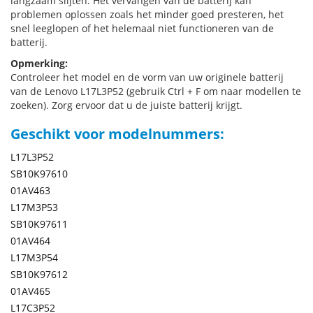
langzaam slijten. Het vervangen van de batterij kan
problemen oplossen zoals het minder goed presteren, het
snel leeglopen of het helemaal niet functioneren van de
batterij.
Opmerking:
Controleer het model en de vorm van uw originele batterij
van de Lenovo L17L3P52 (gebruik Ctrl + F om naar modellen te
zoeken). Zorg ervoor dat u de juiste batterij krijgt.
Geschikt voor modelnummers:
L17L3P52
SB10K97610
01AV463
L17M3P53
SB10K97611
01AV464
L17M3P54
SB10K97612
01AV465
L17C3P52