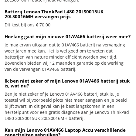
Batterij Lenovo ThinkPad L480 20LS0015UK
20LS0016MH vervangen prijs
Dit kost bij ons € 70.00.
Hoelang gaat mijn nieuwe 01AV466 batterij weer mee?
Je mag ervan uitgaan dat je 01AV466 batterij na vervanging
weer jaren mee kan. Het is wel goed om te weten dat
batterijen van nature minder efficiënt worden over tijd.
Bovendien bieden wij 12 maanden garantie op de werking
van de vervangen 01AV466 batterij.
Ik ben niet zeker of mijn Lenovo 01AV466 batterij stuk
is, wat nu?
Ben je niet zeker of je Lenovo 01AV466 batterij stuk is. Je
toestel wil bijvoorbeeld plots niet meer aangaan en je beeld
blijft zwart. In dit geval kan je best langskomen in een
herstelpunt voor een gratis diagnose aan je Lenovo ThinkPad
L480 20LS0015UK 20LS0016MH batterij.
Kan mijn Lenovo 01AV466 Laptop Accu verschillende
capaciteiten gebruiken?