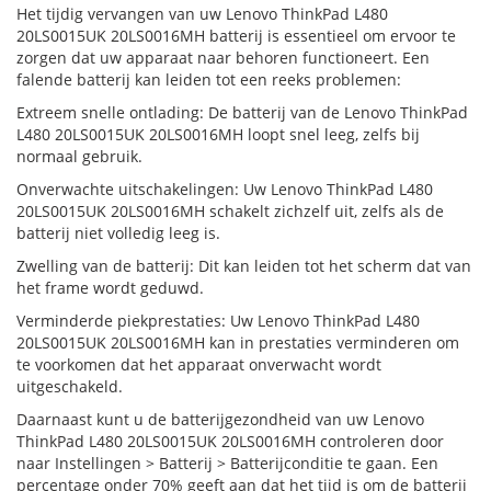
Het tijdig vervangen van uw Lenovo ThinkPad L480
20LS0015UK 20LS0016MH batterij is essentieel om ervoor te
zorgen dat uw apparaat naar behoren functioneert. Een
falende batterij kan leiden tot een reeks problemen:
Extreem snelle ontlading: De batterij van de Lenovo ThinkPad
L480 20LS0015UK 20LS0016MH loopt snel leeg, zelfs bij
normaal gebruik.
Onverwachte uitschakelingen: Uw Lenovo ThinkPad L480
20LS0015UK 20LS0016MH schakelt zichzelf uit, zelfs als de
batterij niet volledig leeg is.
Zwelling van de batterij: Dit kan leiden tot het scherm dat van
het frame wordt geduwd.
Verminderde piekprestaties: Uw Lenovo ThinkPad L480
20LS0015UK 20LS0016MH kan in prestaties verminderen om
te voorkomen dat het apparaat onverwacht wordt
uitgeschakeld.
Daarnaast kunt u de batterijgezondheid van uw Lenovo
ThinkPad L480 20LS0015UK 20LS0016MH controleren door
naar Instellingen > Batterij > Batterijconditie te gaan. Een
percentage onder 70% geeft aan dat het tijd is om de batterij