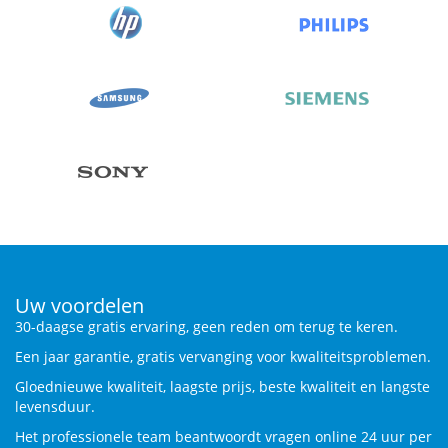
Uw voordelen
30-daagse gratis ervaring, geen reden om terug te keren.
Een jaar garantie, gratis vervanging voor kwaliteitsproblemen.
Gloednieuwe kwaliteit, laagste prijs, beste kwaliteit en langste
levensduur.
Het professionele team beantwoordt vragen online 24 uur per