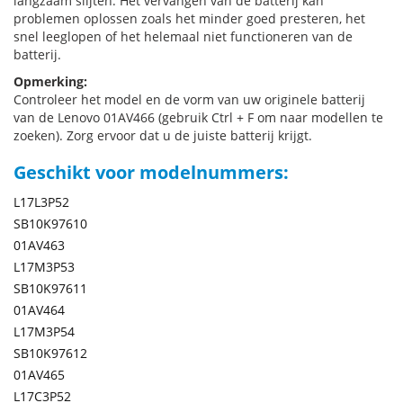
langzaam slijten. Het vervangen van de batterij kan
problemen oplossen zoals het minder goed presteren, het
snel leeglopen of het helemaal niet functioneren van de
batterij.
Opmerking:
Controleer het model en de vorm van uw originele batterij
van de Lenovo 01AV466 (gebruik Ctrl + F om naar modellen te
zoeken). Zorg ervoor dat u de juiste batterij krijgt.
Geschikt voor modelnummers:
L17L3P52
SB10K97610
01AV463
L17M3P53
SB10K97611
01AV464
L17M3P54
SB10K97612
01AV465
L17C3P52