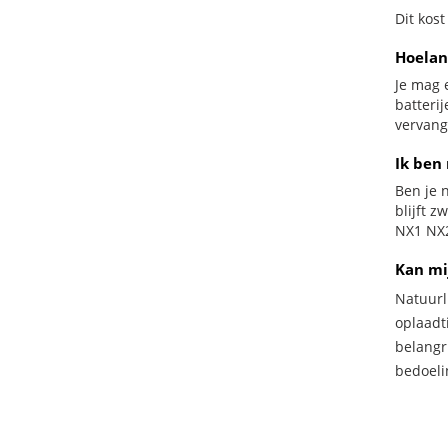
Dit kost
Hoelan
Je mag 
batteri
vervang
Ik ben 
Ben je n
blijft 
NX1 NX2
Kan mi
Natuurl
oplaadti
belangr
bedoeli