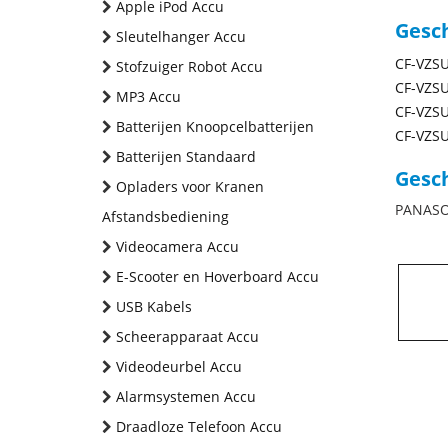
Apple iPod Accu
Gesc
Sleutelhanger Accu
CF-VZSU
Stofzuiger Robot Accu
CF-VZSU
MP3 Accu
CF-VZSU
Batterijen Knoopcelbatterijen
CF-VZSU
Batterijen Standaard
Gesch
Opladers voor Kranen
PANASON
Afstandsbediening
Videocamera Accu
E-Scooter en Hoverboard Accu
USB Kabels
Scheerapparaat Accu
Videodeurbel Accu
Alarmsystemen Accu
Draadloze Telefoon Accu