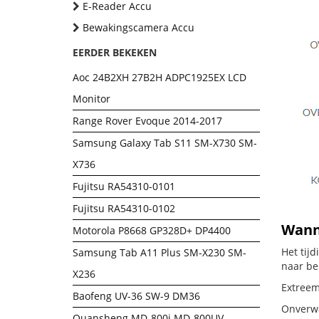
E-Reader Accu
Bewakingscamera Accu
EERDER BEKEKEN
Aoc 24B2XH 27B2H ADPC1925EX LCD
Monitor
Range Rover Evoque 2014-2017
Samsung Galaxy Tab S11 SM-X730 SM-
X736
Fujitsu RA54310-0101
Fujitsu RA54310-0102
Wanne
Motorola P8668 GP328D+ DP4400
Het tij
Samsung Tab A11 Plus SM-X230 SM-
naar be
X236
Extreem
Baofeng UV-36 SW-9 DM36
Onverwa
Quansheng MD-800i MD-800UV