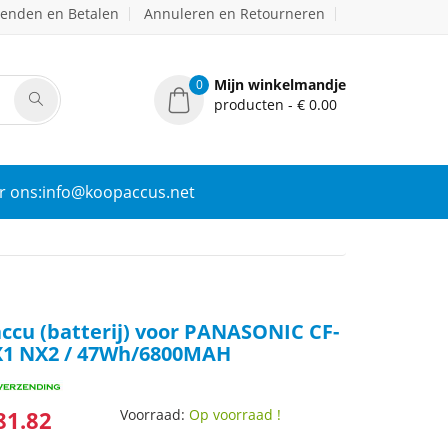
zenden en Betalen
Annuleren en Retourneren
Mijn winkelmandje
0
producten - € 0.00
r ons:info@koopaccus.net
ccu (batterij) voor PANASONIC CF-
X1 NX2 / 47Wh/6800MAH
81.82
Voorraad:
Op voorraad !