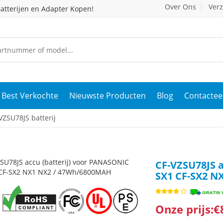
Over Ons
Ver
atterijen en Adapter Kopen!
Best Verkochte
Nieuwste Producten
Blog
Contactee
ZSU78JS batterij
CF-VZSU78JS a
SX1 CF-SX2 N
Onze prijs:€