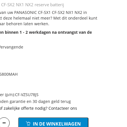
F-SX2 NX1 NX2 reserve batterij
j van uw PANASONIC CF-SX1 CF-SX2 NX1 NX2 in
rkt deze helemaal niet meer? Met dit onderdeel kunt
aar behoren laten werken.
den binnen 1 - 2 werkdagen na ontvangst van de
.
 Vervangende
h/6800MAH
 (p/n):CF-VZSU78JS
den garantie en 30 dagen geld terug
of zakelijke offerte nodig? Contacteer ons
IN DE WINKELWAGEN