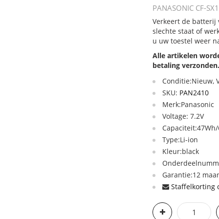
PANASONIC CF-SX1 C
Verkeert de batteri
slechte staat of we
u uw toestel weer n
Alle artikelen wor
betaling verzonden
Conditie:Nieuw,
SKU:
PAN2410
Merk:Panasonic
Voltage: 7.2V
Capaciteit:47W
Type:Li-ion
Kleur:black
Onderdeelnummer
Garantie:12 maan
Staffelkorting 