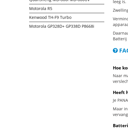
leeg is.
Motorola R5
Zwellin
Kenwood TH-F9 Turbo
Vermind
apparaa
Motorola GP328D+ GP338D P8668i
Daarnaa
Batterij
FAQ
Hoe ko
Naar ma
verslech
Heeft 
Je PANA
Maar in
vervang
Batter