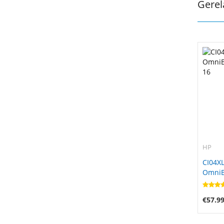
Gerel
HP
CI04XL
OmniBo
16
€57.9