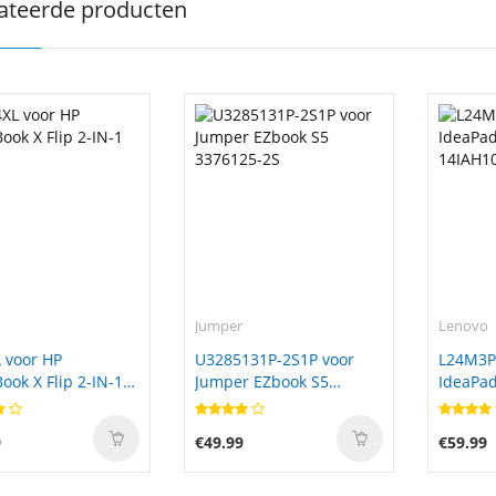
ateerde producten
Jumper
Lenovo
 voor HP
U3285131P-2S1P voor
L24M3P
ok X Flip 2-IN-1
Jumper EZbook S5
IdeaPad
3376125-2S
14IAH1
9
€49.99
€59.99