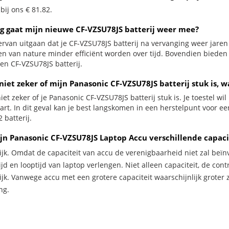
 bij ons € 81.82.
g gaat mijn nieuwe CF-VZSU78JS batterij weer mee?
ervan uitgaan dat je CF-VZSU78JS batterij na vervanging weer jaren
jen van nature minder efficiënt worden over tijd. Bovendien biede
en CF-VZSU78JS batterij.
niet zeker of mijn Panasonic CF-VZSU78JS batterij stuk is, w
iet zeker of je Panasonic CF-VZSU78JS batterij stuk is. Je toestel w
zwart. In dit geval kan je best langskomen in een herstelpunt voor
 batterij.
jn Panasonic CF-VZSU78JS Laptop Accu verschillende capaci
ijk. Omdat de capaciteit van accu de verenigbaarheid niet zal beïn
jd en looptijd van laptop verlengen. Niet alleen capaciteit, de con
ijk. Vanwege accu met een grotere capaciteit waarschijnlijk groter 
ng.