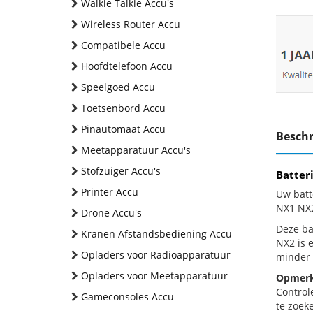
Walkie Talkie Accu's
Wireless Router Accu
Compatibele Accu
Hoofdtelefoon Accu
Speelgoed Accu
Toetsenbord Accu
Pinautomaat Accu
Beschr
Meetapparatuur Accu's
Stofzuiger Accu's
Batter
Printer Accu
Uw batt
NX1 NX2
Drone Accu's
Deze bat
Kranen Afstandsbediening Accu
NX2 is 
Opladers voor Radioapparatuur
minder 
Opladers voor Meetapparatuur
Opmerk
Control
Gameconsoles Accu
te zoeke