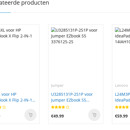
ateerde producten
Jumper
Lenovo
 voor HP
U3285131P-2S1P voor
L24M3P
ok X Flip 2-IN-1
Jumper EZbook S5
IdeaPad
3376125-2S
14IAH1
9
€49.99
€59.99