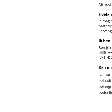
Dit kost
Hoelan
Je mag 
batteri
vervang
Ik ben 
Ben je n
blijft 
NX1 NX2
Kan mi
Natuurl
oplaadti
belangr
bedoeli