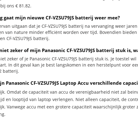
 bij ons € 81.82.
g gaat mijn nieuwe CF-VZSU79JS batterij weer mee?
ervan uitgaan dat je CF-VZSU79JS batterij na vervanging weer jaren
jen van nature minder efficiënt worden over tijd. Bovendien biede
en CF-VZSU79JS batterij.
niet zeker of mijn Panasonic CF-VZSU79JS batterij stuk is, w
iet zeker of je Panasonic CF-VZSU79JS batterij stuk is. Je toestel w
zwart. In dit geval kan je best langskomen in een herstelpunt voor
 batterij.
jn Panasonic CF-VZSU79JS Laptop Accu verschillende capaci
ijk. Omdat de capaciteit van accu de verenigbaarheid niet zal beïn
jd en looptijd van laptop verlengen. Niet alleen capaciteit, de con
ijk. Vanwege accu met een grotere capaciteit waarschijnlijk groter 
ng.