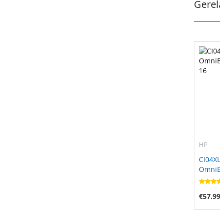
Gerel
HP
CI04XL
OmniBo
16
€57.9