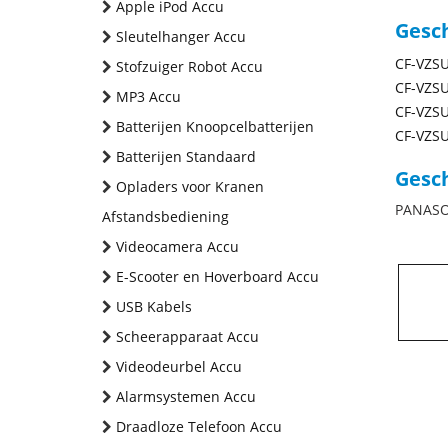
Apple iPod Accu
Gesc
Sleutelhanger Accu
CF-VZSU
Stofzuiger Robot Accu
CF-VZSU
MP3 Accu
CF-VZSU
Batterijen Knoopcelbatterijen
CF-VZSU
Batterijen Standaard
Gesch
Opladers voor Kranen
PANASON
Afstandsbediening
Videocamera Accu
E-Scooter en Hoverboard Accu
USB Kabels
Scheerapparaat Accu
Videodeurbel Accu
Alarmsystemen Accu
Draadloze Telefoon Accu