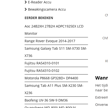
E-Reader Accu
Bewakingscamera Accu
EERDER BEKEKEN
Aoc 24B2XH 27B2H ADPC1925EX LCD
Monitor
Range Rover Evoque 2014-2017
Samsung Galaxy Tab S11 SM-X730 SM-
X736
Fujitsu RA54310-0101
Fujitsu RA54310-0102
Wanne
Motorola P8668 GP328D+ DP4400
Het tij
Samsung Tab A11 Plus SM-X230 SM-
naar be
X236
Extreem
Baofeng UV-36 SW-9 DM36
Onverwa
Quansheng MD-800i MD-800UV