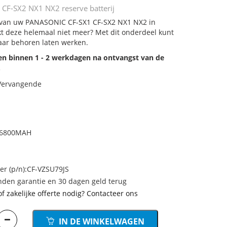
F-SX2 NX1 NX2 reserve batterij
j van uw PANASONIC CF-SX1 CF-SX2 NX1 NX2 in
rkt deze helemaal niet meer? Met dit onderdeel kunt
aar behoren laten werken.
den binnen 1 - 2 werkdagen na ontvangst van de
.
 Vervangende
h/6800MAH
 (p/n):CF-VZSU79JS
den garantie en 30 dagen geld terug
of zakelijke offerte nodig? Contacteer ons
IN DE WINKELWAGEN