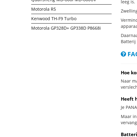
leeg is.
Motorola R5
Zwellin
Kenwood TH-F9 Turbo
Vermind
apparaa
Motorola GP328D+ GP338D P8668i
Daarnaa
Batterij
FAQ
Hoe ko
Naar ma
verslech
Heeft 
Je PANA
Maar in
vervang
Batter