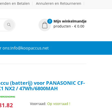
zenden en Betalen
Annuleren en Retourneren
Mijn winkelmandje
0
producten - € 0.00
r ons:info@koopaccus.net
ccu (batterij) voor PANASONIC CF-
X1 NX2 / 47Wh/6800MAH
81.82
Voorraad:
Op voorraad !