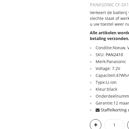
PANASONIC CF-SX1 C
Verkeert de batteri
slechte staat of we
u uw toestel weer n
Alle artikelen wor
betaling verzonden
Conditie:Nieuw,
SKU:
PAN2410
Merk:Panasonic
Voltage: 7.2V
Capaciteit:47W
Type:Li-ion
Kleur:black
Onderdeelnummer
Garantie:12 maan
Staffelkorting 