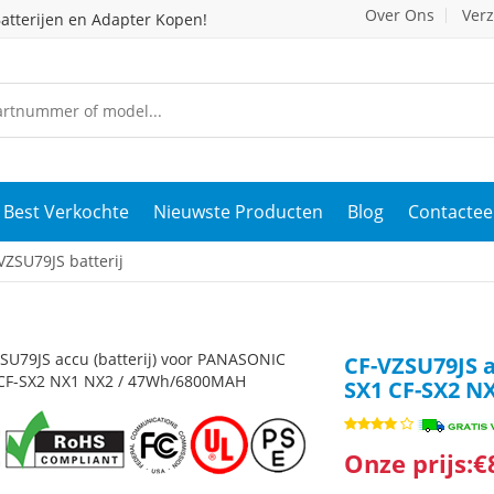
Over Ons
Ver
atterijen en Adapter Kopen!
Best Verkochte
Nieuwste Producten
Blog
Contactee
ZSU79JS batterij
CF-VZSU79JS a
SX1 CF-SX2 N
Onze prijs:€