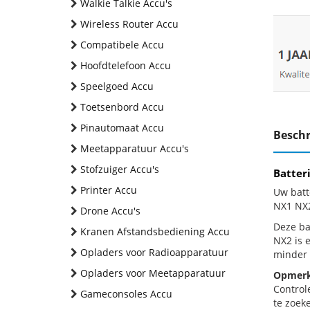
Walkie Talkie Accu's
Wireless Router Accu
Compatibele Accu
Hoofdtelefoon Accu
Speelgoed Accu
Toetsenbord Accu
Pinautomaat Accu
Beschr
Meetapparatuur Accu's
Stofzuiger Accu's
Batter
Printer Accu
Uw batt
NX1 NX2
Drone Accu's
Deze bat
Kranen Afstandsbediening Accu
NX2 is 
Opladers voor Radioapparatuur
minder 
Opladers voor Meetapparatuur
Opmerk
Control
Gameconsoles Accu
te zoeke