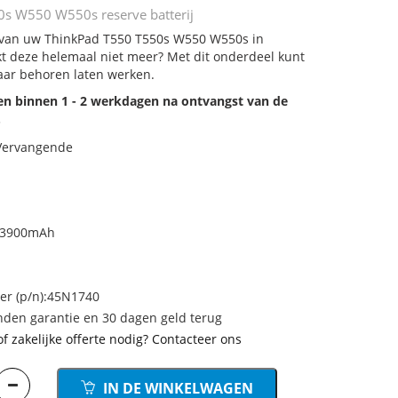
s W550 W550s reserve batterij
j van uw ThinkPad T550 T550s W550 W550s in
rkt deze helemaal niet meer? Met dit onderdeel kunt
aar behoren laten werken.
den binnen 1 - 2 werkdagen na ontvangst van de
.
 Vervangende
H/3900mAh
r (p/n):45N1740
den garantie en 30 dagen geld terug
of zakelijke offerte nodig? Contacteer ons
IN DE WINKELWAGEN