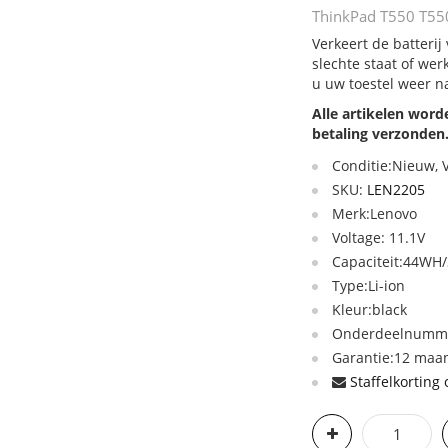
ThinkPad T550 T550
Verkeert de batteri
slechte staat of we
u uw toestel weer n
Alle artikelen wor
betaling verzonden
Conditie:Nieuw,
SKU:
LEN2205
Merk:Lenovo
Voltage: 11.1V
Capaciteit:44W
Type:Li-ion
Kleur:black
Onderdeelnumme
Garantie:12 maan
Staffelkorting 