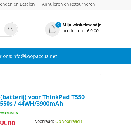
zenden en Betalen
Annuleren en Retourneren
Mijn winkelmandje
0
producten - € 0.00
r ons:info@koopaccus.net
(batterij) voor ThinkPad T550
W550s / 44WH/3900mAh
88.00
Voorraad:
Op voorraad !