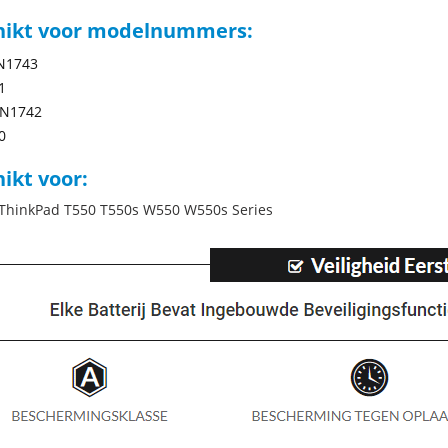
hikt voor modelnummers:
N1743
1
N1742
0
ikt voor:
ThinkPad T550 T550s W550 W550s Series