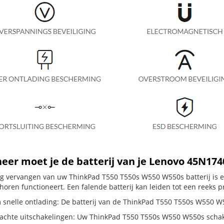
er moet je de batterij van je Lenovo 45N17
dig vervangen van uw ThinkPad T550 T550s W550 W550s batterij is 
horen functioneert. Een falende batterij kan leiden tot een reeks 
 snelle ontlading: De batterij van de ThinkPad T550 T550s W550 W55
chte uitschakelingen: Uw ThinkPad T550 T550s W550 W550s schakelt zi