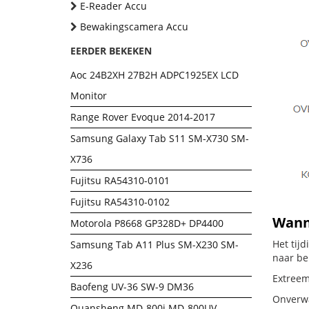
E-Reader Accu
Bewakingscamera Accu
EERDER BEKEKEN
Aoc 24B2XH 27B2H ADPC1925EX LCD
Monitor
Range Rover Evoque 2014-2017
Samsung Galaxy Tab S11 SM-X730 SM-
X736
Fujitsu RA54310-0101
Fujitsu RA54310-0102
Wanne
Motorola P8668 GP328D+ DP4400
Het tij
Samsung Tab A11 Plus SM-X230 SM-
naar be
X236
Extreem
Baofeng UV-36 SW-9 DM36
Onverwa
Quansheng MD-800i MD-800UV