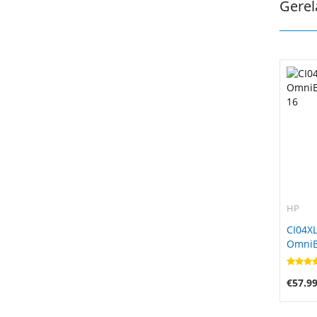
Gerel
HP
CI04XL
OmniBo
16
€57.9