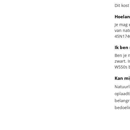
Dit kost
Hoelan
Je mag 
van nat
45N1740
Ik ben 
Ben je n
zwart. 
W550s b
Kan mi
Natuurl
oplaadti
belangr
bedoeli