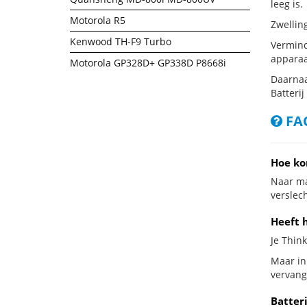
leeg is.
Motorola R5
Zwellin
Kenwood TH-F9 Turbo
Vermind
apparaa
Motorola GP328D+ GP338D P8668i
Daarnaa
Batterij
FAQ
Hoe ko
Naar ma
verslech
Heeft 
Je Thin
Maar in
vervang
Batter