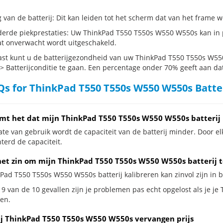
g van de batterij: Dit kan leiden tot het scherm dat van het frame
erde piekprestaties: Uw ThinkPad T550 T550s W550 W550s kan in 
t onverwacht wordt uitgeschakeld.
st kunt u de batterijgezondheid van uw ThinkPad T550 T550s W550
 > Batterijconditie te gaan. Een percentage onder 70% geeft aan dat 
s for ThinkPad T550 T550s W550 W550s Batte
mt het dat mijn ThinkPad T550 T550s W550 W550s batterij 
te van gebruik wordt de capaciteit van de batterij minder. Door el
terd de capaciteit.
het zin om mijn ThinkPad T550 T550s W550 W550s batterij te
kPad T550 T550s W550 W550s batterij kalibreren kan zinvol zijn in b
 9 van de 10 gevallen zijn je problemen pas echt opgelost als je j
en.
ij ThinkPad T550 T550s W550 W550s vervangen prijs