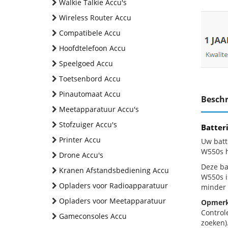
Walkie Talkie Accu's
Wireless Router Accu
Compatibele Accu
Hoofdtelefoon Accu
Speelgoed Accu
Toetsenbord Accu
Pinautomaat Accu
Beschr
Meetapparatuur Accu's
Stofzuiger Accu's
Batter
Printer Accu
Uw batt
W550s h
Drone Accu's
Deze bat
Kranen Afstandsbediening Accu
W550s i
Opladers voor Radioapparatuur
minder 
Opladers voor Meetapparatuur
Opmerk
Control
Gameconsoles Accu
zoeken).