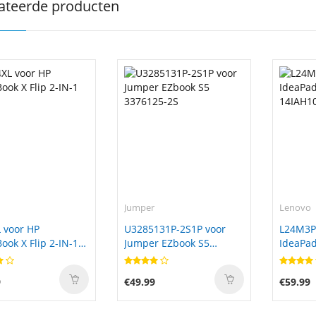
ateerde producten
Jumper
Lenovo
 voor HP
U3285131P-2S1P voor
L24M3P
ok X Flip 2-IN-1
Jumper EZbook S5
IdeaPad
3376125-2S
14IAH1
9
€49.99
€59.99