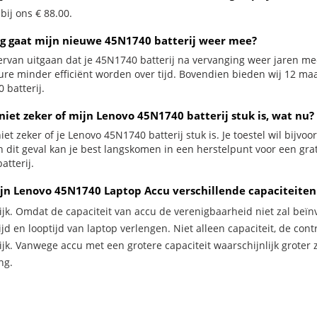
 bij ons € 88.00.
g gaat mijn nieuwe 45N1740 batterij weer mee?
ervan uitgaan dat je 45N1740 batterij na vervanging weer jaren mee
ure minder efficiënt worden over tijd. Bovendien bieden wij 12 m
 batterij.
niet zeker of mijn Lenovo 45N1740 batterij stuk is, wat nu?
iet zeker of je Lenovo 45N1740 batterij stuk is. Je toestel wil bijvo
In dit geval kan je best langskomen in een herstelpunt voor een gr
atterij.
jn Lenovo 45N1740 Laptop Accu verschillende capaciteiten
ijk. Omdat de capaciteit van accu de verenigbaarheid niet zal beïn
jd en looptijd van laptop verlengen. Niet alleen capaciteit, de con
ijk. Vanwege accu met een grotere capaciteit waarschijnlijk groter 
ng.