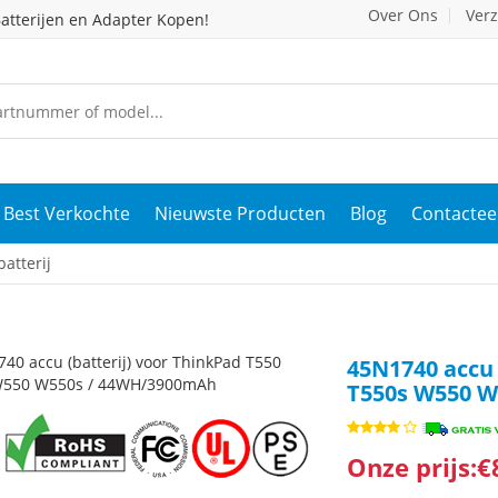
Over Ons
Ver
atterijen en Adapter Kopen!
Best Verkochte
Nieuwste Producten
Blog
Contactee
atterij
45N1740 accu 
T550s W550 
Onze prijs:€