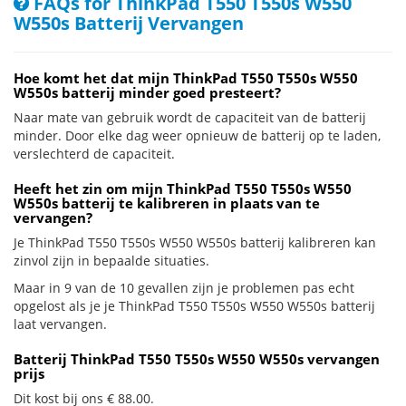
FAQs for ThinkPad T550 T550s W550
W550s Batterij Vervangen
Hoe komt het dat mijn ThinkPad T550 T550s W550
W550s batterij minder goed presteert?
Naar mate van gebruik wordt de capaciteit van de batterij
minder. Door elke dag weer opnieuw de batterij op te laden,
verslechterd de capaciteit.
Heeft het zin om mijn ThinkPad T550 T550s W550
W550s batterij te kalibreren in plaats van te
vervangen?
Je ThinkPad T550 T550s W550 W550s batterij kalibreren kan
zinvol zijn in bepaalde situaties.
Maar in 9 van de 10 gevallen zijn je problemen pas echt
opgelost als je je ThinkPad T550 T550s W550 W550s batterij
laat vervangen.
Batterij ThinkPad T550 T550s W550 W550s vervangen
prijs
Dit kost bij ons € 88.00.