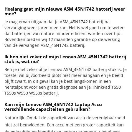
Hoelang gaat mijn nieuwe ASM_45N1742 batterij weer
mee?
Je mag ervan uitgaan dat je ASM_45N1742 batterij na
vervanging weer jaren mee kan. Het is wel goed om te weten
dat batterijen van nature minder efficiënt worden over tijd.
Bovendien bieden wij 12 maanden garantie op de werking
van de vervangen ASM_45N1742 batterij.
Ik ben niet zeker of mijn Lenovo ASM_45N1742 batterij
stuk is, wat nu?
Ben je niet zeker of je Lenovo ASM_45N1742 batterij stuk is. Je
toestel wil bijvoorbeeld plots niet meer aangaan en je beeld
blijft zwart. In dit geval kan je best langskomen in een
herstelpunt voor een gratis diagnose aan je ThinkPad T550
T550s W550 W550s batterij.
Kan mijn Lenovo ASM_45N1742 Laptop Accu
verschillende capaciteiten gebruiken?
Natuurlijk. Omdat de capaciteit van accu de verenigbaarheid
niet zal beïnvloeden. Een accu met een groter capaciteit kan
de oplaadtijd en looptijd van laptop verlengen. Niet alleen