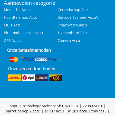
Aanbevolen categorie
Medische Accu's
Gereedschap Accu
Hoofdtelefoon Accu
Barcode Scanner Accu's
Muis Accu
Smartwatch accu
Bluetooth speaker Accu
Toetsenbord Accu
GPS Accu's
Camera Accu
populaire zoekopdrachten:
5b10w13954
|
729892-001
|
parrot bebop 2 accu
|
a1437 accu
|
a1281 accu
|
tpn-ca13
|