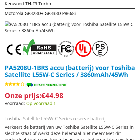
Kenwood TH-F9 Turbo
Motorola GP328D+ GP338D P8668i
PA5208U-1BRS accu (batterij) voor Toshiba
Satellite L55W-C Series / 3860mAh/45Wh
Onze prijs:€44.98
Voorraad:
Op voorraad !
Toshiba Satellite L55W-C Series reserve batterij
Verkeert de batterij van uw Toshiba Satellite L55W-C Series in
slechte staat of werkt deze helemaal niet meer? Met dit
onderdeel kunt u uw toestel weer naar behoren laten werken.