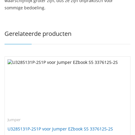
waarschijnlijk groter zijn, dus ze zijn onpraktisch voor
sommige bedoeling.
Gerelateerde producten
Jumper
U3285131P-2S1P voor Jumper EZbook S5 3376125-2S