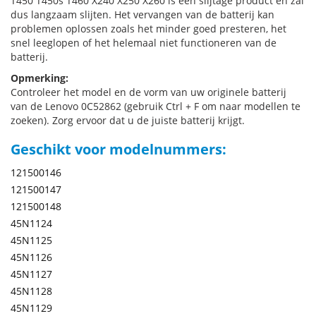
T450 T450s T460 X240 X250 X260 is een slijtage product en zal
dus langzaam slijten. Het vervangen van de batterij kan
problemen oplossen zoals het minder goed presteren, het
snel leeglopen of het helemaal niet functioneren van de
batterij.
Opmerking:
Controleer het model en de vorm van uw originele batterij
van de Lenovo 0C52862 (gebruik Ctrl + F om naar modellen te
zoeken). Zorg ervoor dat u de juiste batterij krijgt.
Geschikt voor modelnummers:
121500146
121500147
121500148
45N1124
45N1125
45N1126
45N1127
45N1128
45N1129