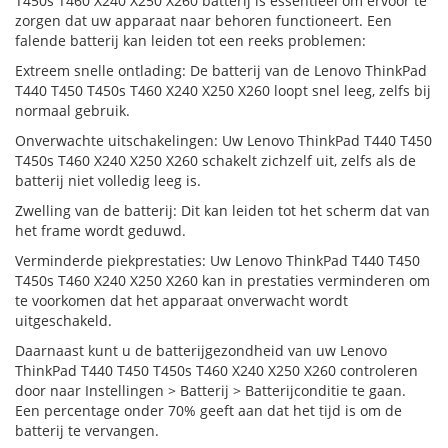
T450s T460 X240 X250 X260 batterij is essentieel om ervoor te
zorgen dat uw apparaat naar behoren functioneert. Een
falende batterij kan leiden tot een reeks problemen:
Extreem snelle ontlading: De batterij van de Lenovo ThinkPad
T440 T450 T450s T460 X240 X250 X260 loopt snel leeg, zelfs bij
normaal gebruik.
Onverwachte uitschakelingen: Uw Lenovo ThinkPad T440 T450
T450s T460 X240 X250 X260 schakelt zichzelf uit, zelfs als de
batterij niet volledig leeg is.
Zwelling van de batterij: Dit kan leiden tot het scherm dat van
het frame wordt geduwd.
Verminderde piekprestaties: Uw Lenovo ThinkPad T440 T450
T450s T460 X240 X250 X260 kan in prestaties verminderen om
te voorkomen dat het apparaat onverwacht wordt
uitgeschakeld.
Daarnaast kunt u de batterijgezondheid van uw Lenovo
ThinkPad T440 T450 T450s T460 X240 X250 X260 controleren
door naar Instellingen > Batterij > Batterijconditie te gaan.
Een percentage onder 70% geeft aan dat het tijd is om de
batterij te vervangen.