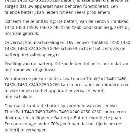
T450s T460 X240 X250 X260 batterij is essentieel om ervoor te
zorgen dat uw apparaat naar behoren functioneert. Een
falende batterij kan leiden tot een reeks problemen:
Extreem snelle ontlading: De batterij van de Lenovo ThinkPad
T440 T450 T450s T460 X240 X250 X260 loopt snel leeg, zelfs bij
normaal gebruik.
Onverwachte uitschakelingen: Uw Lenovo ThinkPad T440 T450
T450s T460 X240 X250 X260 schakelt zichzelf uit, zelfs als de
batterij niet volledig leeg is.
Zwelling van de batterij: Dit kan leiden tot het scherm dat van
het frame wordt geduwd.
Verminderde piekprestaties: Uw Lenovo ThinkPad T440 T450
T450s T460 X240 X250 X260 kan in prestaties verminderen om
te voorkomen dat het apparaat onverwacht wordt
uitgeschakeld.
Daarnaast kunt u de batterijgezondheid van uw Lenovo
ThinkPad T440 T450 T450s T460 X240 X250 X260 controleren
door naar Instellingen > Batterij > Batterijconditie te gaan.
Een percentage onder 70% geeft aan dat het tijd is om de
batterij te vervangen.