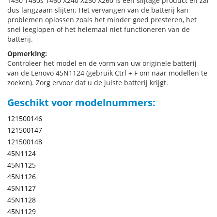
T450 T450s T460 X240 X250 X260 is een slijtage product en zal
dus langzaam slijten. Het vervangen van de batterij kan
problemen oplossen zoals het minder goed presteren, het
snel leeglopen of het helemaal niet functioneren van de
batterij.
Opmerking:
Controleer het model en de vorm van uw originele batterij
van de Lenovo 45N1124 (gebruik Ctrl + F om naar modellen te
zoeken). Zorg ervoor dat u de juiste batterij krijgt.
Geschikt voor modelnummers:
121500146
121500147
121500148
45N1124
45N1125
45N1126
45N1127
45N1128
45N1129