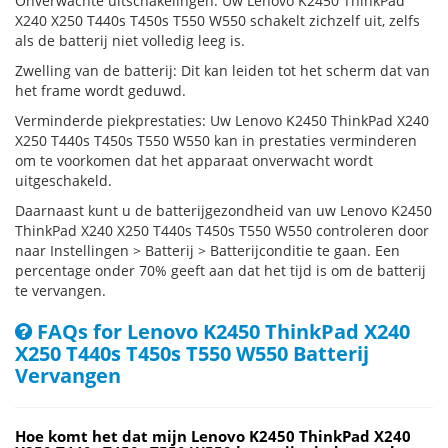
Onverwachte uitschakelingen: Uw Lenovo K2450 ThinkPad
X240 X250 T440s T450s T550 W550 schakelt zichzelf uit, zelfs
als de batterij niet volledig leeg is.
Zwelling van de batterij: Dit kan leiden tot het scherm dat van
het frame wordt geduwd.
Verminderde piekprestaties: Uw Lenovo K2450 ThinkPad X240
X250 T440s T450s T550 W550 kan in prestaties verminderen
om te voorkomen dat het apparaat onverwacht wordt
uitgeschakeld.
Daarnaast kunt u de batterijgezondheid van uw Lenovo K2450
ThinkPad X240 X250 T440s T450s T550 W550 controleren door
naar Instellingen > Batterij > Batterijconditie te gaan. Een
percentage onder 70% geeft aan dat het tijd is om de batterij
te vervangen.
FAQs for Lenovo K2450 ThinkPad X240
X250 T440s T450s T550 W550 Batterij
Vervangen
Hoe komt het dat mijn Lenovo K2450 ThinkPad X240