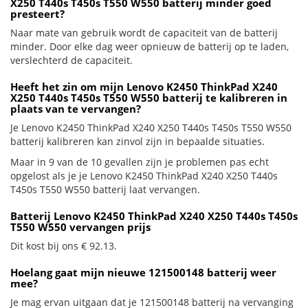
X250 T440s T450s T550 W550 batterij minder goed
presteert?
Naar mate van gebruik wordt de capaciteit van de batterij
minder. Door elke dag weer opnieuw de batterij op te laden,
verslechterd de capaciteit.
Heeft het zin om mijn Lenovo K2450 ThinkPad X240
X250 T440s T450s T550 W550 batterij te kalibreren in
plaats van te vervangen?
Je Lenovo K2450 ThinkPad X240 X250 T440s T450s T550 W550
batterij kalibreren kan zinvol zijn in bepaalde situaties.
Maar in 9 van de 10 gevallen zijn je problemen pas echt
opgelost als je je Lenovo K2450 ThinkPad X240 X250 T440s
T450s T550 W550 batterij laat vervangen.
Batterij Lenovo K2450 ThinkPad X240 X250 T440s T450s
T550 W550 vervangen prijs
Dit kost bij ons € 92.13.
Hoelang gaat mijn nieuwe 121500148 batterij weer
mee?
Je mag ervan uitgaan dat je 121500148 batterij na vervanging