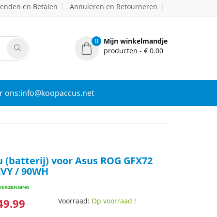
zenden en Betalen
Annuleren en Retourneren
Mijn winkelmandje
0
producten - € 0.00
r ons:info@koopaccus.net
 (batterij) voor Asus ROG GFX72
VY / 90WH
49.99
Voorraad:
Op voorraad !