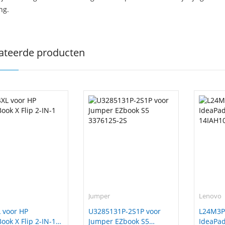
ng.
ateerde producten
Jumper
Lenovo
 voor HP
U3285131P-2S1P voor
L24M3P
ok X Flip 2-IN-1
Jumper EZbook S5
IdeaPad