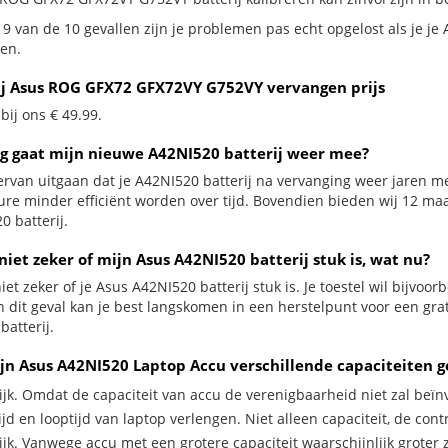
 9 van de 10 gevallen zijn je problemen pas echt opgelost als je j
en.
ij Asus ROG GFX72 GFX72VY G752VY vervangen prijs
 bij ons € 49.99.
g gaat mijn nieuwe A42NI520 batterij weer mee?
ervan uitgaan dat je A42NI520 batterij na vervanging weer jaren me
ure minder efficiënt worden over tijd. Bovendien bieden wij 12 m
0 batterij.
niet zeker of mijn Asus A42NI520 batterij stuk is, wat nu?
iet zeker of je Asus A42NI520 batterij stuk is. Je toestel wil bijvoo
In dit geval kan je best langskomen in een herstelpunt voor een g
atterij.
jn Asus A42NI520 Laptop Accu verschillende capaciteiten 
ijk. Omdat de capaciteit van accu de verenigbaarheid niet zal beïn
jd en looptijd van laptop verlengen. Niet alleen capaciteit, de con
ijk. Vanwege accu met een grotere capaciteit waarschijnlijk groter 