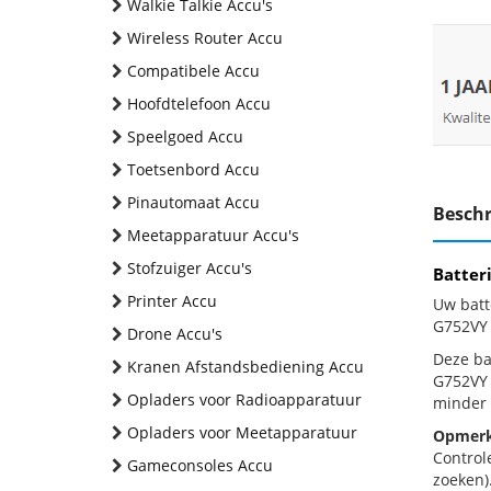
Walkie Talkie Accu's
Wireless Router Accu
Compatibele Accu
Hoofdtelefoon Accu
Speelgoed Accu
Toetsenbord Accu
Pinautomaat Accu
Beschr
Meetapparatuur Accu's
Stofzuiger Accu's
Batter
Printer Accu
Uw batt
G752VY 
Drone Accu's
Deze bat
Kranen Afstandsbediening Accu
G752VY 
Opladers voor Radioapparatuur
minder 
Opladers voor Meetapparatuur
Opmerk
Control
Gameconsoles Accu
zoeken).