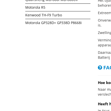
Het tij
behoren
Motorola R5
Extreem
Kenwood TH-F9 Turbo
Onverwa
Motorola GP328D+ GP338D P8668i
is.
Zwellin
Vermind
apparaa
Daarnaa
Batterij
FAQ
Hoe ko
Naar ma
verslech
Heeft 
Je Asus