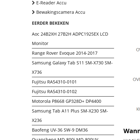
E-Reader Accu
Bewakingscamera Accu
EERDER BEKEKEN
Aoc 24B2XH 27B2H ADPC1925EX LCD
Monitor
Range Rover Evoque 2014-2017
Samsung Galaxy Tab S11 SM-X730 SM-
X736
Fujitsu RA54310-0101
Fujitsu RA54310-0102
Motorola P8668 GP328D+ DP4400
Samsung Tab A11 Plus SM-X230 SM-
X236
Wanne
Baofeng UV-36 SW-9 DM36
Quansheng MD-800i MD-800UV