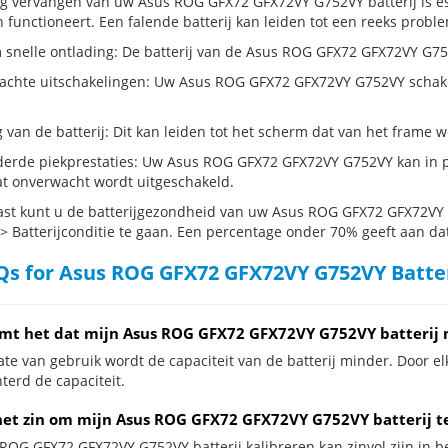
dig vervangen van uw Asus ROG GFX72 GFX72VY G752VY batterij is e
 functioneert. Een falende batterij kan leiden tot een reeks probl
 snelle ontlading: De batterij van de Asus ROG GFX72 GFX72VY G752V
chte uitschakelingen: Uw Asus ROG GFX72 GFX72VY G752VY schakelt zic
g van de batterij: Dit kan leiden tot het scherm dat van het frame
erde piekprestaties: Uw Asus ROG GFX72 GFX72VY G752VY kan in p
t onverwacht wordt uitgeschakeld.
st kunt u de batterijgezondheid van uw Asus ROG GFX72 GFX72VY G
 > Batterijconditie te gaan. Een percentage onder 70% geeft aan dat 
s for Asus ROG GFX72 GFX72VY G752VY Batte
mt het dat mijn Asus ROG GFX72 GFX72VY G752VY batterij 
te van gebruik wordt de capaciteit van de batterij minder. Door el
terd de capaciteit.
het zin om mijn Asus ROG GFX72 GFX72VY G752VY batterij te
 ROG GFX72 GFX72VY G752VY batterij kalibreren kan zinvol zijn in be