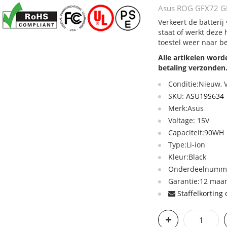
Asus ROG GFX72 GF
Verkeert de batteri
staat of werkt deze
toestel weer naar b
Alle artikelen wor
betaling verzonden
Conditie:Nieuw,
SKU:
ASU19S634
Merk:Asus
Voltage: 15V
Capaciteit:90WH
Type:Li-ion
Kleur:Black
Onderdeelnumme
Garantie:12 maan
Staffelkorting 