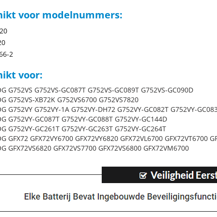
hikt voor modelnummers:
20
20
66-2
ikt voor:
OG G752VS G752VS-GC087T G752VS-GC089T G752VS-GC090D
OG G752VS-XB72K G752VS6700 G752VS7820
OG G752VY G752VY-1A G752VY-DH72 G752VY-GC082T G752VY-GC08
OG G752VY-GC087T G752VY-GC088T G752VY-GC144D
OG G752VY-GC261T G752VY-GC263T G752VY-GC264T
OG GFX72 GFX72VY6700 GFX72VY6820 GFX72VL6700 GFX72VT6700 G
OG GFX72VS6820 GFX72VS7700 GFX72VS6800 GFX72VM6700