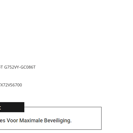
3T G752VY-GC086T
FX72VS6700