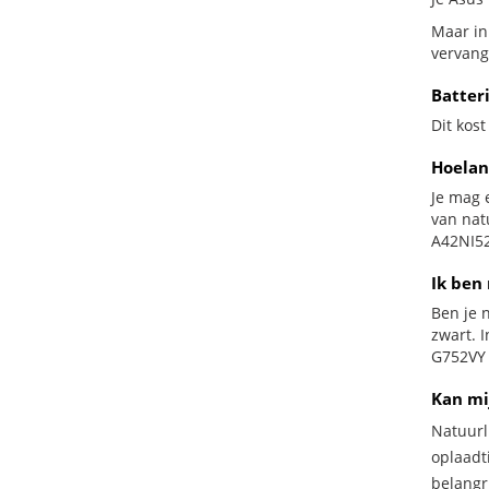
Maar in
vervang
Batter
Dit kost
Hoelan
Je mag 
van nat
A42NI52
Ik ben 
Ben je n
zwart. 
G752VY b
Kan mi
Natuurl
oplaadti
belangr