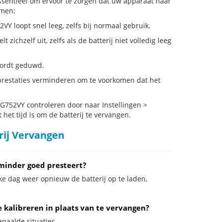
ssentieel om ervoor te zorgen dat uw apparaat naar
emen:
Y loopt snel leeg, zelfs bij normaal gebruik.
hzelf uit, zelfs als de batterij niet volledig leeg
 wordt geduwd.
restaties verminderen om te voorkomen dat het
752VY controleren door naar Instellingen >
het tijd is om de batterij te vervangen.
rij Vervangen
minder goed presteert?
ke dag weer opnieuw de batterij op te laden,
 kalibreren in plaats van te vervangen?
paalde situaties.