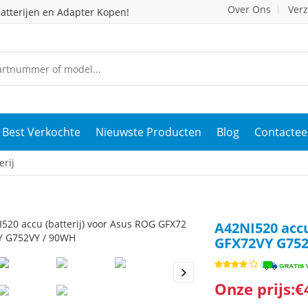
Over Ons
Ver
atterijen en Adapter Kopen!
Best Verkochte
Nieuwste Producten
Blog
Contactee
rij
A42NI520 accu
GFX72VY G752
Onze prijs:€
s
Next