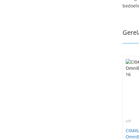
bedoeli
Gerel
HP
CI04XL
OmniBo