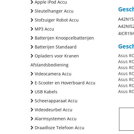
Apple iPod Accu
Gesc
Sleutelhanger Accu
A42N15
Stofzuiger Robot Accu
A42NI5
MP3 Accu
4ICR19/
Batterijen Knoopcelbatterijen
Gesch
Batterijen Standaard
Asus R
Opladers voor Kranen
Asus R
Afstandsbediening
Asus R
Asus R
Videocamera Accu
Asus R
E-Scooter en Hoverboard Accu
Asus R
Asus R
USB Kabels
Scheerapparaat Accu
Videodeurbel Accu
Alarmsystemen Accu
Draadloze Telefoon Accu