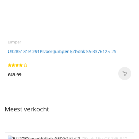
HP
Jumper
CI04XL voor HP OmniBook X Flip 2-IN-1 16
U3285131P-2S1P voor Jumper EZbook S5 3376125-2S
€57.99
€49.99
Meest verkocht