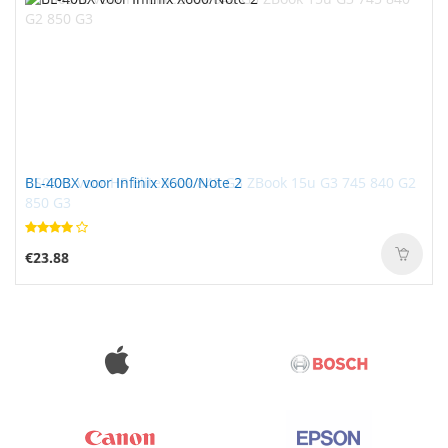
CS03XL voor HP EliteBook 848 G3 ZBook 15u G3 745 840 G2
BL-40BX voor Infinix X600/Note 2
850 G3
€71.52
€23.88