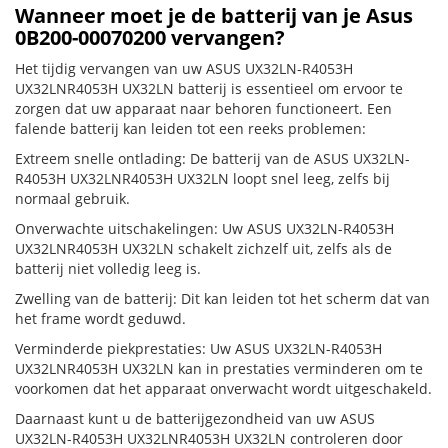
Wanneer moet je de batterij van je Asus
0B200-00070200 vervangen?
Het tijdig vervangen van uw ASUS UX32LN-R4053H
UX32LNR4053H UX32LN batterij is essentieel om ervoor te
zorgen dat uw apparaat naar behoren functioneert. Een
falende batterij kan leiden tot een reeks problemen:
Extreem snelle ontlading: De batterij van de ASUS UX32LN-
R4053H UX32LNR4053H UX32LN loopt snel leeg, zelfs bij
normaal gebruik.
Onverwachte uitschakelingen: Uw ASUS UX32LN-R4053H
UX32LNR4053H UX32LN schakelt zichzelf uit, zelfs als de
batterij niet volledig leeg is.
Zwelling van de batterij: Dit kan leiden tot het scherm dat van
het frame wordt geduwd.
Verminderde piekprestaties: Uw ASUS UX32LN-R4053H
UX32LNR4053H UX32LN kan in prestaties verminderen om te
voorkomen dat het apparaat onverwacht wordt uitgeschakeld.
Daarnaast kunt u de batterijgezondheid van uw ASUS
UX32LN-R4053H UX32LNR4053H UX32LN controleren door