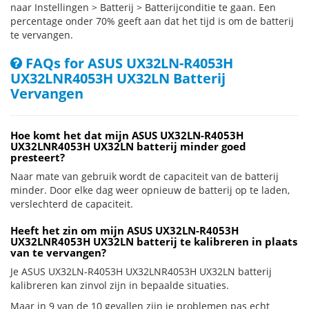
naar Instellingen > Batterij > Batterijconditie te gaan. Een
percentage onder 70% geeft aan dat het tijd is om de batterij
te vervangen.
FAQs for ASUS UX32LN-R4053H
UX32LNR4053H UX32LN Batterij
Vervangen
Hoe komt het dat mijn ASUS UX32LN-R4053H
UX32LNR4053H UX32LN batterij minder goed
presteert?
Naar mate van gebruik wordt de capaciteit van de batterij
minder. Door elke dag weer opnieuw de batterij op te laden,
verslechterd de capaciteit.
Heeft het zin om mijn ASUS UX32LN-R4053H
UX32LNR4053H UX32LN batterij te kalibreren in plaats
van te vervangen?
Je ASUS UX32LN-R4053H UX32LNR4053H UX32LN batterij
kalibreren kan zinvol zijn in bepaalde situaties.
Maar in 9 van de 10 gevallen zijn je problemen pas echt