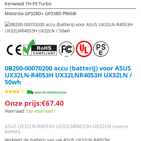
Kenwood TH-F9 Turbo
Motorola GP328D+ GP338D P8668i
0B200-00070200 accu (batterij) voor ASUS
UX32LN-R4053H UX32LNR4053H UX32LN /
50wh
Onze prijs:€67.40
Voorraad:
Op voorraad !
ASUS UX32LN-R4053H UX32LNR4053H UX32LN reserve
batterij
Verkeert de batterij van uw ASUS UX32LN-R4053H