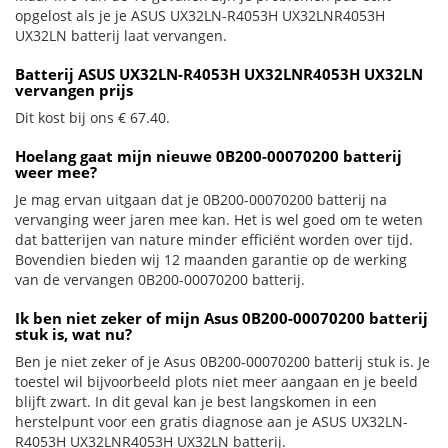
opgelost als je je ASUS UX32LN-R4053H UX32LNR4053H
UX32LN batterij laat vervangen.
Batterij ASUS UX32LN-R4053H UX32LNR4053H UX32LN
vervangen prijs
Dit kost bij ons € 67.40.
Hoelang gaat mijn nieuwe 0B200-00070200 batterij
weer mee?
Je mag ervan uitgaan dat je 0B200-00070200 batterij na
vervanging weer jaren mee kan. Het is wel goed om te weten
dat batterijen van nature minder efficiënt worden over tijd.
Bovendien bieden wij 12 maanden garantie op de werking
van de vervangen 0B200-00070200 batterij.
Ik ben niet zeker of mijn Asus 0B200-00070200 batterij
stuk is, wat nu?
Ben je niet zeker of je Asus 0B200-00070200 batterij stuk is. Je
toestel wil bijvoorbeeld plots niet meer aangaan en je beeld
blijft zwart. In dit geval kan je best langskomen in een
herstelpunt voor een gratis diagnose aan je ASUS UX32LN-
R4053H UX32LNR4053H UX32LN batterij.