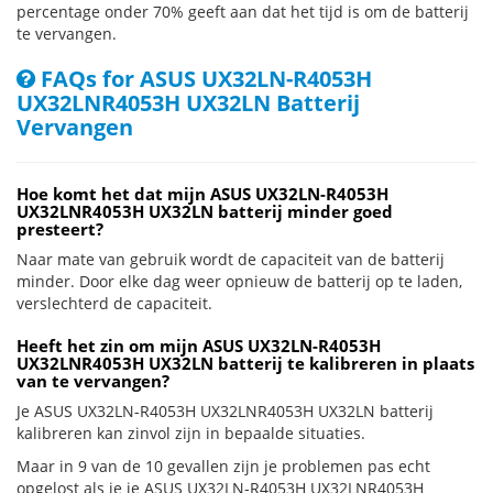
percentage onder 70% geeft aan dat het tijd is om de batterij
te vervangen.
FAQs for ASUS UX32LN-R4053H
UX32LNR4053H UX32LN Batterij
Vervangen
Hoe komt het dat mijn ASUS UX32LN-R4053H
UX32LNR4053H UX32LN batterij minder goed
presteert?
Naar mate van gebruik wordt de capaciteit van de batterij
minder. Door elke dag weer opnieuw de batterij op te laden,
verslechterd de capaciteit.
Heeft het zin om mijn ASUS UX32LN-R4053H
UX32LNR4053H UX32LN batterij te kalibreren in plaats
van te vervangen?
Je ASUS UX32LN-R4053H UX32LNR4053H UX32LN batterij
kalibreren kan zinvol zijn in bepaalde situaties.
Maar in 9 van de 10 gevallen zijn je problemen pas echt
opgelost als je je ASUS UX32LN-R4053H UX32LNR4053H