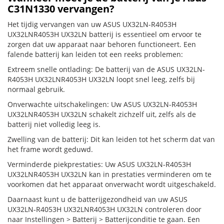
C31N1330 vervangen?
Het tijdig vervangen van uw ASUS UX32LN-R4053H
UX32LNR4053H UX32LN batterij is essentieel om ervoor te
zorgen dat uw apparaat naar behoren functioneert. Een
falende batterij kan leiden tot een reeks problemen:
Extreem snelle ontlading: De batterij van de ASUS UX32LN-
R4053H UX32LNR4053H UX32LN loopt snel leeg, zelfs bij
normaal gebruik.
Onverwachte uitschakelingen: Uw ASUS UX32LN-R4053H
UX32LNR4053H UX32LN schakelt zichzelf uit, zelfs als de
batterij niet volledig leeg is.
Zwelling van de batterij: Dit kan leiden tot het scherm dat van
het frame wordt geduwd.
Verminderde piekprestaties: Uw ASUS UX32LN-R4053H
UX32LNR4053H UX32LN kan in prestaties verminderen om te
voorkomen dat het apparaat onverwacht wordt uitgeschakeld.
Daarnaast kunt u de batterijgezondheid van uw ASUS
UX32LN-R4053H UX32LNR4053H UX32LN controleren door
naar Instellingen > Batterij > Batterijconditie te gaan. Een