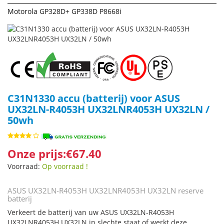
Motorola GP328D+ GP338D P8668i
C31N1330 accu (batterij) voor ASUS
UX32LN-R4053H UX32LNR4053H UX32LN /
50wh
Onze prijs:€67.40
Voorraad:
Op voorraad !
ASUS UX32LN-R4053H UX32LNR4053H UX32LN reserve
batterij
Verkeert de batterij van uw ASUS UX32LN-R4053H
UX32LNR4053H UX32LN in slechte staat of werkt deze