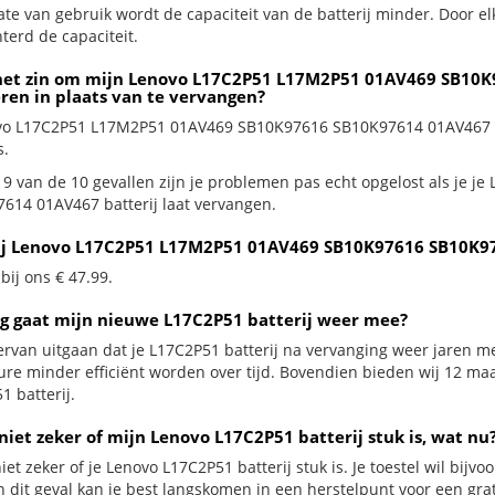
te van gebruik wordt de capaciteit van de batterij minder. Door el
terd de capaciteit.
het zin om mijn Lenovo L17C2P51 L17M2P51 01AV469 SB10K
eren in plaats van te vervangen?
vo L17C2P51 L17M2P51 01AV469 SB10K97616 SB10K97614 01AV467 batt
s.
 9 van de 10 gevallen zijn je problemen pas echt opgelost als je
614 01AV467 batterij laat vervangen.
ij Lenovo L17C2P51 L17M2P51 01AV469 SB10K97616 SB10K97
 bij ons € 47.99.
g gaat mijn nieuwe L17C2P51 batterij weer mee?
ervan uitgaan dat je L17C2P51 batterij na vervanging weer jaren me
ure minder efficiënt worden over tijd. Bovendien bieden wij 12 m
1 batterij.
niet zeker of mijn Lenovo L17C2P51 batterij stuk is, wat nu
iet zeker of je Lenovo L17C2P51 batterij stuk is. Je toestel wil bijv
In dit geval kan je best langskomen in een herstelpunt voor een g