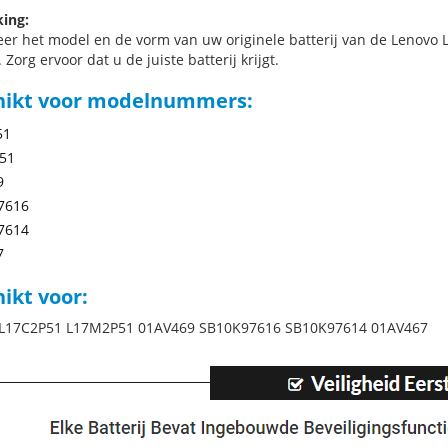
ing:
eer het model en de vorm van uw originele batterij van de Lenovo 
 Zorg ervoor dat u de juiste batterij krijgt.
hikt voor modelnummers:
51
51
9
7616
7614
7
ikt voor:
 L17C2P51 L17M2P51 01AV469 SB10K97616 SB10K97614 01AV467