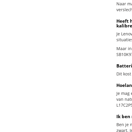
Naar ma
verslech
Heeft 
kalibr
Je Leno
situatie
Maar in
SB10K97
Batter
Dit kost
Hoelan
Je mag 
van nat
L17C2P5
Ik ben 
Ben je n
zwart. 