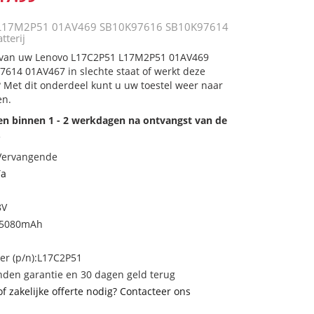
 L17M2P51 01AV469 SB10K97616 SB10K97614
tterij
ij van uw Lenovo L17C2P51 L17M2P51 01AV469
14 01AV467 in slechte staat of werkt deze
 Met dit onderdeel kunt u uw toestel weer naar
en.
den binnen 1 - 2 werkdagen na ontvangst van de
.
 Vervangende
Ta
8V
 5080mAh
r (p/n):L17C2P51
den garantie en 30 dagen geld terug
of zakelijke offerte nodig? Contacteer ons