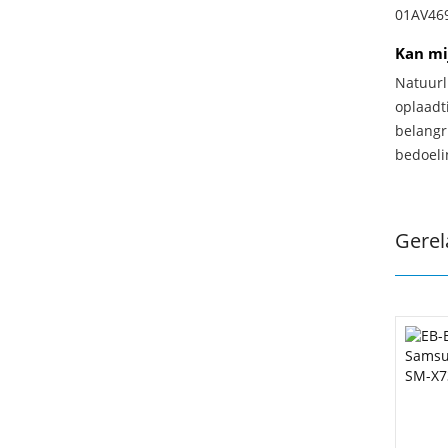
01AV469
Kan mi
Natuurl
oplaadti
belangr
bedoeli
Gerel