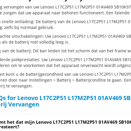
dig vervangen van uw Lenovo L17C2P51 L17M2P51 01AV469 SB10K976
te zorgen dat uw apparaat naar behoren functioneert. Een falende b
 snelle ontlading: De batterij van de Lenovo L17C2P51 L17M2P51
g, zelfs bij normaal gebruik.
chte uitschakelingen: Uw Lenovo L17C2P51 L17M2P51 01AV469 SB
s als de batterij niet volledig leeg is.
g van de batterij: Dit kan leiden tot het scherm dat van het frame
erde piekprestaties: Uw Lenovo L17C2P51 L17M2P51 01AV469 SB10
eren om te voorkomen dat het apparaat onverwacht wordt uitgesc
st kunt u de batterijgezondheid van uw Lenovo L17C2P51 L17M2
ren door naar Instellingen > Batterij > Batterijconditie te gaan. E
rij te vervangen.
s for Lenovo L17C2P51 L17M2P51 01AV469 SB
rij Vervangen
mt het dat mijn Lenovo L17C2P51 L17M2P51 01AV469 SB10
resteert?