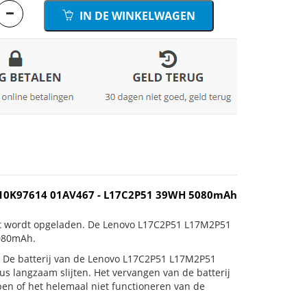
IN DE WINKELWAGEN
B10K97614 01AV467 - L17C2P51 39WH 5080mAh
iet wordt opgeladen. De Lenovo L17C2P51 L17M2P51
080mAh.
 is! De batterij van de Lenovo L17C2P51 L17M2P51
s langzaam slijten. Het vervangen van de batterij
en of het helemaal niet functioneren van de