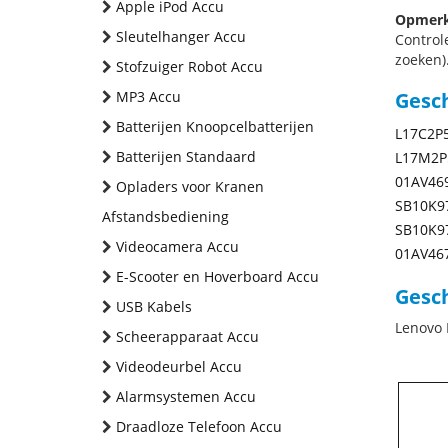
Apple iPod Accu
Opmerk
Sleutelhanger Accu
Control
zoeken).
Stofzuiger Robot Accu
MP3 Accu
Gesc
Batterijen Knoopcelbatterijen
L17C2P
Batterijen Standaard
L17M2P
01AV46
Opladers voor Kranen
SB10K9
Afstandsbediening
SB10K9
Videocamera Accu
01AV46
E-Scooter en Hoverboard Accu
Gesch
USB Kabels
Lenovo
Scheerapparaat Accu
Videodeurbel Accu
Alarmsystemen Accu
Draadloze Telefoon Accu