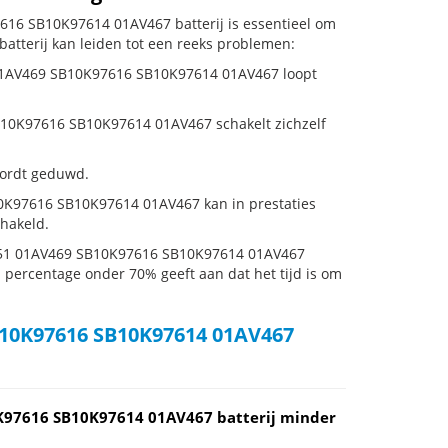
16 SB10K97614 01AV467 batterij is essentieel om
atterij kan leiden tot een reeks problemen:
 01AV469 SB10K97616 SB10K97614 01AV467 loopt
10K97616 SB10K97614 01AV467 schakelt zichzelf
 wordt geduwd.
K97616 SB10K97614 01AV467 kan in prestaties
hakeld.
P51 01AV469 SB10K97616 SB10K97614 01AV467
en percentage onder 70% geeft aan dat het tijd is om
10K97616 SB10K97614 01AV467
K97616 SB10K97614 01AV467 batterij minder