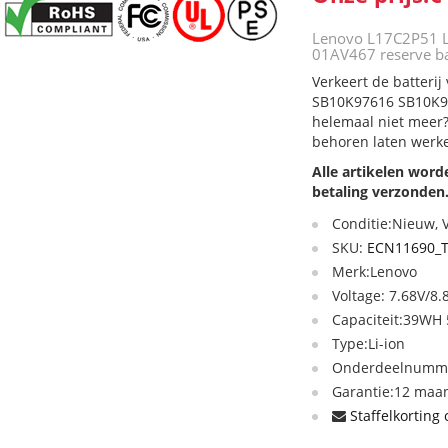
Lenovo L17C2P51
01AV467 reserve ba
Verkeert de batter
SB10K97616 SB10K976
helemaal niet meer?
behoren laten werk
Alle artikelen wor
betaling verzonden
Conditie:Nieuw,
SKU:
ECN11690_
Merk:Lenovo
Voltage: 7.68V/8.
Capaciteit:39WH
Type:Li-ion
Onderdeelnumme
Garantie:12 maan
Staffelkorting 