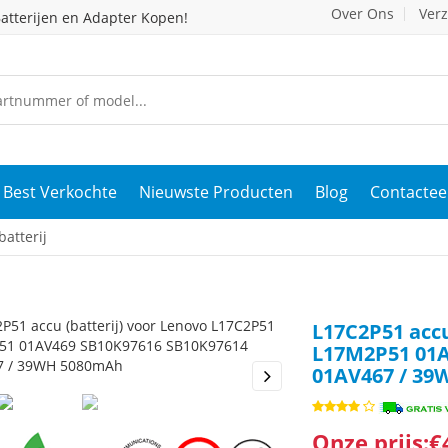
Over Ons
Ver
atterijen en Adapter Kopen!
Best Verkochte
Nieuwste Producten
Blog
Contactee
atterij
L17C2P51 accu
L17M2P51 01A
01AV467 / 3
s
Next
Onze prijs:€