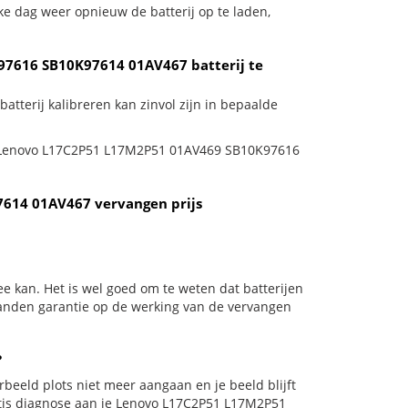
ke dag weer opnieuw de batterij op te laden,
97616 SB10K97614 01AV467 batterij te
erij kalibreren kan zinvol zijn in bepaalde
 je Lenovo L17C2P51 L17M2P51 01AV469 SB10K97616
614 01AV467 vervangen prijs
e kan. Het is wel goed om te weten dat batterijen
aanden garantie op de werking van de vervangen
?
oorbeeld plots niet meer aangaan en je beeld blijft
ratis diagnose aan je Lenovo L17C2P51 L17M2P51