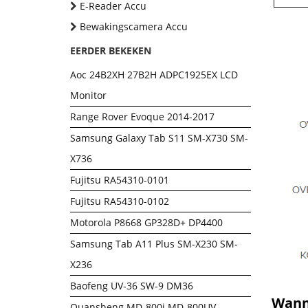
E-Reader Accu
Bewakingscamera Accu
EERDER BEKEKEN
Aoc 24B2XH 27B2H ADPC1925EX LCD
Monitor
Range Rover Evoque 2014-2017
Samsung Galaxy Tab S11 SM-X730 SM-
X736
Fujitsu RA54310-0101
Fujitsu RA54310-0102
Motorola P8668 GP328D+ DP4400
Samsung Tab A11 Plus SM-X230 SM-
X236
Baofeng UV-36 SW-9 DM36
Wanne
Quansheng MD-800i MD-800UV