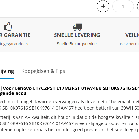
ijving
Koopgidsen & Tips
ij voor Lenovo L17C2P51 L17M2P51 01AV469 SB10K97616 S
gende accu
erij moet mogelijk worden vervangen als deze niet of helemaal n
 SB10K97616 SB10K97614 01AV467 heeft een batterij van 39WH 5
terij is van A+ kwaliteit, dit houdt in dat dit de hoogste kwaliteit
 SB10K97616 SB10K97614 01AV467 is een slijtage product en zal du
blemen oplossen zoals het minder goed presteren, het snel leeglop