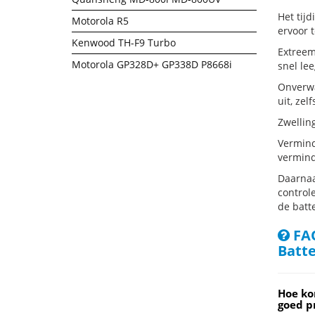
Het tij
Motorola R5
ervoor 
Kenwood TH-F9 Turbo
Extreem
Motorola GP328D+ GP338D P8668i
snel lee
Onverwa
uit, zelf
Zwellin
Vermind
vermind
Daarnaa
controle
de batte
FAQ
Batte
Hoe ko
goed p