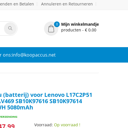
zenden en Betalen
Annuleren en Retourneren
Mijn winkelmandje
0
producten - € 0.00
r ons:info@koopaccus.net
 (batterij) voor Lenovo L17C2P51
V469 SB10K97616 SB10K97614
9WH 5080mAh
47.99
Voorraad:
Op voorraad !