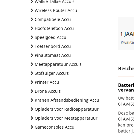
Walkie Talkie Accu's
Wireless Router Accu
Compatibele Accu
Hoofdtelefoon Accu
Speelgoed Accu
Toetsenbord Accu
Pinautomaat Accu
Meetapparatuur Accu's
Beschr
Stofzuiger Accu's
Printer Accu
Batter
vervan
Drone Accu's
Uw batt
Kranen Afstandsbediening Accu
01AV469
Opladers voor Radioapparatuur
Deze bat
Opladers voor Meetapparatuur
01AV469
kan pro
Gameconsoles Accu
batterij.