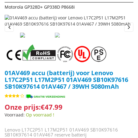
Motorola GP328D+ GP338D P8668i
Previous
Next
01AV469 accu (batterij) voor Lenovo
L17C2P51 L17M2P51 01AV469 SB10K97616
SB10K97614 01AV467 / 39WH 5080mAh
Onze prijs:€47.99
Voorraad:
Op voorraad !
Lenovo L17C2P51 L17M2P51 01AV469 SB10K97616
SB10K97614 01AV467 reserve batterij