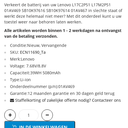
Verkeert de batterij van uw Lenovo L17C2P51 L17M2P51
01AV469 SB10K97616 SB10K97614 01AV467 in slechte staat of
werkt deze helemaal niet meer? Met dit onderdeel kunt u uw
toestel weer naar behoren laten werken.
Alle artikelen worden binnen 1 - 2 werkdagen na ontvangst
van de betaling verzonden.
Conditie:Nieuw, Vervangende
SKU:
ECN11690_Ta
Merk:Lenovo
Voltage: 7.68V/8.8V
Capaciteit:39WH 5080mAh
Type:Li-ion
Onderdeelnummer (p/n):01AV469
Garantie:12 maanden garantie en 30 dagen geld terug
Staffelkorting of zakelijke offerte nodig? Contacteer ons
IN DE WINKELWAGEN