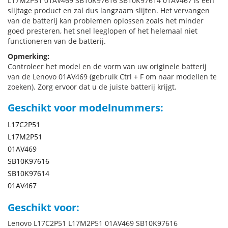
L17M2P51 01AV469 SB10K97616 SB10K97614 01AV467 is een
slijtage product en zal dus langzaam slijten. Het vervangen
van de batterij kan problemen oplossen zoals het minder
goed presteren, het snel leeglopen of het helemaal niet
functioneren van de batterij.
Opmerking:
Controleer het model en de vorm van uw originele batterij
van de Lenovo 01AV469 (gebruik Ctrl + F om naar modellen te
zoeken). Zorg ervoor dat u de juiste batterij krijgt.
Geschikt voor modelnummers:
L17C2P51
L17M2P51
01AV469
SB10K97616
SB10K97614
01AV467
Geschikt voor:
Lenovo L17C2P51 L17M2P51 01AV469 SB10K97616