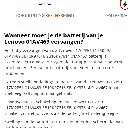
Wanneer moet je de batterij van je
Lenovo 01AV469 vervangen?
Het tijdig vervangen van uw Lenovo L17C2P51 L17M2P51
01AV469 SB10K97616 SB10K97614 01AV467 batterij is
essentieel om ervoor te zorgen dat uw apparaat naar behoren
functioneert. Een falende batterij kan leiden tot een reeks
problemen:
Extreem snelle ontlading: De batterij van de Lenovo L17C2P51
L17M2P51 01AV469 SB10K97616 SB10K97614 01AV467 loopt
snel leeg, zelfs bij normaal gebruik.
Onverwachte uitschakelingen: Uw Lenovo L17C2P51
L17M2P51 01AV469 SB10K97616 SB10K97614 01AV467
schakelt zichzelf uit, zelfs als de batterij niet volledig leeg is.
Zwelling van de batterij: Dit kan leiden tot het scherm dat van
het frame wordt geduwd.