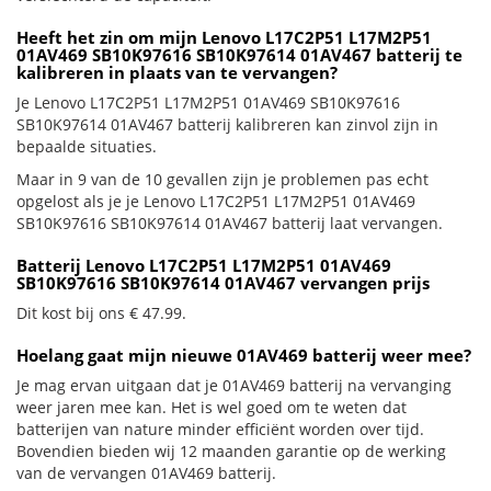
Heeft het zin om mijn Lenovo L17C2P51 L17M2P51
01AV469 SB10K97616 SB10K97614 01AV467 batterij te
kalibreren in plaats van te vervangen?
Je Lenovo L17C2P51 L17M2P51 01AV469 SB10K97616
SB10K97614 01AV467 batterij kalibreren kan zinvol zijn in
bepaalde situaties.
Maar in 9 van de 10 gevallen zijn je problemen pas echt
opgelost als je je Lenovo L17C2P51 L17M2P51 01AV469
SB10K97616 SB10K97614 01AV467 batterij laat vervangen.
Batterij Lenovo L17C2P51 L17M2P51 01AV469
SB10K97616 SB10K97614 01AV467 vervangen prijs
Dit kost bij ons € 47.99.
Hoelang gaat mijn nieuwe 01AV469 batterij weer mee?
Je mag ervan uitgaan dat je 01AV469 batterij na vervanging
weer jaren mee kan. Het is wel goed om te weten dat
batterijen van nature minder efficiënt worden over tijd.
Bovendien bieden wij 12 maanden garantie op de werking
van de vervangen 01AV469 batterij.