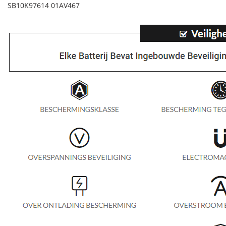
SB10K97614 01AV467