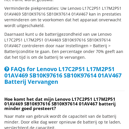
Verminderde piekprestaties: Uw Lenovo L17C2P51 L17M2P51
01AV469 SB10K97616 SB10K97614 01AV467 kan in prestaties
verminderen om te voorkomen dat het apparaat onverwacht
wordt uitgeschakeld.
Daarnaast kunt u de batterijgezondheid van uw Lenovo
L17C2P51 L17M2P51 01AV469 SB10K97616 SB10K97614
01AV467 controleren door naar Instellingen > Batterij >
Batterijconditie te gaan. Een percentage onder 70% geeft aan
dat het tijd is om de batterij te vervangen.
FAQs for Lenovo L17C2P51 L17M2P51
01AV469 SB10K97616 SB10K97614 01AV467
Batterij Vervangen
Hoe komt het dat mijn Lenovo L17C2P51 L17M2P51
01AV469 SB10K97616 SB10K97614 01AV467 batterij
minder goed presteert?
Naar mate van gebruik wordt de capaciteit van de batterij
minder. Door elke dag weer opnieuw de batterij op te laden,
verslechterd de capaciteit.