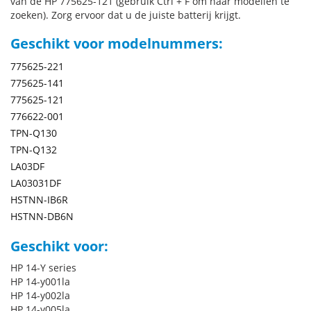
van de HP 775625-121 (gebruik Ctrl + F om naar modellen te
zoeken). Zorg ervoor dat u de juiste batterij krijgt.
Geschikt voor modelnummers:
775625-221
775625-141
775625-121
776622-001
TPN-Q130
TPN-Q132
LA03DF
LA03031DF
HSTNN-IB6R
HSTNN-DB6N
Geschikt voor:
HP 14-Y series
HP 14-y001la
HP 14-y002la
HP 14-y005la