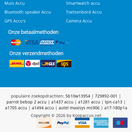
Muis Accu
Smartwatch accu
Bluetooth speaker Accu
Toetsenbord Accu
GPS Accu's
Camera Accu
populaire zoekopdrachten:
5b10w13954
|
729892-001
|
parrot bebop 2 accu
|
a1437 accu
|
a1281 accu
|
tpn-ca13
|
a1705 accu
|
a1494 accu
|
autel maxisys ms906
|
a17-180p1a
Copyright © 2026 by Koopaccus.net