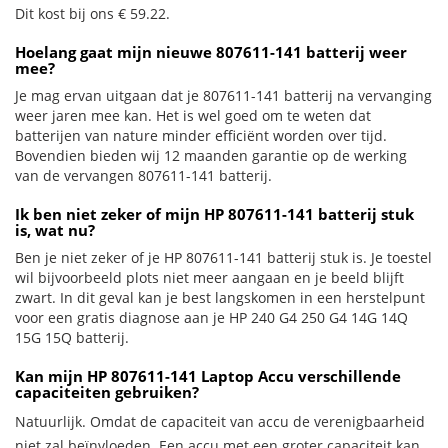
Dit kost bij ons € 59.22.
Hoelang gaat mijn nieuwe 807611-141 batterij weer
mee?
Je mag ervan uitgaan dat je 807611-141 batterij na vervanging
weer jaren mee kan. Het is wel goed om te weten dat
batterijen van nature minder efficiënt worden over tijd.
Bovendien bieden wij 12 maanden garantie op de werking
van de vervangen 807611-141 batterij.
Ik ben niet zeker of mijn HP 807611-141 batterij stuk
is, wat nu?
Ben je niet zeker of je HP 807611-141 batterij stuk is. Je toestel
wil bijvoorbeeld plots niet meer aangaan en je beeld blijft
zwart. In dit geval kan je best langskomen in een herstelpunt
voor een gratis diagnose aan je HP 240 G4 250 G4 14G 14Q
15G 15Q batterij.
Kan mijn HP 807611-141 Laptop Accu verschillende
capaciteiten gebruiken?
Natuurlijk. Omdat de capaciteit van accu de verenigbaarheid
niet zal beïnvloeden. Een accu met een groter capaciteit kan