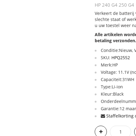
HP 240 G4 250 G4 
Verkeert de batteri
slechte staat of we
u uw toestel weer n
Alle artikelen wor
betaling verzonden
Conditie:Nieuw,
SKU:
HPQ2552
Merk:HP
Voltage: 11.1V (
Capaciteit:31WH
Type:Li-ion
Kleur:Black
Onderdeelnumme
Garantie:12 maan
Staffelkorting 