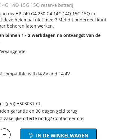
14G 14Q 15G 15Q reserve batterij
j van uw HP 240 G4 250 G4 14G 14Q 15G 15Q in
rkt deze helemaal niet meer? Met dit onderdeel kunt
aar behoren laten werken.
den binnen 1 - 2 werkdagen na ontvangst van de
.
 Vervangende
not compatible with14.8V and 14.4V
r (p/n):HS03031-CL
den garantie en 30 dagen geld terug
of zakelijke offerte nodig? Contacteer ons
IN DE WINKELWAGEN