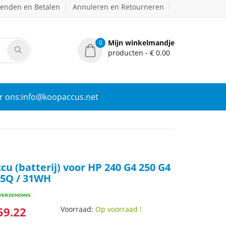
zenden en Betalen
Annuleren en Retourneren
Mijn winkelmandje
0
producten - € 0.00
r ons:info@koopaccus.net
cu (batterij) voor HP 240 G4 250 G4
15Q / 31WH
59.22
Voorraad:
Op voorraad !