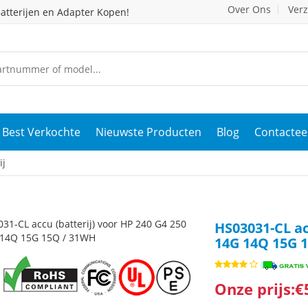
Over Ons
Ver
atterijen en Adapter Kopen!
Best Verkochte
Nieuwste Producten
Blog
Contactee
ij
HS03031-CL ac
14G 14Q 15G 
Onze prijs:€