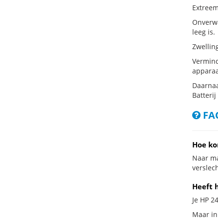
Extreem
Onverwa
leeg is.
Zwellin
Vermind
apparaa
Daarnaa
Batterij
FAQ
Hoe ko
Naar ma
verslech
Heeft 
Je HP 2
Maar in