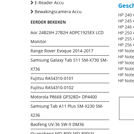
E-Reader Accu
Gesch
Bewakingscamera Accu
HP 240 
HP 245 
EERDER BEKEKEN
HP 246 
Aoc 24B2XH 27B2H ADPC1925EX LCD
HP 250 
HP 255 
Monitor
HP 256 
Range Rover Evoque 2014-2017
HP Note
HP Note
Samsung Galaxy Tab S11 SM-X730 SM-
HP Note
HP Note
X736
HP Note
Fujitsu RA54310-0101
HP Note
Fujitsu RA54310-0102
Motorola P8668 GP328D+ DP4400
Samsung Tab A11 Plus SM-X230 SM-
X236
Baofeng UV-36 SW-9 DM36
Quansheng MD-800i MD-800UV