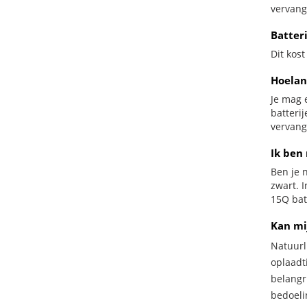
vervang
Batter
Dit kost
Hoelan
Je mag 
batteri
vervang
Ik ben 
Ben je n
zwart. 
15Q batt
Kan mi
Natuurl
oplaadti
belangr
bedoeli