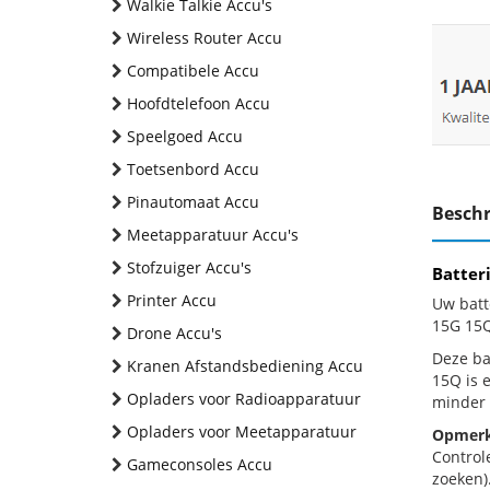
Walkie Talkie Accu's
Wireless Router Accu
Compatibele Accu
Hoofdtelefoon Accu
Speelgoed Accu
Toetsenbord Accu
Pinautomaat Accu
Beschr
Meetapparatuur Accu's
Stofzuiger Accu's
Batter
Printer Accu
Uw batt
15G 15Q
Drone Accu's
Deze bat
Kranen Afstandsbediening Accu
15Q is 
Opladers voor Radioapparatuur
minder 
Opladers voor Meetapparatuur
Opmerk
Control
Gameconsoles Accu
zoeken).