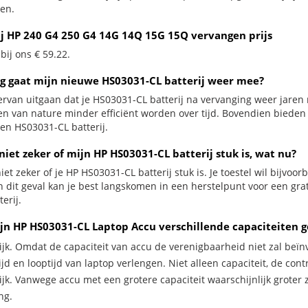
en.
ij HP 240 G4 250 G4 14G 14Q 15G 15Q vervangen prijs
 bij ons € 59.22.
g gaat mijn nieuwe HS03031-CL batterij weer mee?
ervan uitgaan dat je HS03031-CL batterij na vervanging weer jaren
jen van nature minder efficiënt worden over tijd. Bovendien biede
en HS03031-CL batterij.
niet zeker of mijn HP HS03031-CL batterij stuk is, wat nu?
iet zeker of je HP HS03031-CL batterij stuk is. Je toestel wil bijvoo
In dit geval kan je best langskomen in een herstelpunt voor een gr
erij.
jn HP HS03031-CL Laptop Accu verschillende capaciteiten 
ijk. Omdat de capaciteit van accu de verenigbaarheid niet zal beïn
jd en looptijd van laptop verlengen. Niet alleen capaciteit, de con
ijk. Vanwege accu met een grotere capaciteit waarschijnlijk groter 
ng.