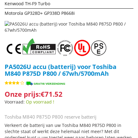
Kenwood TH-F9 Turbo
Motorola GP328D+ GP338D P8668i
PA5026U accu (batterij) voor Toshiba
M840 P875D P800 / 67wh/5700mAh
Onze prijs:€71.52
Voorraad:
Op voorraad !
Toshiba M840 P875D P800 reserve batterij
Verkeert de batterij van uw Toshiba M840 P875D P800 in
slechte staat of werkt deze helemaal niet meer? Met dit
onderdeel kunt u uw toestel weer naar behoren laten werken.