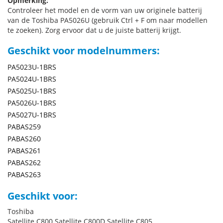
Opmerking:
Controleer het model en de vorm van uw originele batterij
van de Toshiba PA5026U (gebruik Ctrl + F om naar modellen
te zoeken). Zorg ervoor dat u de juiste batterij krijgt.
Geschikt voor modelnummers:
PA5023U-1BRS
PA5024U-1BRS
PA5025U-1BRS
PA5026U-1BRS
PA5027U-1BRS
PABAS259
PABAS260
PABAS261
PABAS262
PABAS263
Geschikt voor:
Toshiba
Satellite C800 Satellite C800D Satellite C805