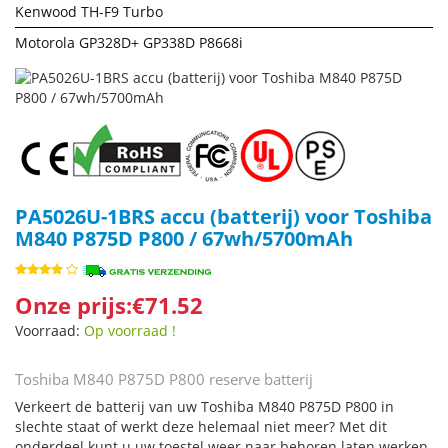
Kenwood TH-F9 Turbo
Motorola GP328D+ GP338D P8668i
PA5026U-1BRS accu (batterij) voor Toshiba
M840 P875D P800 / 67wh/5700mAh
Onze prijs:€71.52
Voorraad:
Op voorraad !
Toshiba M840 P875D P800 reserve batterij
Verkeert de batterij van uw Toshiba M840 P875D P800 in
slechte staat of werkt deze helemaal niet meer? Met dit
onderdeel kunt u uw toestel weer naar behoren laten werken.