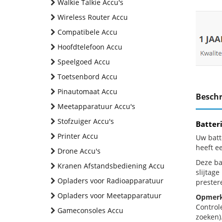
Walkie Talkie Accu's
Wireless Router Accu
Compatibele Accu
Hoofdtelefoon Accu
Speelgoed Accu
Toetsenbord Accu
Pinautomaat Accu
Beschr
Meetapparatuur Accu's
Stofzuiger Accu's
Batter
Printer Accu
Uw batt
heeft e
Drone Accu's
Deze bat
Kranen Afstandsbediening Accu
slijtag
Opladers voor Radioapparatuur
prestere
Opladers voor Meetapparatuur
Opmerk
Control
Gameconsoles Accu
zoeken).