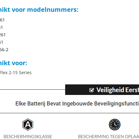
hikt voor modelnummers:
61
61
261
61
66-2
ikt voor:
Flex 2-15 Series