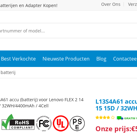
Over Ons
Ver
atterijen en Adapter Kopen!
Best Verkochte
Nieuwste Producten
Blog
Contactee
batterij
L13S4A61 accu
15 15D / 32WH
Onze prijs:€