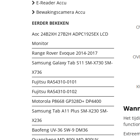
E-Reader Accu
Bewakingscamera Accu
EERDER BEKEKEN
Aoc 24B2XH 27B2H ADPC1925EX LCD
Monitor
Range Rover Evoque 2014-2017
Samsung Galaxy Tab S11 SM-X730 SM-
X736
Fujitsu RA54310-0101
Fujitsu RA54310-0102
Motorola P8668 GP328D+ DP4400
Wanne
Samsung Tab A11 Plus SM-X230 SM-
Het tij
X236
functio
Baofeng UV-36 SW-9 DM36
Extreem 
Quansheng MD-800i MD-800UV