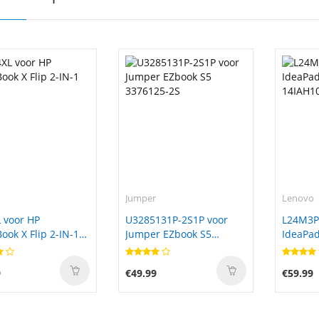
Jumper
Lenovo
 voor HP
U3285131P-2S1P voor
L24M3P
ok X Flip 2-IN-1
Jumper EZbook S5
IdeaPad
3376125-2S
14IAH1
9
€49.99
€59.99