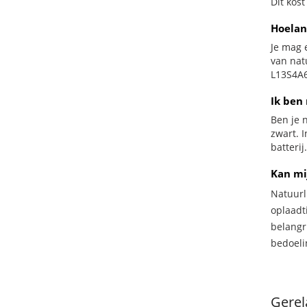
Dit kost
Hoelan
Je mag 
van nat
L13S4A6
Ik ben 
Ben je n
zwart. 
batterij.
Kan mi
Natuurl
oplaadti
belangr
bedoeli
Gerel