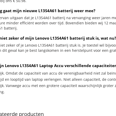
 bij ons € 50.98.
g gaat mijn nieuwe L13S4A61 batterij weer mee?
ervan uitgaan dat je L13S4A61 batterij na vervanging weer jaren me
ure minder efficiënt worden over tijd. Bovendien bieden wij 12 m
1 batterij.
niet zeker of mijn Lenovo L13S4A61 batterij stuk is, wat nu
iet zeker of je Lenovo L13S4A61 batterij stuk is. Je toestel wil bijv
In dit geval kan je best langskomen in een herstelpunt voor een gra
jn Lenovo L13S4A61 Laptop Accu verschillende capaciteite
ijk. Omdat de capaciteit van accu de verenigbaarheid niet zal beïn
jd en looptijd van laptop verlengen. Niet alleen capaciteit, de con
ijk. Vanwege accu met een grotere capaciteit waarschijnlijk groter 
ng.
ateerde producten