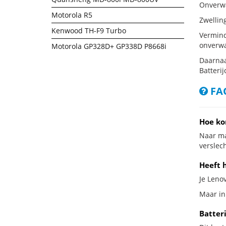
Onverwac
Motorola R5
Zwellin
Kenwood TH-F9 Turbo
Vermind
onverwa
Motorola GP328D+ GP338D P8668i
Daarnaa
Batterij
FAQ
Hoe ko
Naar ma
verslech
Heeft h
Je Lenov
Maar in 
Batter