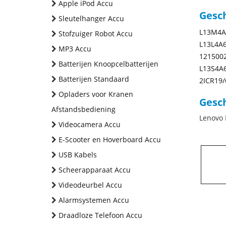
Apple iPod Accu
Gesc
Sleutelhanger Accu
L13M4A
Stofzuiger Robot Accu
L13L4A
MP3 Accu
121500
Batterijen Knoopcelbatterijen
L13S4A
Batterijen Standaard
2ICR19/
Opladers voor Kranen
Gesch
Afstandsbediening
Lenovo 
Videocamera Accu
E-Scooter en Hoverboard Accu
USB Kabels
Scheerapparaat Accu
Videodeurbel Accu
Alarmsystemen Accu
Draadloze Telefoon Accu