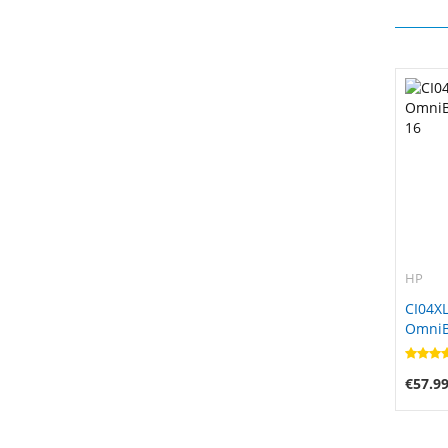
HP
CI04XL
OmniBo
16
€57.9