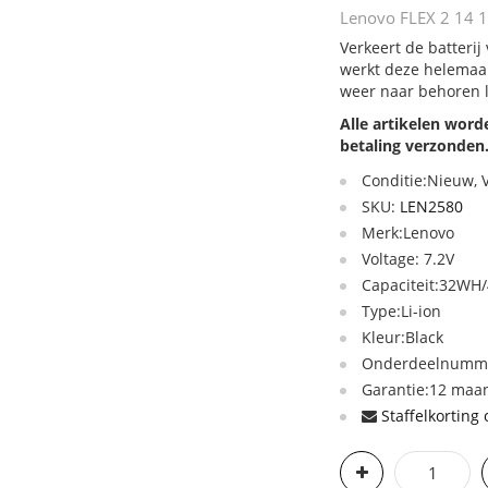
Lenovo FLEX 2 14 15
Verkeert de batterij
werkt deze helemaal
weer naar behoren 
Alle artikelen wor
betaling verzonden
Conditie:Nieuw,
SKU:
LEN2580
Merk:Lenovo
Voltage: 7.2V
Capaciteit:32WH/
Type:Li-ion
Kleur:Black
Onderdeelnumme
Garantie:12 maan
Staffelkorting 