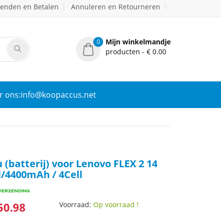
zenden en Betalen
Annuleren en Retourneren
Mijn winkelmandje
0
producten - € 0.00
r ons:info@koopaccus.net
 (batterij) voor Lenovo FLEX 2 14
/4400mAh / 4Cell
50.98
Voorraad:
Op voorraad !